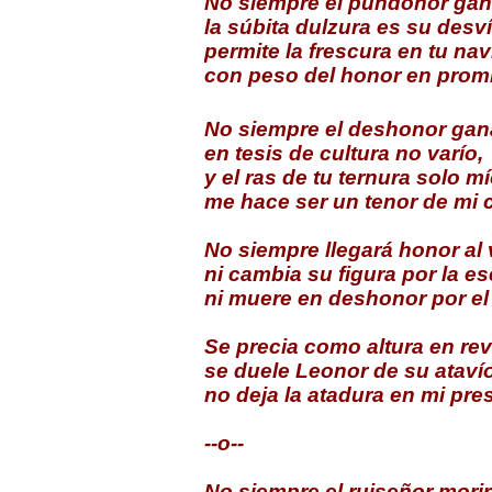
No siempre el pundonor gan
la súbita dulzura es su desví
permite la frescura en tu nav
con peso del honor en prom
No siempre el deshonor gana
en tesis de cultura no varío,
y el ras de tu ternura solo mí
me hace ser un tenor de mi 
No siempre llegará honor al 
ni cambia su figura por la e
ni muere en deshonor por el 
Se precia como altura en rev
se duele Leonor de su atavío
no deja la atadura en mi pre
--o--
No siempre el ruiseñor mori