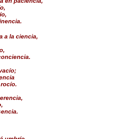
a en paciencia,
o,
ío,
inencia.
 a la ciencia,
o,
conciencia.
vacío;
sencia
rocío.
erencia,
,
sencia.
rá umbrío,