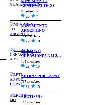
MOVIMIENTO
GUATEMALTECO
50 miembros
25
7
MOVIMIENTO
ARGENTINO
119 miembros
72
10
DUETOS O
CREACIONES A MÚ…
104 miembros
23
15
LETRAS POR LA PAZ
137 miembros
31
15
EROTISMO
143 miembros