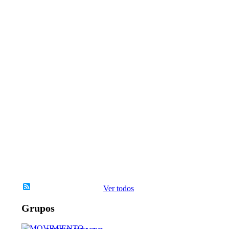
T
E
D
E
I
N
S
P
I
R
A
C
I
`
´
O
N
Ver todos
Grupos