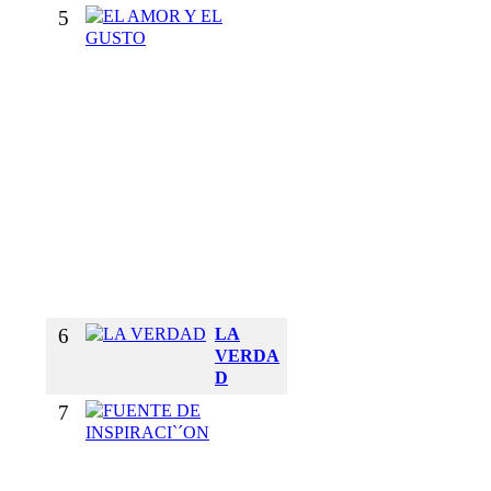
5
E
L
A
M
O
R
Y
E
L
G
U
S
T
O
6
LA
VERDA
D
7
F
U
E
N