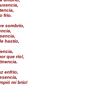
ausencia,
tencia,
 frío.
ve sombrío,
encia,
sencia,
de hastío,
iencia,
or que río!,
tinencia.
z enfrío,
esencia,
mpió mi brío!