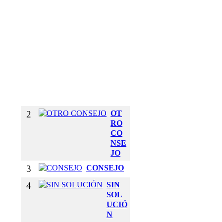
E
T
U
S
B
R
A
Z
O
S
2
OT
RO
CO
NSE
JO
3
CONSEJO
4
SIN
SOL
UCIÓ
N