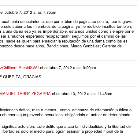
el
octubre 7, 2012 a las 7:35pm
cual tenia conocimiento, que por el bien de pagina se oculto, por lo grave
cérselo saber a los miembros de la pagina, yo he recibido insultos también,
er a una dama eso ya es imperdonable, estamos unidos como siempre por el
ulsar a muchos esperando recapacitaran, seguimos por el camino de las
, nadie es quien para ensuciar la reputación de una dama como los es
 conozco desde hace años, Bendiciones, Marco González; Gerente de
zChiliberti-PresidSVAI
el
octubre 7, 2012 a las 9:20pm
E QUERIDA, GRACIAS
 MANUEL TERRY ZEGARRA
el
octubre 10, 2012 a las 11:48am
diccionario define, más o menos, como amenaza de difamación pública o
 obtener algún provecho pecuniario obligándolo a actuar de determinada
significa extorsión. Este delito que ataca la individualidad y la libertad de
a libertad es solo el medio para lograr lesionar la propiedad moral de la