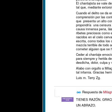
El chantajista se vale d
tal que, mediante extorsi
Cuando el delito se da e
comprensión por las cont
que presenta un alto con
propondría una censura n
causa inmensa pena, lás
ribetes preciosos como e
nacidos en el cielo cerv
escrita, como todos los
mezcla terrible de todo 
cometer alguien que se h
Ceder al chantaje emocio
para siempre y herida de
desdicha, dolor, culpa y
Alabo con orgullo a Mila
tal infamia. Gracias her
Luis m. Terry Zg.
Respuesta de
Milag
TIENES RAZÓN. GRACI
PRESIDENTE-
SVAI
UN ABRAZO.