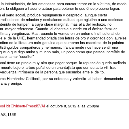
e la intimidación, de las amenazas para causar temor en la víctima, de modo
ón, la obliguen a hacer o actuar para obtener lo que él se propone lograr.
n el seno social, produce repugnancia y desprecio, aunque cierta
radicciones de relación y desbalance cultural que aglutina a una sociedad
tenido de lumpen, a cuya clase marginal, más allá del rechazo, no
i mayor referencia. Cuando el chantaje sucede en el ámbito familiar,
tima y vergüenza. Mas, cuando lo vemos en un entorno institucional de
s el de la UHE, hermandad orlada con letras de oro y coronada con laureles
antino de la literatura más genuina que alumbran los maestros de la palabra
 distinguidos compañeros y hermanos, francamente nos hace sentir una
aquello que digo arriba y mucho más, un poco como que parece increíble de
ace llamar “escritor”
nal tiene un precio muy alto que pagar porque la reputación queda mellada
 muerte bajo el artero puñal de un chantajista que con su acto vil trae
 vergüenza intrínseca de la persona que sucumbe ante el delito.
gros Hernández Chiliberti, por su entereza y valentía al haber denunciado
mana y amiga.
rosHdzChiliberti-PresidSVAI
el
octubre 8, 2012 a las 2:50pm
AS, LUIS.