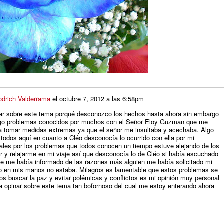
odrich Valderrama
el
octubre 7, 2012 a las 6:58pm
nar sobre este tema porqué desconozco los hechos hasta ahora sin embargo
ngo problemas conocidos por muchos con el Señor Eloy Guzman que me
a tomar medidas extremas ya que el señor me insultaba y acechaba. Algo
 todos aquí en cuanto a Cléo desconocía lo ocurrido con ella por mi
tales por los problemas que todos conocen un tiempo estuve alejando de los
ar y relajarme en mi viaje así que desconocía lo de Cléo si había escuchado
ie me había informado de las razones más alguien me había solicitado mi
eso en mis manos no estaba. Milagros es lamentable que estos problemas se
s buscar la paz y evitar polémicas y conflictos es mi opinión muy personal
a opinar sobre este tema tan bofornoso del cual me estoy enterando ahora