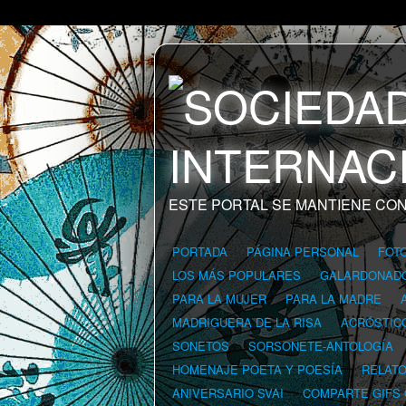
ESTE PORTAL SE MANTIENE CON
PORTADA
PÁGINA PERSONAL
FOT
LOS MÁS POPULARES
GALARDONAD
PARA LA MUJER
PARA LA MADRE
MADRIGUERA DE LA RISA
ACRÓSTIC
SONETOS
SORSONETE-ANTOLOGÍA
HOMENAJE POETA Y POESÍA
RELAT
ANIVERSARIO SVAI
COMPARTE GIFS