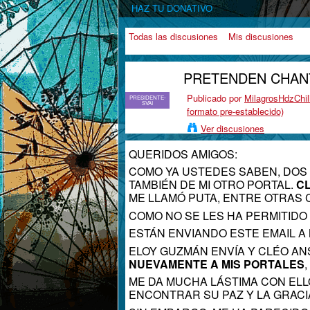
HAZ TU DONATIVO
Todas las discusiones
Mis discusiones
PRETENDEN CHANT
Publicado por
MilagrosHdzChil
PRESIDENTE-
SVAI
formato pre-establecido)
Ver discusiones
QUERIDOS AMIGOS:
COMO YA USTEDES SABEN, DOS
TAMBIÉN DE MI OTRO PORTAL.
C
ME LLAMÓ PUTA, ENTRE OTRAS 
COMO NO SE LES HA PERMITID
ESTÁN ENVIANDO ESTE EMAIL 
ELOY GUZMÁN ENVÍA Y CLÉO AN
NUEVAMENTE A MIS PORTALES
,
ME DA MUCHA LÁSTIMA CON ELL
ENCONTRAR SU PAZ Y LA GRACIA