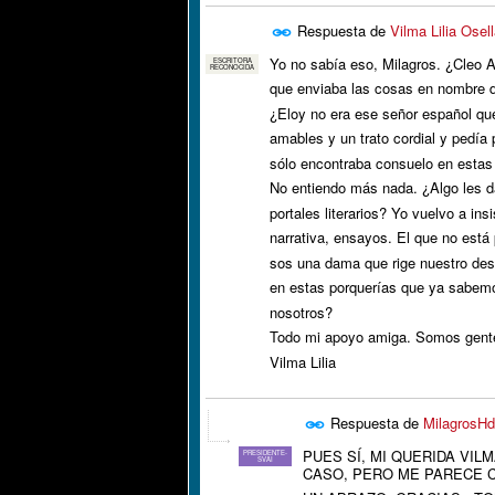
Respuesta de
Vilma Lilia Osel
Yo no sabía eso, Milagros. ¿Cleo 
ESCRITORA
RECONOCIDA
que enviaba las cosas en nombre d
¿Eloy no era ese señor español qu
amables y un trato cordial y pedía
sólo encontraba consuelo en estas
No entiendo más nada. ¿Algo les da
portales literarios? Yo vuelvo a ins
narrativa, ensayos. El que no está 
sos una dama que rige nuestro dest
en estas porquerías que ya sabemo
nosotros?
Todo mi apoyo amiga. Somos gente e
Vilma Lilia
Respuesta de
MilagrosHd
PUES SÍ, MI QUERIDA VI
PRESIDENTE-
SVAI
CASO, PERO ME PARECE 