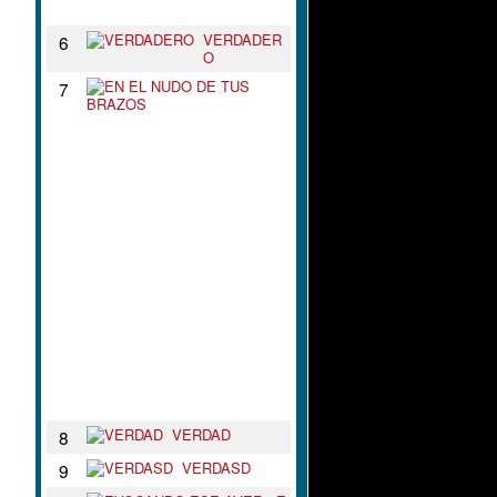
N
VERDADER
6
O
E
7
N
E
L
N
U
D
O
D
E
T
U
S
B
R
A
Z
O
S
VERDAD
8
VERDASD
9