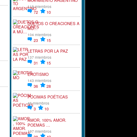
MOVIMIENTO ARGENTINO
119 miembros
72
10
DUETOS O CREACIONES A
MÚ…
104 miembros
23
15
LETRAS POR LA PAZ
137 miembros
31
15
EROTISMO
143 miembros
36
28
PÓCIMAS POÉTICAS
46 miembros
3
10
AMOR, 100% AMOR.
POEMAS …
197 miembros
38
42