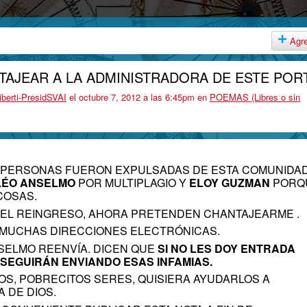
Agr
AJEAR A LA ADMINISTRADORA DE ESTE POR
iberti-PresidSVAI
el octubre 7, 2012 a las 6:45pm en
POEMAS (Libres o sin
 PERSONAS FUERON EXPULSADAS DE ESTA COMUNIDAD
LÉO ANSELMO
POR MULTIPLAGIO Y
ELOY GUZMAN
PORQ
COSAS.
O EL REINGRESO, AHORA PRETENDEN CHANTAJEARME .
A MUCHAS DIRECCIONES ELECTRÓNICAS.
SELMO REENVÍA. DICEN QUE
SI NO LES DOY ENTRADA
SEGUIRÁN ENVIANDO ESAS INFAMIAS.
OS, POBRECITOS SERES, QUISIERA AYUDARLOS A
 DE DIOS.