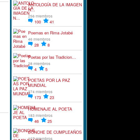
ANTOLOGÍA DE LA IMAGEN
N…
256 miembros
100
41
Poemas en Rima Jotabé
46 miembros
28
8
Poetas por las Tradicion…
28 miembros
4
5
POETAS POR LA PAZ
MUNDIAL
274 miembros
173
23
HOMENAJE AL POETA
183 miembros
46
25
BONCHE DE CUMPLEAÑOS
107 miembros