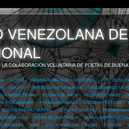
 LA COLABORACIÓN VOLUNTARIA DE POETAS DE BUENA
OS
VIDEOS
ORGANIGRAMA SVAI
MIEMBROS
POST DE BLO
OS
GRUPOS
ANTOLOGÍA DE LA IMAGEN
DESCUBRIENDO LA P
A LA MADRE TIERRA
POEMAS DE AMOR
RELATOS DE AMOR
L
OS Y CALIGRAMAS
POEMA-ADIVINANZA
PÓCIMAS POÉTICAS
POETAS POR PAZ MUNDIAL
LETRAS POR LA PAZ
POEMAS NAV
OS INMORTALES
NOTAS DE LINGÜÍSTICA
PARAALUMNOSPOSTGR
 O IMÁGENES
CHAT
ENTRA A VER LOS E-BOOKS
EVENTOS