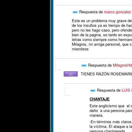
Respuesta de
marco gonzalez
Este es un problema muy grave del 
de los insultos ya es tiempo de ha
pero no les hago caso, pero ofend
bien de la pagina, se tardo en exp
letras como siempre como hermanos
Milagros, mi amiga personal, que
miembros
Respuesta de
MilagrosHd
TIENES RAZÓN ROSEMARI
PRESIDENTE-
SVAI
Respuesta de
LUIS
CHANTAJE
Este anglicismo que el 
daño a una persona para
manera.
-En términos más claros, 
la víctima. El ataque a l
persona chantajeada.