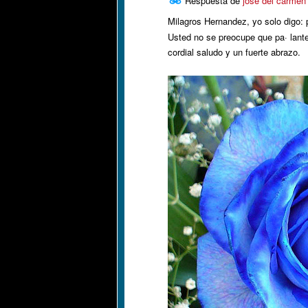
Respuesta de
jose del carmen 
Milagros Hernandez, yo solo digo: 
Usted no se preocupe que pa· lant
cordial saludo y un fuerte abrazo.