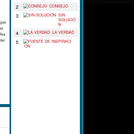
CONSEJO
2
SIN
3
SOLUCIÓ
 que
N
as
LA VERDAD
4
Sra
 me
F
5
U
E
N
T
E
D
E
I
N
S
P
I
R
A
C
I
`
´
O