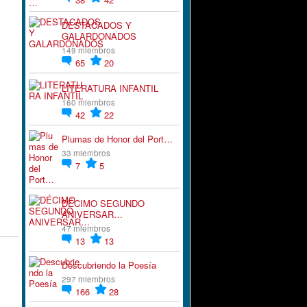
DESTACADOS Y
GALARDONADOS
149 miembros
65
20
LITERATURA INFANTIL
160 miembros
42
22
Plumas de Honor del Port…
33 miembros
7
5
DÉCIMO SEGUNDO
ANIVERSAR…
47 miembros
13
13
Descubriendo la Poesía
297 miembros
166
28