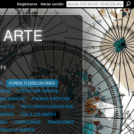
Registrarse
Iniciar sesión
 FE
GS
FOROS O DISCUSIONES
OESÍA
LITERATURA INFANTIL
YSIS-AMISTAD
POEMAS ERÓTICOS
DUETOS
RETO LÍRICO-CLÁSICO SVAI
IDEÑOS
ODA A LOS MARES
ADO
CUMPLEAÑOS
TRADICIONES
VÍNCULOS AMIGOS