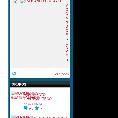
E
10
V
O
C
A
N
D
O
E
S
E
A
Y
E
R
.
Ver todos
GRUPOS
MOVIMIENTO
GUATEMALTECO
50 miembros
25
7