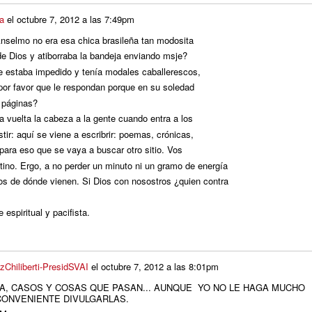
la
el
octubre 7, 2012 a las 7:49pm
Anselmo no era esa chica brasileña tan modosita
e Dios y atiborraba la bandeja enviando msje?
e estaba impedido y tenía modales caballerescos,
 por favor que le respondan porque en su soledad
 páginas?
 vuelta la cabeza a la gente cuando entra a los
istir: aquí se viene a escribrir: poemas, crónicas,
para eso que se vaya a buscar otro sitio. Vos
ino. Ergo, a no perder un minuto ni un gramo de energía
s de dónde vienen. Si Dios con nosostros ¿quien contra
spiritual y pacifista.
zChiliberti-PresidSVAI
el
octubre 7, 2012 a las 8:01pm
LMA, CASOS Y COSAS QUE PASAN... AUNQUE YO NO LE HAGA MUCHO
CONVENIENTE DIVULGARLAS.