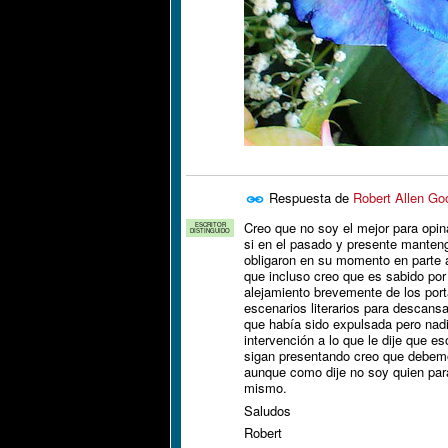
Respuesta de
Robert Allen Go
Creo que no soy el mejor para opi
ESCRITOR
DISTINGUIDO
si en el pasado y presente mante
obligaron en su momento en parte 
que incluso creo que es sabido por
alejamiento brevemente de los por
escenarios literarios para descans
que había sido expulsada pero nad
intervención a lo que le dije que 
sigan presentando creo que debemo
aunque como dije no soy quien par
mismo.
Saludos
Robert