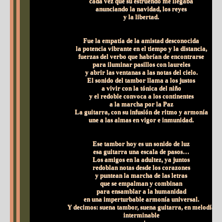
cada vez que su estruendo me llegaba
anunciando la navidad, los reyes
y la libertad.
Fue la empatía de la amistad desconocida
la potencia vibrante en el tiempo y la distancia,
fuerzas del verbo que habrían de encontrarse
para iluminar pasillos con laureles
y abrir las ventanas a las notas del cielo.
El sonido del tambor llama a los justos
a vivir con la tónica del niño
y el redoble convoca a los continentes
a la marcha por la Paz
La guitarra, con su infusión de ritmo y armonía
une a las almas en vigor e inmunidad.
Ese tambor hoy es un sonido de luz
esa guitarra una escala de pasos…
Los amigos en la adultez, ya juntos
redoblan notas desde los corazones
y puntean la marcha de las letras
que se empalman y combinan
para ensamblar a la humanidad
en una imperturbable armonía universal.
Y decimos: suena tambor, suena guitarra, en melodía
interminable