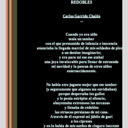
REDOBLES
Carlos Garrido Chalén
...
Cuando yo era niño
tenía un tambor
con el que premunido de infancia e inocencia
anunciaba la llegada marcial de mis soldados de plomo
a un destino imaginario;
y era para mi ese ese atabal
una joya invalorable para llenar de estruendo
mi navidad y la pascua de otros niños
enternecidamente.
No había otro juguete mejor que ese tambor
(y seguramente que algunos me envidiaban)
porque despertaba los gallos
y le ponía estrépito al silencio,
ahuyentaba extremoso las torcazas
y llenaba de redobles
las etruscas persianas de mi casa.
A través de él expresé mi júbilo de gurí
a los cipreses
y en la bahía de mis sueños de cíngaro inocente