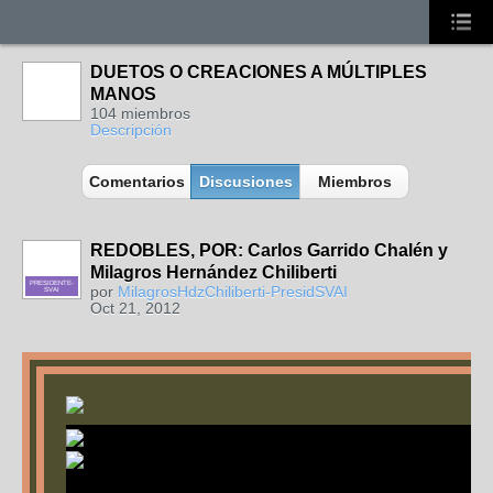
DUETOS O CREACIONES A MÚLTIPLES
MANOS
104 miembros
Descripción
Comentarios
Discusiones
Miembros
REDOBLES, POR: Carlos Garrido Chalén y
Milagros Hernández Chiliberti
PRESIDENTE-
por
MilagrosHdzChiliberti-PresidSVAI
SVAI
Oct 21, 2012