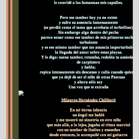
le convidé a los fantasmas mis capullos.
Pero ese tambor hoy ya no existe
y sufro su ausencia inmensamente
(se perdió como el tamo que arrebata el torbellino).
Sin embargo algo dentro del pecho
parece sonar como ese tambor de mis primeras noches
turbulento
y es ese mismo tambor que me anuncia imperturbable
la llegada del amor sobre estas playas.
Y le digo: suena tambor, retumba, redobla tu ansiedad
de carpintero
y habla;
repica intensamente sin descanso y calla cuando quieras
que ya dejé de ser el niño de otras Pascuas
y ahora sólo soy
Una voz que te extraña
Milagros Hernández Chiliberti
...
En mi tierna infancia
un ángel me habló
y me mostró mi simetría en otro niño
que más allá, a lo lejos, jugaba al ritmo marcial
con un tambor de linóleo y ensueños
desde entonces, lo acompañé con mi guitarra