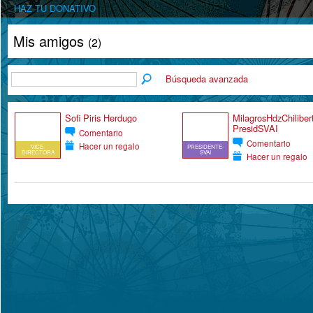
HAZ TU DONATIVO
Mis amigos
(2)
Búsqueda avanzada
Sofi Piris Herdugo
MilagrosHdzChilibert
PresidSVAI
Comentario
Comentario
Hacer un regalo
VICE-
PRESIDENTE-
DIRECTORA
SVAI
Hacer un regalo