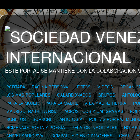
ESTE PORTAL SE MANTIENE CON LA COLABORACIÓN 
PORTADA
PÁGINA PERSONAL
FOTOS
VIDEOS
ORGANIG
LOS MÁS POPULARES
GALARDONADOS
GRUPOS
ANTOLOG
PARA LA MUJER
PARA LA MADRE
A LA MADRE TIERRA
PO
MADRIGUERA DE LA RISA
ACRÓSTICOS Y CALIGRAMAS
POE
SONETOS
SORSONETE-ANTOLOGÍA
POETAS POR PAZ MUNDI
HOMENAJE POETA Y POESÍA
RELATOS INMORTALES
NOTAS 
ANIVERSARIO SVAI
COMPARTE GIFS O IMÁGENES
CHAT
E