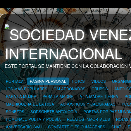
ESTE PORTAL SE MANTIENE CON LA COLABORACIÓN 
PORTADA
PÁGINA PERSONAL
FOTOS
VIDEOS
ORGANIG
LOS MÁS POPULARES
GALARDONADOS
GRUPOS
ANTOLOG
PARA LA MUJER
PARA LA MADRE
A LA MADRE TIERRA
PO
MADRIGUERA DE LA RISA
ACRÓSTICOS Y CALIGRAMAS
POE
SONETOS
SORSONETE-ANTOLOGÍA
POETAS POR PAZ MUNDI
HOMENAJE POETA Y POESÍA
RELATOS INMORTALES
NOTAS 
ANIVERSARIO SVAI
COMPARTE GIFS O IMÁGENES
CHAT
E