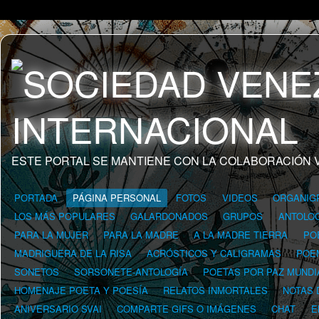
ESTE PORTAL SE MANTIENE CON LA COLABORACIÓN 
PORTADA
PÁGINA PERSONAL
FOTOS
VIDEOS
ORGANIG
LOS MÁS POPULARES
GALARDONADOS
GRUPOS
ANTOLOG
PARA LA MUJER
PARA LA MADRE
A LA MADRE TIERRA
PO
MADRIGUERA DE LA RISA
ACRÓSTICOS Y CALIGRAMAS
POE
SONETOS
SORSONETE-ANTOLOGÍA
POETAS POR PAZ MUNDI
HOMENAJE POETA Y POESÍA
RELATOS INMORTALES
NOTAS 
ANIVERSARIO SVAI
COMPARTE GIFS O IMÁGENES
CHAT
E