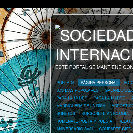
ESTE PORTAL SE MANTIENE CON
PORTADA
PÁGINA PERSONAL
FOT
LOS MÁS POPULARES
GALARDONAD
PARA LA MUJER
PARA LA MADRE
MADRIGUERA DE LA RISA
ACRÓSTIC
SONETOS
SORSONETE-ANTOLOGÍA
HOMENAJE POETA Y POESÍA
RELAT
ANIVERSARIO SVAI
COMPARTE GIFS