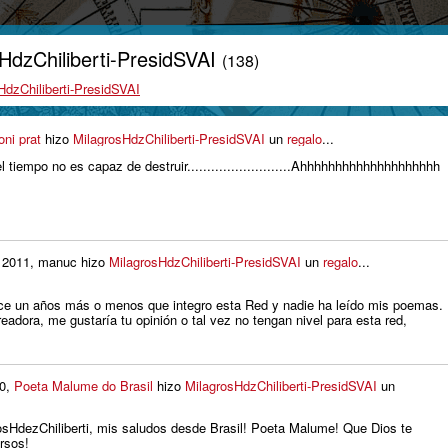
HdzChiliberti-PresidSVAI
(138)
HdzChiliberti-PresidSVAI
oni prat
hizo
MilagrosHdzChiliberti-PresidSVAI
un
regalo
...
l tiempo no es capaz de destruir..........................Ahhhhhhhhhhhhhhhhhhhh
 2011, manuc hizo
MilagrosHdzChiliberti-PresidSVAI
un
regalo
...
ce un años más o menos que integro esta Red y nadie ha leído mis poemas.
eadora, me gustaría tu opinión o tal vez no tengan nivel para esta red,
10,
Poeta Malume do Brasil
hizo
MilagrosHdzChiliberti-PresidSVAI
un
osHdezChiliberti, mis saludos desde Brasil! Poeta Malume! Que Dios te
rsos!