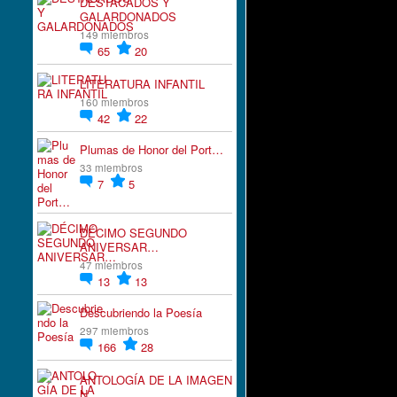
DESTACADOS Y
GALARDONADOS
149 miembros
65
20
LITERATURA INFANTIL
160 miembros
42
22
Plumas de Honor del Port…
33 miembros
7
5
DÉCIMO SEGUNDO
ANIVERSAR…
47 miembros
13
13
Descubriendo la Poesía
297 miembros
166
28
ANTOLOGÍA DE LA IMAGEN
N…