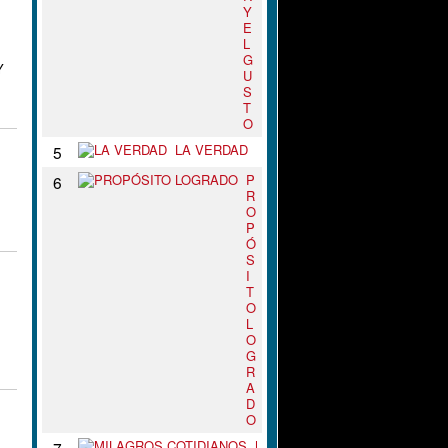
Y
E
L
G
Y
U
S
T
O
LA VERDAD
5
P
6
R
O
P
Ó
S
I
T
O
L
O
G
R
A
D
O
M
7