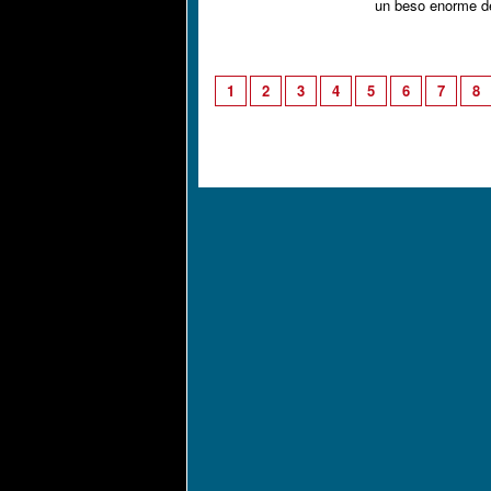
un beso enorme de
1
2
3
4
5
6
7
8