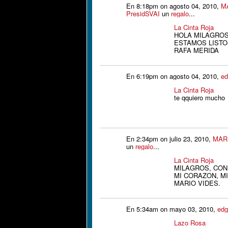
En 8:18pm on agosto 04, 2010,
M
PresidSVAI
un
regalo
...
La Cinta Roja
HOLA MILAGROS
ESTAMOS LISTOS
RAFA MERIDA
En 6:19pm on agosto 04, 2010,
ed
La Cinta Roja
te qquiero mucho
En 2:34pm on julio 23, 2010,
MAR
un
regalo
...
La Cinta Roja
MILAGROS, CON
MI CORAZON, MIR
MARIO VIDES.
En 5:34am on mayo 03, 2010,
edg
Lazo Rosa