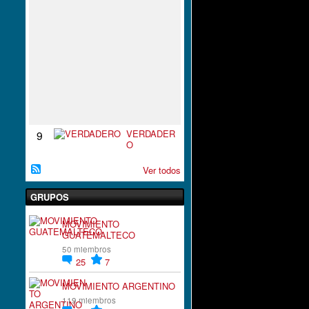
S
P
I
R
A
C
I
`
´
O
N
VERDADER
9
O
Ver todos
GRUPOS
MOVIMIENTO
GUATEMALTECO
50 miembros
25
7
MOVIMIENTO ARGENTINO
119 miembros