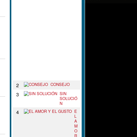
L
N
U
D
O
D
E
T
U
S
B
R
A
Z
O
S
CONSEJO
2
SIN
3
SOLUCIÓ
N
E
4
L
A
M
O
R