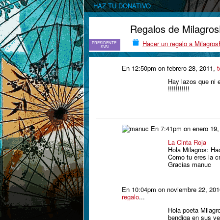
HAZ TU DONATIVO
Regalos de Milagros
Hacer un regalo a Milagros
PRESIDENTE-
SVAI
En 12:50pm on febrero 28, 2011,
t
Hay lazos que ni e
!!!!!!!!!!!
En 7:41pm on enero 19,
La Cinta Roja
Hola Milagros: Ha
Como tu eres la cr
Gracias manuc
En 10:04pm on noviembre 22, 20
regalo
...
Hola poeta Milagr
bendiga en sus ve