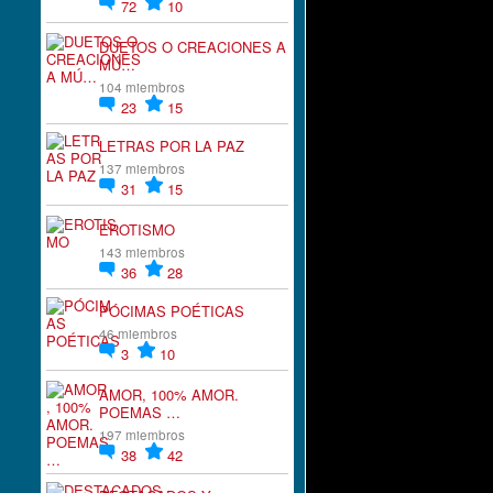
72
10
DUETOS O CREACIONES A
MÚ…
104 miembros
23
15
LETRAS POR LA PAZ
137 miembros
31
15
EROTISMO
143 miembros
36
28
PÓCIMAS POÉTICAS
46 miembros
3
10
AMOR, 100% AMOR.
POEMAS …
197 miembros
38
42