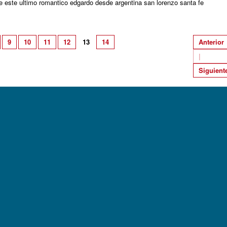
 este ultimo romantico edgardo desde argentina san lorenzo santa fe
9
10
11
12
13
14
Anterior
|
Siguient