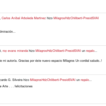
0,
Carlos Aníbal Arboleda Martinez
hizo
MilagrosHdzChiliberti-PresidSVAI
dmiración...
0,
roy evans miranda
hizo
MilagrosHdzChiliberti-PresidSVAI
un
regalo
...
e mi autoría. Gracias por éste nuevo espacio Milagros Un cordial saludo..!
ardo G. Silveira hizo
MilagrosHdzChiliberti-PresidSVAI
un
regalo
...
e Arte . . . felicitaciones