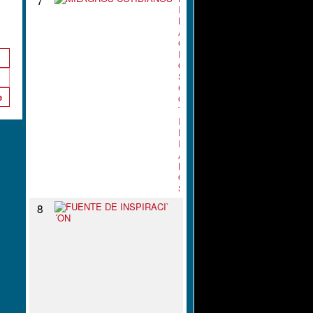
I
L
A
G
R
O
S
C
e
O
T
I
D
I
A
N
O
S
F
8
U
E
N
T
E
D
E
I
N