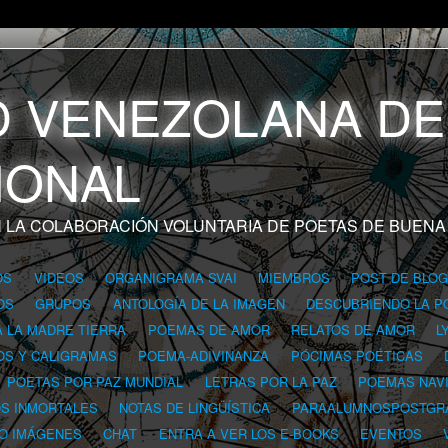
 LA COLABORACIÓN VOLUNTARIA DE POETAS DE BUENA
OS
VIDEOS
ORGANIGRAMA SVAI
MIEMBROS
POST DE BLO
OS
GRUPOS
ANTOLOGÍA DE LA IMAGEN
DESCUBRIENDO LA P
A LA MADRE TIERRA
POEMAS DE AMOR
RELATOS DE AMOR
L
OS Y CALIGRAMAS
POEMA-ADIVINANZA
PÓCIMAS POÉTICAS
POETAS POR PAZ MUNDIAL
LETRAS POR LA PAZ
POEMAS NAV
OS INMORTALES
NOTAS DE LINGÜÍSTICA
PARAALUMNOSPOSTGR
 O IMÁGENES
CHAT
ENTRA A VER LOS E-BOOKS
EVENTOS