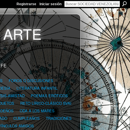
Registrarse
Iniciar sesión
 FE
GS
FOROS O DISCUSIONES
OESÍA
LITERATURA INFANTIL
YSIS-AMISTAD
POEMAS ERÓTICOS
DUETOS
RETO LÍRICO-CLÁSICO SVAI
IDEÑOS
ODA A LOS MARES
ADO
CUMPLEAÑOS
TRADICIONES
VÍNCULOS AMIGOS