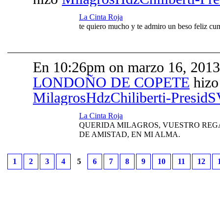
La Cinta Roja
te quiero mucho y te admiro un beso feliz c
En 10:26pm on marzo 16, 201
LONDOÑO DE COPETE
hizo
MilagrosHdzChiliberti-Presid
La Cinta Roja
QUERIDA MILAGROS, VUESTRO RE
DE AMISTAD, EN MI ALMA.
1
2
3
4
5
6
7
8
9
10
11
12