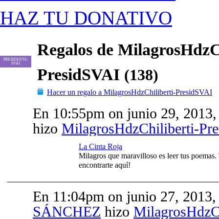
HAZ TU DONATIVO
Regalos de MilagrosHdzCh
PRESIDENTE-
SVAI
PresidSVAI
(138)
Hacer un regalo a MilagrosHdzChiliberti-PresidSVAI
En 10:55pm on junio 29, 2013,
hizo
MilagrosHdzChiliberti-Pr
La Cinta Roja
Milagros que maravilloso es leer tus poemas. 
encontrarte aquí!
En 11:04pm on junio 27, 2013
SÁNCHEZ
hizo
MilagrosHdzCh