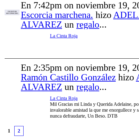
En 7:42pm on noviembre 19, 2
Escorcia marchena.
hizo
ADEL
ESCRITOR
RECONOCIDO
ALVAREZ
un
regalo
...
La Cinta Roja
En 2:35pm on noviembre 19, 2
Ramón Castillo González
hizo
ALVAREZ
un
regalo
...
La Cinta Roja
Mil Gracias mi Linda y Querida Adelaine, por 
invalorable amistad la que me enorgullece y
nunca defraudarte, Un Beso. DTB
1
2