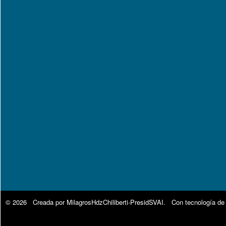
© 2026 Creada por
MilagrosHdzChiliberti-PresidSVAI
. Con tecnología de