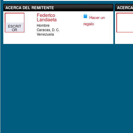
ACERCA DEL REMITENTE
ACERCA
Federico
Hacer un
Landaeta
regalo
Hombre
ESCRIT
OR
Caracas, D. C.
RECON
Venezuela
OCIDO