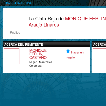
HAZ TU DONATIVO
La Cinta Roja de
MONIQUE FERLIN
Araujo Linares
Público
ACERCA DEL REMITENTE
ACERCA
MONIQUE
Hacer un
FERLIN
CASTAÑO
regalo
Mujer
Manizales
Colombia