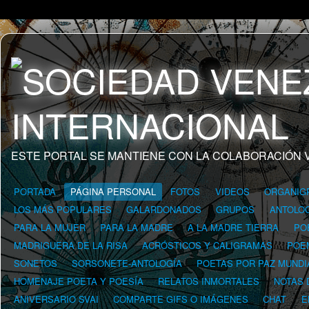
ESTE PORTAL SE MANTIENE CON LA COLABORACIÓN 
PORTADA
PÁGINA PERSONAL
FOTOS
VIDEOS
ORGANIG
LOS MÁS POPULARES
GALARDONADOS
GRUPOS
ANTOLOG
PARA LA MUJER
PARA LA MADRE
A LA MADRE TIERRA
PO
MADRIGUERA DE LA RISA
ACRÓSTICOS Y CALIGRAMAS
POE
SONETOS
SORSONETE-ANTOLOGÍA
POETAS POR PAZ MUNDI
HOMENAJE POETA Y POESÍA
RELATOS INMORTALES
NOTAS 
ANIVERSARIO SVAI
COMPARTE GIFS O IMÁGENES
CHAT
E