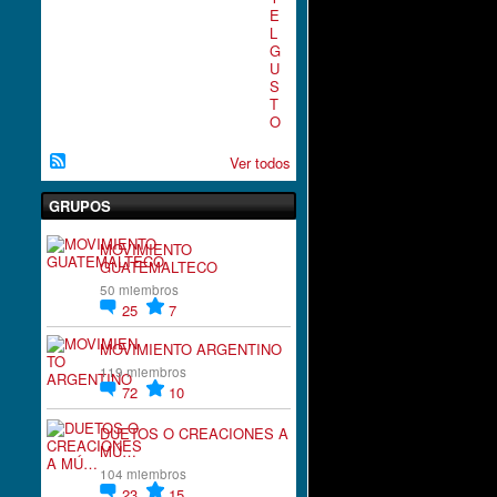
E
L
G
U
S
T
O
Ver todos
GRUPOS
MOVIMIENTO
GUATEMALTECO
50 miembros
25
7
MOVIMIENTO ARGENTINO
119 miembros
72
10
DUETOS O CREACIONES A
MÚ…
104 miembros
23
15