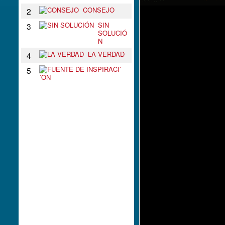
CONSEJO
2
SIN
3
SOLUCIÓ
N
LA VERDAD
4
F
5
U
E
N
T
E
D
E
I
N
S
P
I
R
A
C
I
`
´
O