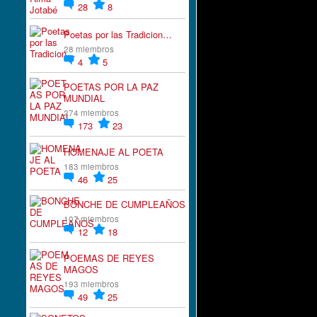
28
8
Poetas por las Tradicion…
28 miembros
4
5
POETAS POR LA PAZ
MUNDIAL
274 miembros
173
23
HOMENAJE AL POETA
183 miembros
46
25
BONCHE DE CUMPLEAÑOS
107 miembros
12
18
POEMAS DE REYES
MAGOS
193 miembros
49
25