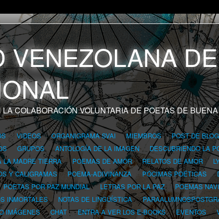
 LA COLABORACIÓN VOLUNTARIA DE POETAS DE BUENA
OS
VIDEOS
ORGANIGRAMA SVAI
MIEMBROS
POST DE BLO
OS
GRUPOS
ANTOLOGÍA DE LA IMAGEN
DESCUBRIENDO LA P
A LA MADRE TIERRA
POEMAS DE AMOR
RELATOS DE AMOR
L
OS Y CALIGRAMAS
POEMA-ADIVINANZA
PÓCIMAS POÉTICAS
POETAS POR PAZ MUNDIAL
LETRAS POR LA PAZ
POEMAS NAV
OS INMORTALES
NOTAS DE LINGÜÍSTICA
PARAALUMNOSPOSTGR
 O IMÁGENES
CHAT
ENTRA A VER LOS E-BOOKS
EVENTOS