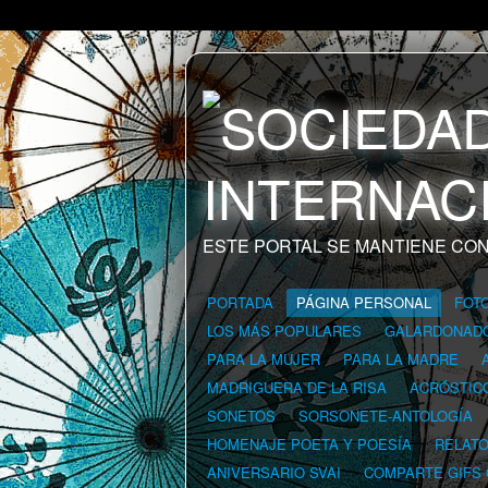
ESTE PORTAL SE MANTIENE CON
PORTADA
PÁGINA PERSONAL
FOT
LOS MÁS POPULARES
GALARDONAD
PARA LA MUJER
PARA LA MADRE
MADRIGUERA DE LA RISA
ACRÓSTIC
SONETOS
SORSONETE-ANTOLOGÍA
HOMENAJE POETA Y POESÍA
RELAT
ANIVERSARIO SVAI
COMPARTE GIFS