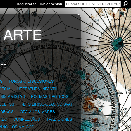
Registrarse
Iniciar sesión
 FE
GS
FOROS O DISCUSIONES
OESÍA
LITERATURA INFANTIL
YSIS-AMISTAD
POEMAS ERÓTICOS
DUETOS
RETO LÍRICO-CLÁSICO SVAI
IDEÑOS
ODA A LOS MARES
ADO
CUMPLEAÑOS
TRADICIONES
VÍNCULOS AMIGOS