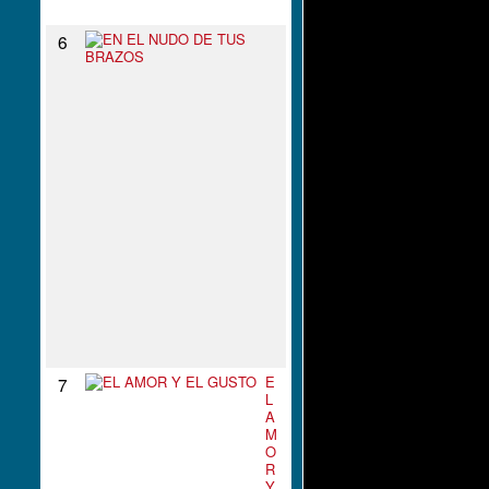
N
E
6
N
E
L
N
U
D
O
D
E
T
U
S
B
R
A
Z
O
S
E
7
L
A
M
O
R
Y