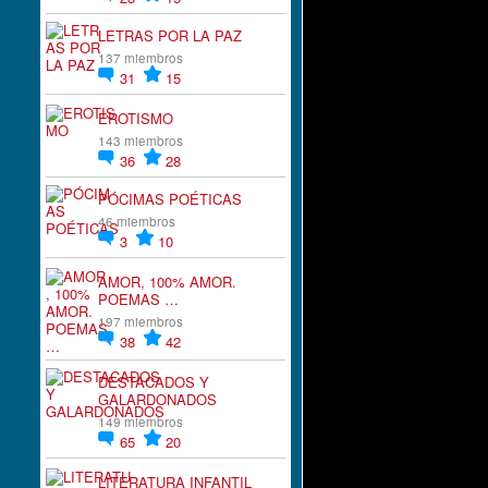
LETRAS POR LA PAZ
137 miembros
31
15
EROTISMO
143 miembros
36
28
PÓCIMAS POÉTICAS
46 miembros
3
10
AMOR, 100% AMOR.
POEMAS …
197 miembros
38
42
DESTACADOS Y
GALARDONADOS
149 miembros
65
20
LITERATURA INFANTIL