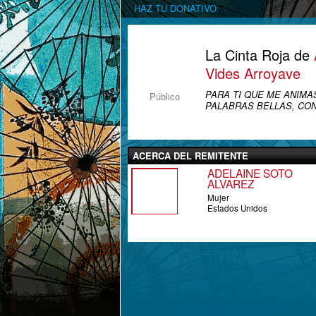
HAZ TU DONATIVO
La Cinta Roja de
Vides Arroyave
PARA TI QUE ME ANIMA
Público
PALABRAS BELLAS, CON 
ACERCA DEL REMITENTE
ADELAINE SOTO
ALVAREZ
Mujer
Estados Unidos