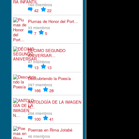
160 miembros
42
22
Plumas de Honor del Port…
33 miembros
7
5
DÉCIMO SEGUNDO
ANIVERSAR…
47 miembros
13
13
Descubriendo la Poesía
297 miembros
166
28
ANTOLOGÍA DE LA IMAGEN
N…
256 miembros
100
41
Poemas en Rima Jotabé
46 miembros