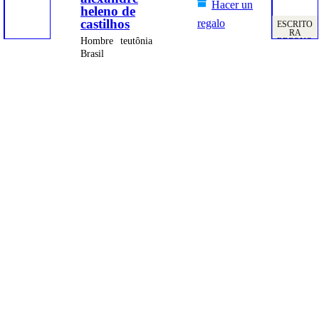
Hacer un
heleno de
castilhos
regalo
ESCRITO
RA
Hombre
teutônia
RECONO
CIDA
Brasil