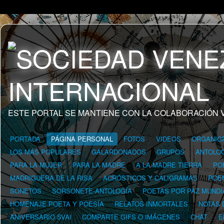
ESTE PORTAL SE MANTIENE CON LA COLABORACIÓN 
PORTADA
PÁGINA PERSONAL
FOTOS
VIDEOS
ORGANIG
LOS MÁS POPULARES
GALARDONADOS
GRUPOS
ANTOLOG
PARA LA MUJER
PARA LA MADRE
A LA MADRE TIERRA
PO
MADRIGUERA DE LA RISA
ACRÓSTICOS Y CALIGRAMAS
POE
SONETOS
SORSONETE-ANTOLOGÍA
POETAS POR PAZ MUNDI
HOMENAJE POETA Y POESÍA
RELATOS INMORTALES
NOTAS 
ANIVERSARIO SVAI
COMPARTE GIFS O IMÁGENES
CHAT
E