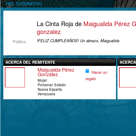
HAZ TU DONATIVO
La Cinta Roja de
Maigualida Pérez 
gonzalez
!FELIZ CUMPLEAÑOS! Un abrazo, Maigualida
Público
ACERCA DEL REMITENTE
ACERCA
Maigualida Pérez
Hacer un
González
regalo
Mujer
Porlamar. Estado
Nueva Esparta
Venezuela