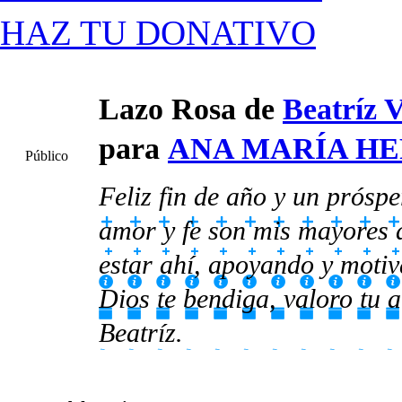
HAZ TU DONATIVO
Lazo Rosa de
Beatríz 
para
ANA MARÍA H
Público
Feliz fin de año y un prósp
amor y fe son mis mayores 
estar ahí, apoyando y motiv
Dios te bendiga, valoro tu 
Beatríz.