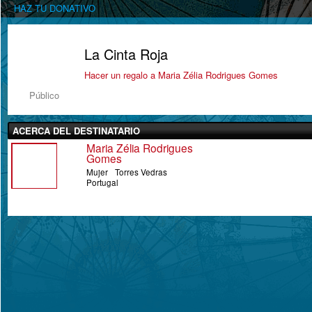
HAZ TU DONATIVO
La Cinta Roja
Hacer un regalo a Maria Zélia Rodrigues Gomes
Público
ACERCA DEL DESTINATARIO
Maria Zélia Rodrigues
Gomes
Mujer
Torres Vedras
Portugal