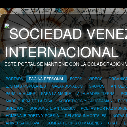
ESTE PORTAL SE MANTIENE CON LA COLABORACIÓN 
PORTADA
PÁGINA PERSONAL
FOTOS
VIDEOS
ORGANIG
LOS MÁS POPULARES
GALARDONADOS
GRUPOS
ANTOLOG
PARA LA MUJER
PARA LA MADRE
A LA MADRE TIERRA
PO
MADRIGUERA DE LA RISA
ACRÓSTICOS Y CALIGRAMAS
POE
SONETOS
SORSONETE-ANTOLOGÍA
POETAS POR PAZ MUNDI
HOMENAJE POETA Y POESÍA
RELATOS INMORTALES
NOTAS 
ANIVERSARIO SVAI
COMPARTE GIFS O IMÁGENES
CHAT
E