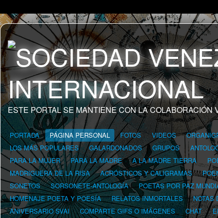
ESTE PORTAL SE MANTIENE CON LA COLABORACIÓN 
PORTADA
PÁGINA PERSONAL
FOTOS
VIDEOS
ORGANIG
LOS MÁS POPULARES
GALARDONADOS
GRUPOS
ANTOLOG
PARA LA MUJER
PARA LA MADRE
A LA MADRE TIERRA
PO
MADRIGUERA DE LA RISA
ACRÓSTICOS Y CALIGRAMAS
POE
SONETOS
SORSONETE-ANTOLOGÍA
POETAS POR PAZ MUNDI
HOMENAJE POETA Y POESÍA
RELATOS INMORTALES
NOTAS 
ANIVERSARIO SVAI
COMPARTE GIFS O IMÁGENES
CHAT
E