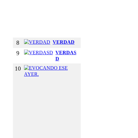
B
R
A
Z
O
S
8
VERDAD
9
VERDAS
D
10
E
V
O
C
A
N
D
O
E
S
E
A