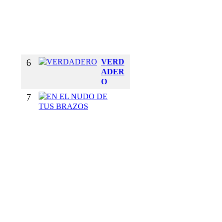
I
`
´
O
N
6
VERD
ADER
O
7
E
N
E
L
N
U
D
O
D
E
T
U
S