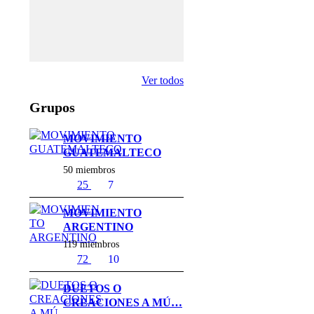
Y
E
R
.
Ver todos
Grupos
MOVIMIENTO
GUATEMALTECO
50 miembros
25
7
MOVIMIENTO
ARGENTINO
119 miembros
72
10
DUETOS O
CREACIONES A MÚ…