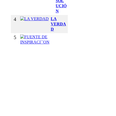
SOL
UCIÓ
N
4
LA
VERDA
D
5
F
U
E
N
T
E
D
E
I
N
S
P
I
R
A
C