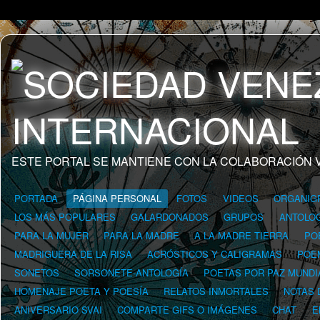
ESTE PORTAL SE MANTIENE CON LA COLABORACIÓN 
PORTADA
PÁGINA PERSONAL
FOTOS
VIDEOS
ORGANIG
LOS MÁS POPULARES
GALARDONADOS
GRUPOS
ANTOLOG
PARA LA MUJER
PARA LA MADRE
A LA MADRE TIERRA
PO
MADRIGUERA DE LA RISA
ACRÓSTICOS Y CALIGRAMAS
POE
SONETOS
SORSONETE-ANTOLOGÍA
POETAS POR PAZ MUNDI
HOMENAJE POETA Y POESÍA
RELATOS INMORTALES
NOTAS 
ANIVERSARIO SVAI
COMPARTE GIFS O IMÁGENES
CHAT
E