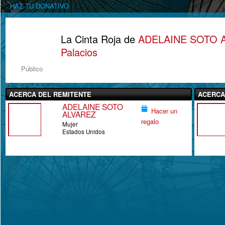
HAZ TU DONATIVO
La Cinta Roja de
ADELAINE SOTO 
Palacios
Público
ACERCA DEL REMITENTE
ACERCA
ADELAINE SOTO
Hacer un
ALVAREZ
regalo
Mujer
Estados Unidos