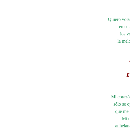
Quiero volar
en sue
los v
la melo
E
Mi corazó
sólo se o
que me t
Mi c
anheland