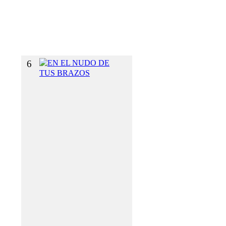
I
`
´
O
N
6
E
N
E
L
N
U
D
O
D
E
T
U
S
B
R
A
Z