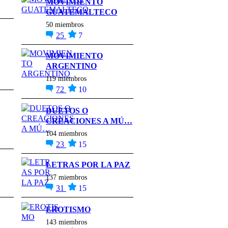
MOVIMIENTO
GUATEMALTECO
50 miembros
25
7
MOVIMIENTO
ARGENTINO
119 miembros
72
10
DUETOS O
CREACIONES A MÚ…
104 miembros
23
15
LETRAS POR LA PAZ
137 miembros
31
15
EROTISMO
143 miembros