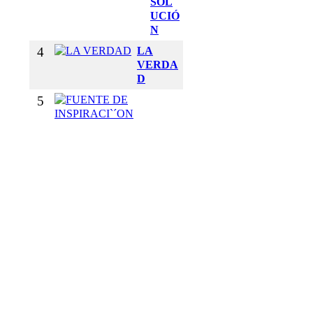
SOL
UCIÓ
N
4
LA
VERDA
D
5
F
U
E
N
T
E
D
E
I
N
S
P
I
R
A
C