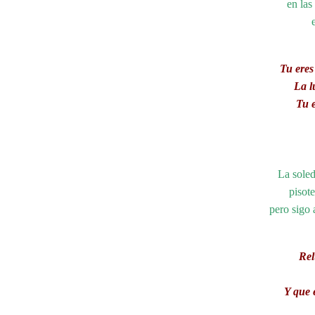
en las
Tu eres
La l
Tu e
La soled
pisot
pero sigo
Rel
Y que e