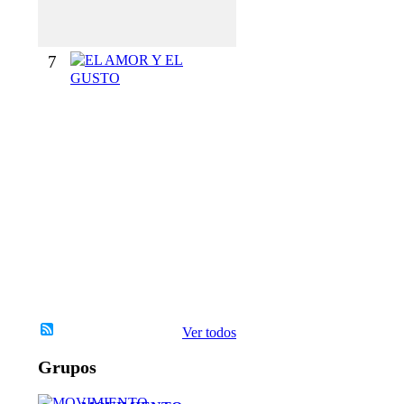
O
S
7
E
L
A
M
O
R
Y
E
L
G
U
S
T
O
Ver todos
Grupos