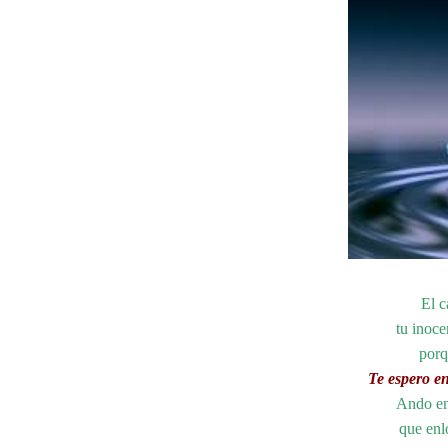
El c
tu inoce
porq
Te espero en
Ando en
que enl