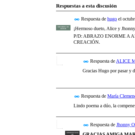
Respuestas a esta discusión
Respuesta de
hugo
el
octubr
¡Hermoso dueto, Alice y Jhonny!
MIEMBRO DE
HONOR
P/D: ABRAZO ENORME A A
CREACIÓN.
Respuesta de
ALICE 
Gracias Hugo por pasar y de
Respuesta de
María Clemenc
Lindo poema a dúo, la compenetr
Respuesta de
Jhonny O
GRACIAS AMIGA MAR
ADMINISTRAD
OR