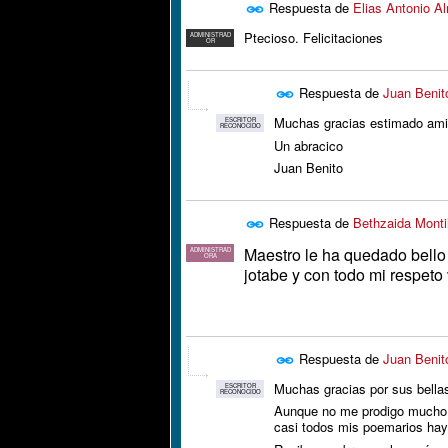
Respuesta de
Elias Antonio A
Ptecioso. Felicitaciones
ADMINISTRAD
OR
Respuesta de
Juan Benit
Muchas gracias estimado amig
ESCRITOR
RECONOCIDO
Un abracico
Juan Benito
Respuesta de
Bethzaida Montil
Maestro le ha quedado bello 
ADMINISTRAD
ORA
jotabe y con todo mi respeto
Respuesta de
Juan Benit
Muchas gracias por sus bella
ESCRITOR
RECONOCIDO
Aunque no me prodigo mucho e
casi todos mis poemarios hay