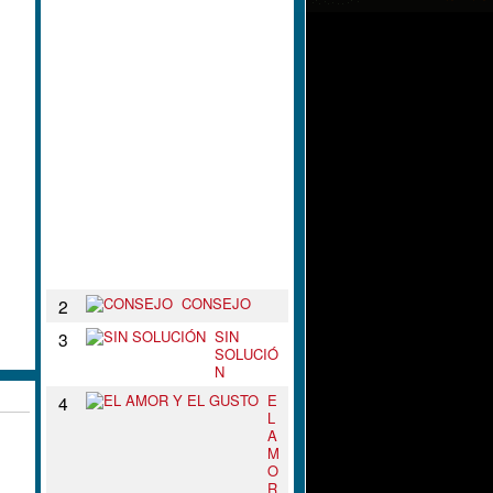
L
N
U
D
O
D
E
T
U
S
B
R
A
Z
O
S
CONSEJO
2
SIN
3
SOLUCIÓ
N
E
4
L
A
M
O
R