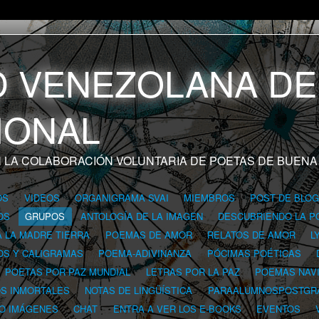
 LA COLABORACIÓN VOLUNTARIA DE POETAS DE BUENA
OS
VIDEOS
ORGANIGRAMA SVAI
MIEMBROS
POST DE BLO
OS
GRUPOS
ANTOLOGÍA DE LA IMAGEN
DESCUBRIENDO LA P
A LA MADRE TIERRA
POEMAS DE AMOR
RELATOS DE AMOR
L
OS Y CALIGRAMAS
POEMA-ADIVINANZA
PÓCIMAS POÉTICAS
POETAS POR PAZ MUNDIAL
LETRAS POR LA PAZ
POEMAS NAV
OS INMORTALES
NOTAS DE LINGÜÍSTICA
PARAALUMNOSPOSTGR
 O IMÁGENES
CHAT
ENTRA A VER LOS E-BOOKS
EVENTOS