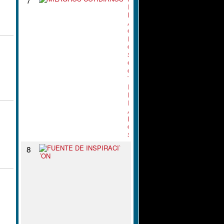
I
L
A
G
R
O
S
C
O
T
I
D
I
A
N
O
S
F
8
U
E
N
T
E
D
E
I
N