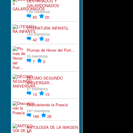
DESTACADOS Y
GALARDONADOS
149 miembros
65
20
LITERATURA INFANTIL
160 miembros
42
22
Plumas de Honor del Port…
33 miembros
7
5
DÉCIMO SEGUNDO
ANIVERSAR…
47 miembros
13
13
Descubriendo la Poesía
297 miembros
166
28
ANTOLOGÍA DE LA IMAGEN
N…