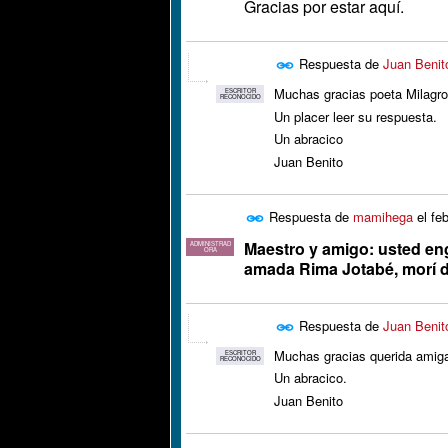
Gracias por estar aquí.
Respuesta de
Juan Benit
Muchas gracias poeta Milagr
ESCRITOR
RECONOCIDO
Un placer leer su respuesta.
Un abracico
Juan Benito
Respuesta de
mamihega
el
fe
Maestro y amigo: usted eng
ADMINISTRAD
ORA
amada Rima Jotabé, morí d
Respuesta de
Juan Benit
Muchas gracias querida amiga
ESCRITOR
RECONOCIDO
Un abracico.
Juan Benito