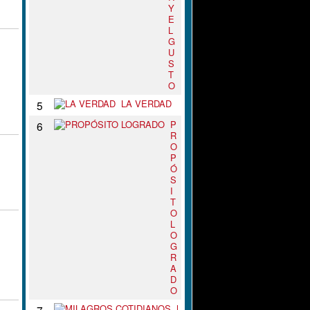
Y
E
L
G
U
S
T
O
LA VERDAD
5
P
6
R
O
P
Ó
S
I
T
O
L
O
G
R
A
D
O
M
7