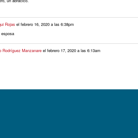
tro, un abracico.
qui Rojas
el
febrero 16, 2020 a las 6:38pm
u esposa
o Rodríguez Manzanare
el
febrero 17, 2020 a las 6:13am