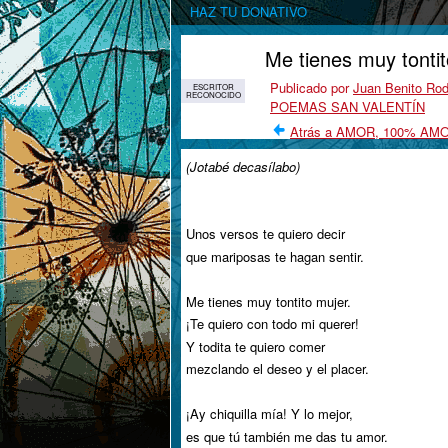
HAZ TU DONATIVO
Me tienes muy tonti
Publicado por
Juan Benito Ro
ESCRITOR
RECONOCIDO
POEMAS SAN VALENTÍN
Atrás a AMOR, 100% AM
(Jotabé decasílabo)
Unos versos te quiero decir
que mariposas te hagan sentir.
Me tienes muy tontito mujer.
¡Te quiero con todo mi querer!
Y todita te quiero comer
mezclando el deseo y el placer.
¡Ay chiquilla mía! Y lo mejor,
es que tú también me das tu amor.