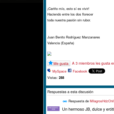
¡Cariño mío, esto sí es vivir!
Haciendo entre los dos florecer
toda nuestra pasión sin rubor.
Juan Benito Rodríguez Manzanares
Valencia (España)
A 3 miembros les gusta e
Me gusta
MySpace
Facebook
Vistas:
288
Respuestas a esta discusión
Respuesta de
MilagrosHdzChil
Un hermoso JB, dulce y eróti
PRESIDENTE-
SVAI