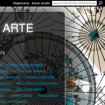
Registrarse
Iniciar sesión
 FE
GS
FOROS O DISCUSIONES
OESÍA
LITERATURA INFANTIL
YSIS-AMISTAD
POEMAS ERÓTICOS
DUETOS
RETO LÍRICO-CLÁSICO SVAI
IDEÑOS
ODA A LOS MARES
ADO
CUMPLEAÑOS
TRADICIONES
VÍNCULOS AMIGOS