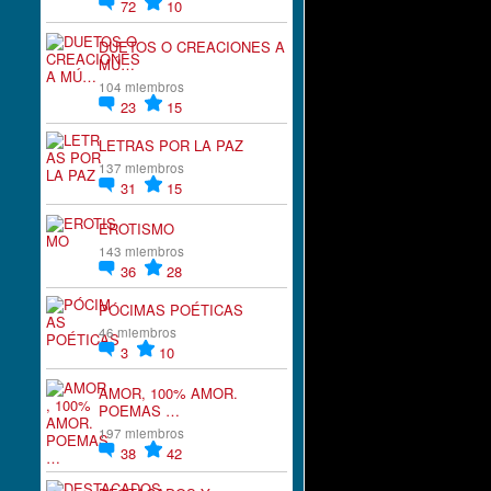
72
10
DUETOS O CREACIONES A
MÚ…
104 miembros
23
15
LETRAS POR LA PAZ
137 miembros
31
15
EROTISMO
143 miembros
36
28
PÓCIMAS POÉTICAS
46 miembros
3
10
AMOR, 100% AMOR.
POEMAS …
197 miembros
38
42