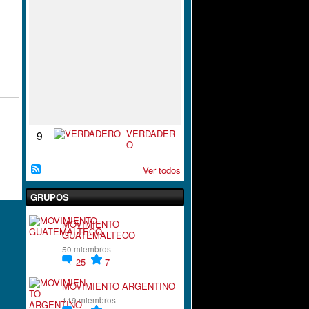
S
P
I
R
A
C
I
`
´
O
N
VERDADER
9
O
Ver todos
GRUPOS
MOVIMIENTO
GUATEMALTECO
50 miembros
25
7
MOVIMIENTO ARGENTINO
119 miembros