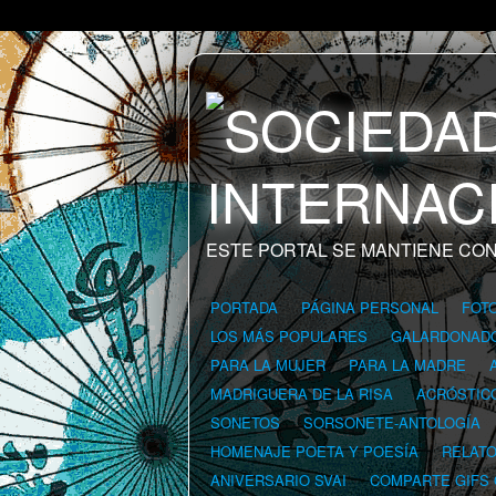
ESTE PORTAL SE MANTIENE CON
PORTADA
PÁGINA PERSONAL
FOT
LOS MÁS POPULARES
GALARDONAD
PARA LA MUJER
PARA LA MADRE
MADRIGUERA DE LA RISA
ACRÓSTIC
SONETOS
SORSONETE-ANTOLOGÍA
HOMENAJE POETA Y POESÍA
RELAT
ANIVERSARIO SVAI
COMPARTE GIFS