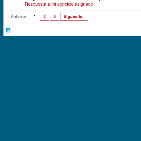
Respuesta a mi ejercicio asignado
‹ Anterior
1
2
3
Siguiente ›