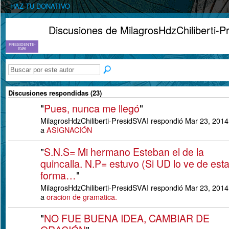
HAZ TU DONATIVO
Discusiones de MilagrosHdzChiliberti-
PRESIDENTE-
SVAI
Discusiones respondidas (23)
"
Pues, nunca me llegó
"
MilagrosHdzChiliberti-PresidSVAI respondió Mar 23, 2014
a
ASIGNACIÓN
"
S.N.S= Mi hermano Esteban el de la
quincalla. N.P= estuvo (Si UD lo ve de est
forma…
"
MilagrosHdzChiliberti-PresidSVAI respondió Mar 23, 2014
a
oracion de gramatica.
"
NO FUE BUENA IDEA, CAMBIAR DE