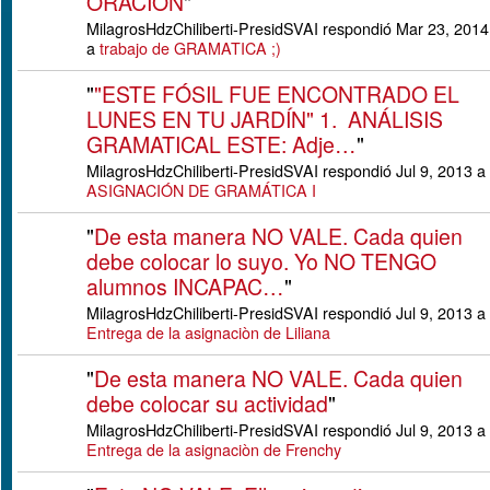
ORACIÓN
"
MilagrosHdzChiliberti-PresidSVAI respondió Mar 23, 2014
a
trabajo de GRAMATICA ;)
"
"ESTE FÓSIL FUE ENCONTRADO EL
LUNES EN TU JARDÍN" 1. ANÁLISIS
GRAMATICAL ESTE: Adje…
"
MilagrosHdzChiliberti-PresidSVAI respondió Jul 9, 2013 a
ASIGNACIÓN DE GRAMÁTICA I
"
De esta manera NO VALE. Cada quien
debe colocar lo suyo. Yo NO TENGO
alumnos INCAPAC…
"
MilagrosHdzChiliberti-PresidSVAI respondió Jul 9, 2013 a
Entrega de la asignaciòn de Liliana
"
De esta manera NO VALE. Cada quien
debe colocar su actividad
"
MilagrosHdzChiliberti-PresidSVAI respondió Jul 9, 2013 a
Entrega de la asignaciòn de Frenchy