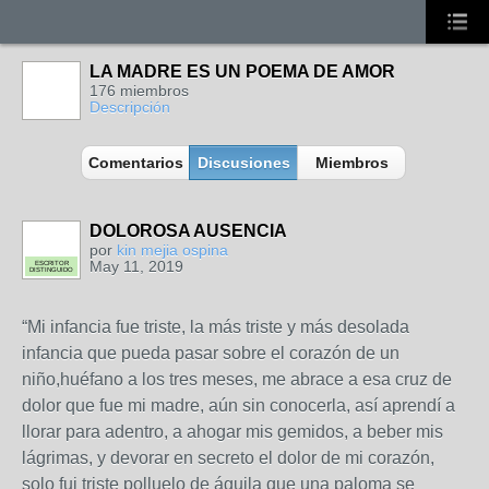
LA MADRE ES UN POEMA DE AMOR
176 miembros
Descripción
Comentarios
Discusiones
Miembros
DOLOROSA AUSENCIA
por
kin mejia ospina
May 11, 2019
ESCRITOR
DISTINGUIDO
“Mi infancia fue triste, la más triste y más desolada
infancia que pueda pasar sobre el corazón de un
niño,huéfano a los tres meses, me abrace a esa cruz de
dolor que fue mi madre, aún sin conocerla, así aprendí a
llorar para adentro, a ahogar mis gemidos, a beber mis
lágrimas, y devorar en secreto el dolor de mi corazón,
solo fui triste polluelo de águila que una paloma se