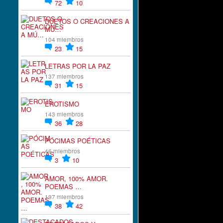
72
10
DUETOS O CREACIONES A
MÚ…
104 miembros
23
15
LETRAS POR LA PAZ
137 miembros
31
15
EROTISMO
143 miembros
36
28
PÓCIMAS POÉTICAS
46 miembros
3
10
AMOR, 100% AMOR.
POEMAS …
197 miembros
38
42