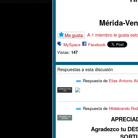
Mérida-Ven
A 1 miembro le gusta est
Me gusta
MySpace
Facebook
Vistas:
147
Respuestas a esta discusión
Respuesta de
Elias Antonio A
ADMINISTRAD
OR
Respuesta de
Hildebrando Rod
APRECIA
MIEMBRO DE
HONOR
Agradezco tu DES
SORTIL