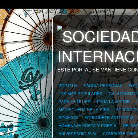
ESTE PORTAL SE MANTIENE CON
PORTADA
PÁGINA PERSONAL
FOT
LOS MÁS POPULARES
GALARDONAD
PARA LA MUJER
PARA LA MADRE
MADRIGUERA DE LA RISA
ACRÓSTIC
SONETOS
SORSONETE-ANTOLOGÍA
HOMENAJE POETA Y POESÍA
RELAT
ANIVERSARIO SVAI
COMPARTE GIFS