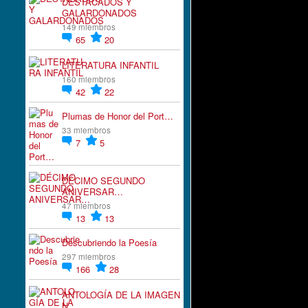
DESTACADOS Y
GALARDONADOS
149 miembros
65
20
LITERATURA INFANTIL
160 miembros
42
22
Plumas de Honor del Port…
33 miembros
7
5
DÉCIMO SEGUNDO
ANIVERSAR…
47 miembros
13
13
Descubriendo la Poesía
297 miembros
166
28
ANTOLOGÍA DE LA IMAGEN
N…