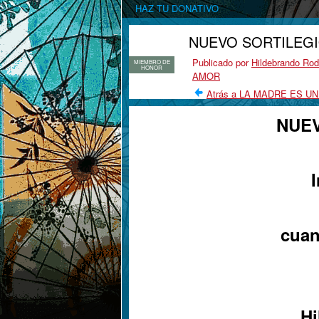
HAZ TU DONATIVO
NUEVO SORTILEGIO
Publicado por
Hildebrando Rod
MIEMBRO DE
HONOR
AMOR
Atrás a LA MADRE ES U
NUEV
cuan
Hi