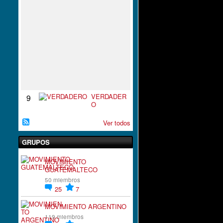
S
P
I
R
A
C
I
`
´
O
N
VERDADER
9
O
Ver todos
GRUPOS
MOVIMIENTO
GUATEMALTECO
50 miembros
25
7
MOVIMIENTO ARGENTINO
119 miembros