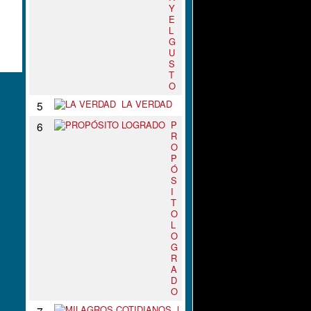
Y
E
L
G
U
S
T
O
LA VERDAD
5
P
6
R
O
P
Ó
S
I
T
O
L
O
G
R
A
D
O
M
7