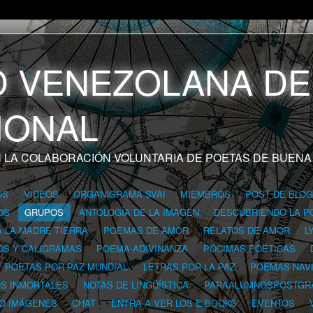
 LA COLABORACIÓN VOLUNTARIA DE POETAS DE BUENA
OS
VIDEOS
ORGANIGRAMA SVAI
MIEMBROS
POST DE BLO
OS
GRUPOS
ANTOLOGÍA DE LA IMAGEN
DESCUBRIENDO LA P
A LA MADRE TIERRA
POEMAS DE AMOR
RELATOS DE AMOR
L
OS Y CALIGRAMAS
POEMA-ADIVINANZA
PÓCIMAS POÉTICAS
POETAS POR PAZ MUNDIAL
LETRAS POR LA PAZ
POEMAS NAV
OS INMORTALES
NOTAS DE LINGÜÍSTICA
PARAALUMNOSPOSTGR
 O IMÁGENES
CHAT
ENTRA A VER LOS E-BOOKS
EVENTOS