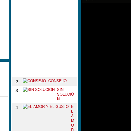
L
N
U
D
O
D
E
T
U
S
B
R
A
Z
O
S
CONSEJO
2
SIN
3
SOLUCIÓ
N
E
4
L
A
M
O
R