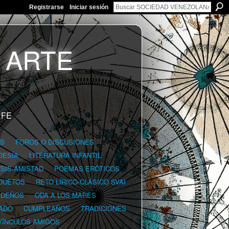
Registrarse
Iniciar sesión
 FE
GS
FOROS O DISCUSIONES
OESÍA
LITERATURA INFANTIL
YSIS-AMISTAD
POEMAS ERÓTICOS
DUETOS
RETO LÍRICO-CLÁSICO SVAI
IDEÑOS
ODA A LOS MARES
ADO
CUMPLEAÑOS
TRADICIONES
VÍNCULOS AMIGOS