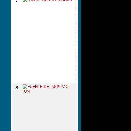
I
L
A
G
R
O
S
C
O
T
I
D
I
A
N
O
S
F
8
U
E
N
T
E
D
E
I
N