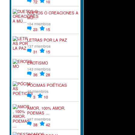
72
10
DUETOS O CREACIONES A
MÚ…
104 miembros
23
15
LETRAS POR LA PAZ
137 miembros
31
15
EROTISMO
143 miembros
36
28
PÓCIMAS POÉTICAS
46 miembros
3
10
AMOR, 100% AMOR.
POEMAS …
197 miembros
38
42