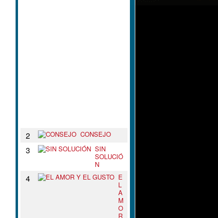
L
N
U
D
O
D
E
T
U
S
B
R
A
Z
O
S
CONSEJO
2
SIN
3
SOLUCIÓ
N
E
4
L
A
M
O
R