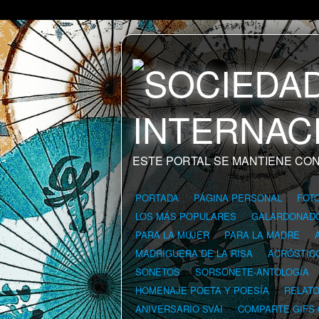
ESTE PORTAL SE MANTIENE CON
PORTADA
PÁGINA PERSONAL
FOT
LOS MÁS POPULARES
GALARDONAD
PARA LA MUJER
PARA LA MADRE
MADRIGUERA DE LA RISA
ACRÓSTIC
SONETOS
SORSONETE-ANTOLOGÍA
HOMENAJE POETA Y POESÍA
RELAT
ANIVERSARIO SVAI
COMPARTE GIFS