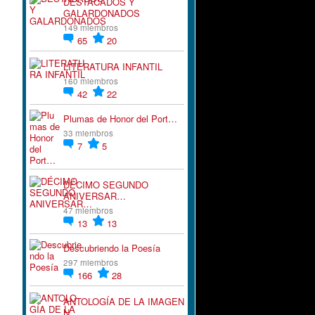
DESTACADOS Y
GALARDONADOS
149 miembros
65
20
LITERATURA INFANTIL
160 miembros
42
22
Plumas de Honor del Port…
33 miembros
7
5
DÉCIMO SEGUNDO
ANIVERSAR…
47 miembros
13
13
Descubriendo la Poesía
297 miembros
166
28
ANTOLOGÍA DE LA IMAGEN
N…