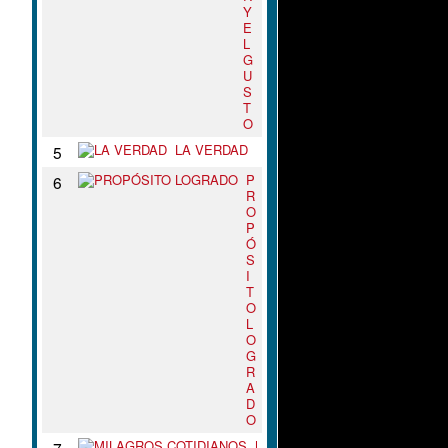
Y
E
L
G
U
S
T
O
LA VERDAD
5
P
6
R
O
P
Ó
S
I
T
O
L
O
G
R
A
D
O
M
7