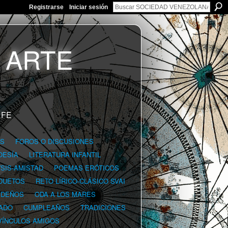
Registrarse
Iniciar sesión
 FE
GS
FOROS O DISCUSIONES
OESÍA
LITERATURA INFANTIL
YSIS-AMISTAD
POEMAS ERÓTICOS
DUETOS
RETO LÍRICO-CLÁSICO SVAI
IDEÑOS
ODA A LOS MARES
ADO
CUMPLEAÑOS
TRADICIONES
VÍNCULOS AMIGOS