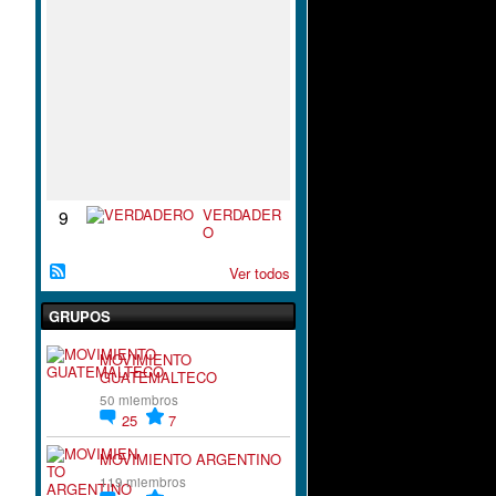
S
P
I
R
A
C
I
`
´
O
N
VERDADER
9
O
Ver todos
GRUPOS
MOVIMIENTO
GUATEMALTECO
50 miembros
25
7
MOVIMIENTO ARGENTINO
119 miembros