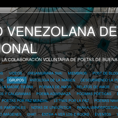
 LA COLABORACIÓN VOLUNTARIA DE POETAS DE BUENA
OS
VIDEOS
ORGANIGRAMA SVAI
MIEMBROS
POST DE BLO
OS
GRUPOS
ANTOLOGÍA DE LA IMAGEN
DESCUBRIENDO LA P
A LA MADRE TIERRA
POEMAS DE AMOR
RELATOS DE AMOR
L
OS Y CALIGRAMAS
POEMA-ADIVINANZA
PÓCIMAS POÉTICAS
POETAS POR PAZ MUNDIAL
LETRAS POR LA PAZ
POEMAS NAV
OS INMORTALES
NOTAS DE LINGÜÍSTICA
PARAALUMNOSPOSTGR
 O IMÁGENES
CHAT
ENTRA A VER LOS E-BOOKS
EVENTOS