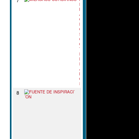
I
L
A
G
R
O
S
C
O
T
I
D
I
A
N
O
S
F
8
U
E
N
T
E
D
E
I
N