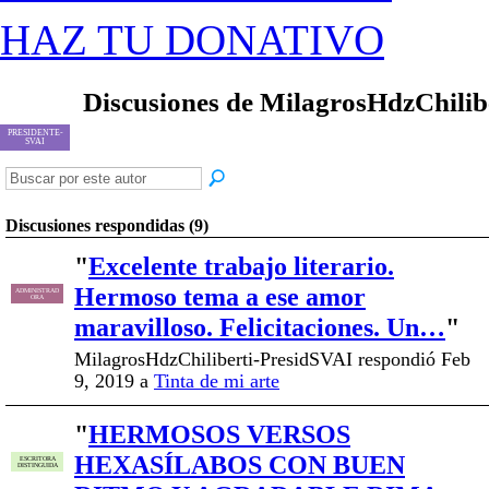
HAZ TU DONATIVO
Discusiones de MilagrosHdzChili
PRESIDENTE-
SVAI
Discusiones respondidas (9)
"
Excelente trabajo literario.
Hermoso tema a ese amor
ADMINISTRAD
ORA
maravilloso. Felicitaciones. Un…
"
MilagrosHdzChiliberti-PresidSVAI respondió Feb
9, 2019 a
Tinta de mi arte
"
HERMOSOS VERSOS
HEXASÍLABOS CON BUEN
ESCRITORA
DISTINGUIDA