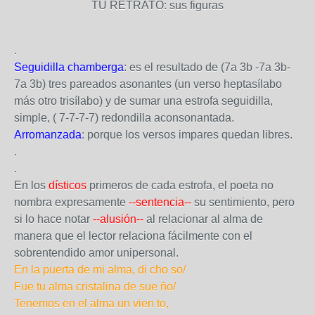
TU RETRATO: sus figuras
.
Seguidilla chamberga
: es el resultado de (7a 3b -7a 3b-
7a 3b) tres pareados asonantes (un verso heptasílabo
más otro trisílabo) y de sumar una estrofa seguidilla,
simple, ( 7-7-7-7) redondilla aconsonantada.
Arromanzada
: porque los versos impares quedan libres.
.
.
En los
dísticos
primeros de cada estrofa, el poeta no
nombra expresamente
--sentencia--
su sentimiento, pero
si lo hace notar
--alusión--
al relacionar al alma de
manera que el lector relaciona fácilmente con el
sobrentendido amor unipersonal.
En la puerta de mi alma, di cho so/
Fue tu alma cristalina de sue ño/
Tenemos en el alma un vien to,