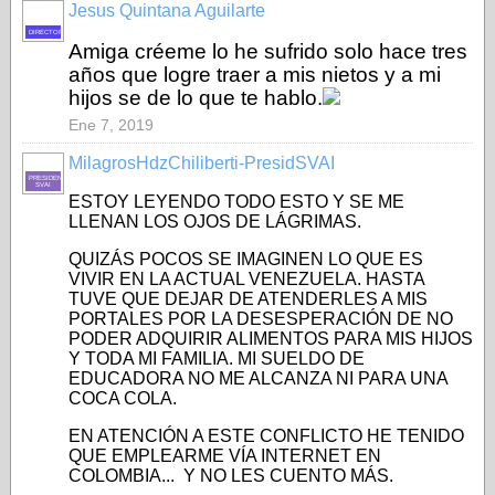
Jesus Quintana Aguilarte
DIRECTOR
Amiga créeme lo he sufrido solo hace tres
años que logre traer a mis nietos y a mi
hijos se de lo que te hablo.
Ene 7, 2019
MilagrosHdzChiliberti-PresidSVAI
PRESIDENTE-
SVAI
ESTOY LEYENDO TODO ESTO Y SE ME
LLENAN LOS OJOS DE LÁGRIMAS.
QUIZÁS POCOS SE IMAGINEN LO QUE ES
VIVIR EN LA ACTUAL VENEZUELA. HASTA
TUVE QUE DEJAR DE ATENDERLES A MIS
PORTALES POR LA DESESPERACIÓN DE NO
PODER ADQUIRIR ALIMENTOS PARA MIS HIJOS
Y TODA MI FAMILIA. MI SUELDO DE
EDUCADORA NO ME ALCANZA NI PARA UNA
COCA COLA.
EN ATENCIÓN A ESTE CONFLICTO HE TENIDO
QUE EMPLEARME VÍA INTERNET EN
COLOMBIA... Y NO LES CUENTO MÁS.