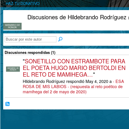
HAZ TU DONATIVO
Discusiones de Hildebrando Rodríguez
MIEMBRO DE
HONOR
Discusiones respondidas (1)
"
SONETILLO CON ESTRAMBOTE PARA
EL POETA HUGO MARIO BERTOLDI EN
MIEMBRO DE
HONOR
EL RETO DE MAMIHEGA…
"
Hildebrando Rodríguez respondió May 4, 2020 a
- ESA
ROSA DE MIS LABIOS - (respuesta al reto poético de
mamihega del 2 de mayo de 2020)