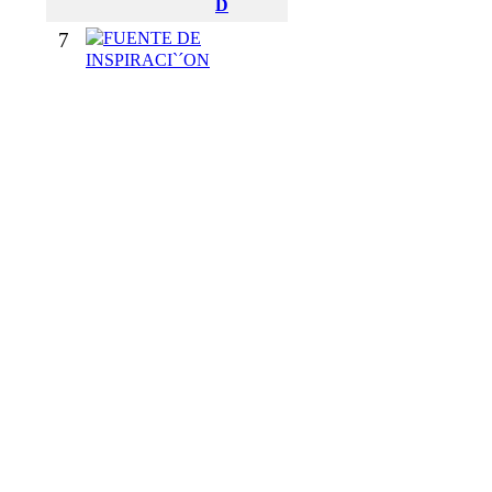
D
7
F
U
E
N
T
E
D
E
I
N
S
P
I
R
A
C
I
`
´
O
N