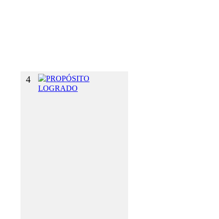
E
L
G
U
S
T
O
4
P
R
O
P
Ó
S
I
T
O
L
O
G
R
A
D