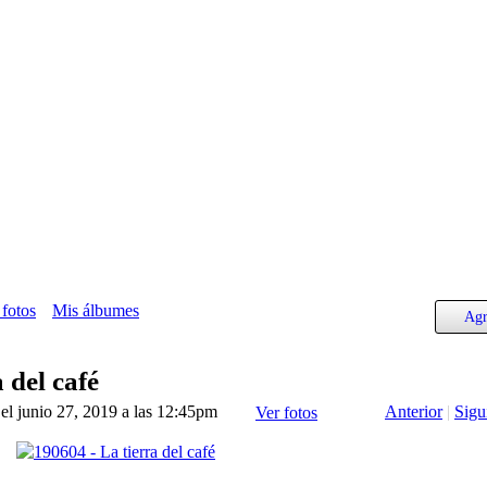
 fotos
Mis álbumes
Agr
 del café
el junio 27, 2019 a las 12:45pm
Anterior
|
Sigu
Ver fotos