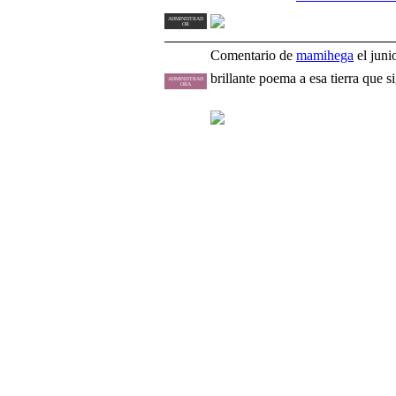
ADMINISTRAD
OR
Comentario de
mamihega
el juni
brillante poema a esa tierra que s
ADMINISTRAD
ORA