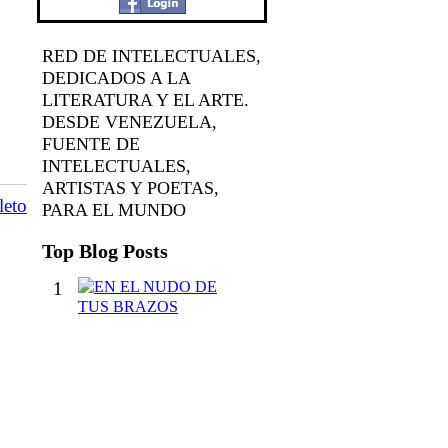
RED DE INTELECTUALES,
DEDICADOS A LA
LITERATURA Y EL ARTE.
DESDE VENEZUELA,
FUENTE DE
INTELECTUALES,
ARTISTAS Y POETAS,
leto
PARA EL MUNDO
Top Blog Posts
1
E
N
E
L
N
U
D
O
D