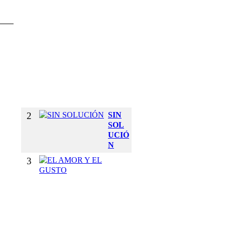
E
T
U
S
B
R
A
Z
O
S
2
SIN
SOL
UCIÓ
N
3
E
L
A
M
O
R
Y