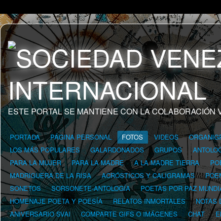
ESTE PORTAL SE MANTIENE CON LA COLABORACIÓN 
PORTADA
PÁGINA PERSONAL
FOTOS
VIDEOS
ORGANIG
LOS MÁS POPULARES
GALARDONADOS
GRUPOS
ANTOLOG
PARA LA MUJER
PARA LA MADRE
A LA MADRE TIERRA
PO
MADRIGUERA DE LA RISA
ACRÓSTICOS Y CALIGRAMAS
POE
SONETOS
SORSONETE-ANTOLOGÍA
POETAS POR PAZ MUNDI
HOMENAJE POETA Y POESÍA
RELATOS INMORTALES
NOTAS 
ANIVERSARIO SVAI
COMPARTE GIFS O IMÁGENES
CHAT
E