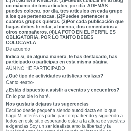
c.) ALGUNAS REGLAS: (1)Puedes colocar en tu blog
un máximo de tres artículos, por día. ADEMÁS
puedes colocar, por día, tres artículos en cada grupo
a los que pertenezcas. (2)Puedes pertenecer a
cuantos grupos quieras. (3)Por cada publicación que
hagas debes brindar, al menos, dos comentarios a
otros compañeros. (4)LA FOTO EN EL PERFIL ES
OBLIGATORIA, POR LO TANTO DEBES
COLOCARLA
De acuerdo
Indica si, de alguna manera, te has destacado, has
participado o participas en esta misma página
AÚN NO HE PARTICIPADO
¿Qué tipo de actividades artísticas realizas?
Canto -teatro-
¿Estás dispuesto a asistir a eventos y encuentros?
En lo posible lo haré.
Nos gustaria dejaras tus sugerencias
Escribo desde pequeña siendo autodidacta en lo que
hago.Mi interés es participar compartiendo y siguiendo a
todos en este sitio esperando estar a la altura de vuestras
exigencias.Soy un ser idealista amo la libertad y la