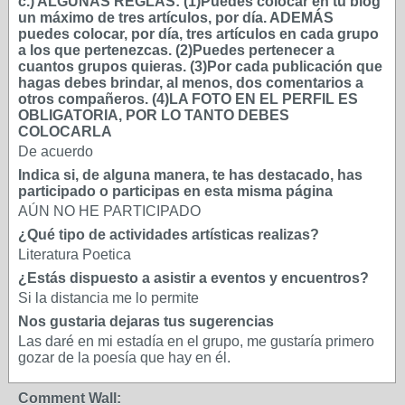
c.) ALGUNAS REGLAS: (1)Puedes colocar en tu blog
un máximo de tres artículos, por día. ADEMÁS
puedes colocar, por día, tres artículos en cada grupo
a los que pertenezcas. (2)Puedes pertenecer a
cuantos grupos quieras. (3)Por cada publicación que
hagas debes brindar, al menos, dos comentarios a
otros compañeros. (4)LA FOTO EN EL PERFIL ES
OBLIGATORIA, POR LO TANTO DEBES
COLOCARLA
De acuerdo
Indica si, de alguna manera, te has destacado, has
participado o participas en esta misma página
AÚN NO HE PARTICIPADO
¿Qué tipo de actividades artísticas realizas?
Literatura Poetica
¿Estás dispuesto a asistir a eventos y encuentros?
Si la distancia me lo permite
Nos gustaria dejaras tus sugerencias
Las daré en mi estadía en el grupo, me gustaría primero
gozar de la poesía que hay en él.
Comment Wall: