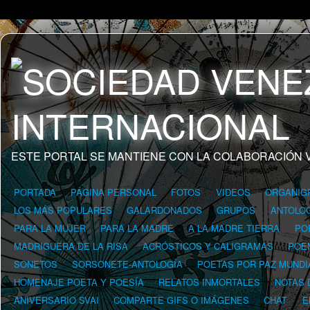
ESTE PORTAL SE MANTIENE CON LA COLABORACIÓN 
PORTADA
PÁGINA PERSONAL
FOTOS
VIDEOS
ORGANIG
LOS MÁS POPULARES
GALARDONADOS
GRUPOS
ANTOLOG
PARA LA MUJER
PARA LA MADRE
A LA MADRE TIERRA
PO
MADRIGUERA DE LA RISA
ACRÓSTICOS Y CALIGRAMAS
POE
SONETOS
SORSONETE-ANTOLOGÍA
POETAS POR PAZ MUNDI
HOMENAJE POETA Y POESÍA
RELATOS INMORTALES
NOTAS 
ANIVERSARIO SVAI
COMPARTE GIFS O IMÁGENES
CHAT
E