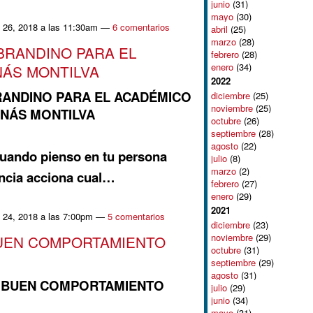
junio
(31)
mayo
(30)
 26, 2018 a las 11:30am —
6 comentarios
abril
(25)
marzo
(28)
BRANDINO PARA EL
febrero
(28)
enero
(34)
ÁS MONTILVA
2022
RANDINO PARA EL ACADÉMICO
diciembre
(25)
noviembre
(25)
NÁS MONTILVA
octubre
(26)
septiembre
(28)
agosto
(22)
cuando pienso en tu persona
julio
(8)
marzo
(2)
ncia acciona cual…
febrero
(27)
enero
(29)
2021
 24, 2018 a las 7:00pm —
5 comentarios
diciembre
(23)
noviembre
(29)
BUEN COMPORTAMIENTO
octubre
(31)
septiembre
(29)
agosto
(31)
Y BUEN COMPORTAMIENTO
julio
(29)
junio
(34)
mayo
(31)