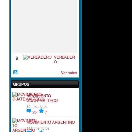
S
P
I
R
A
C
I
`
´
O
N
VERDADER
9
O
Ver todos
GRUPOS
MOVIMIENTO
GUATEMALTECO
50 miembros
25
7
MOVIMIENTO ARGENTINO
119 miembros