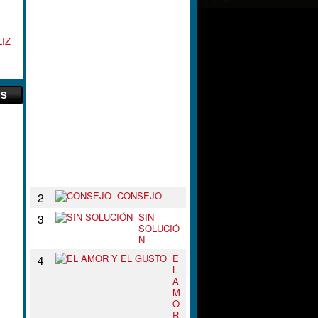
L
N
U
IZ
D
O
D
E
T
ES
U
S
B
R
A
Z
O
S
CONSEJO
2
SIN
3
SOLUCIÓ
N
E
4
L
A
M
O
R