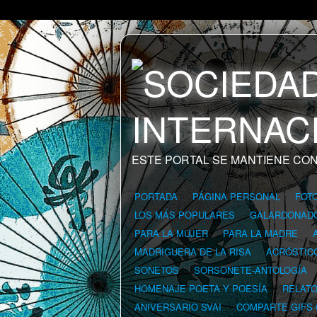
ESTE PORTAL SE MANTIENE CON
PORTADA
PÁGINA PERSONAL
FOT
LOS MÁS POPULARES
GALARDONAD
PARA LA MUJER
PARA LA MADRE
MADRIGUERA DE LA RISA
ACRÓSTIC
SONETOS
SORSONETE-ANTOLOGÍA
HOMENAJE POETA Y POESÍA
RELAT
ANIVERSARIO SVAI
COMPARTE GIFS