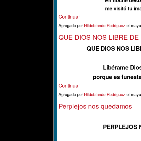
En noche desbo
me visitó tu i
Continuar
Agregado por
Hildebrando Rodríguez
el mayo
QUE DIOS NOS LIBRE DE
QUE DIOS NOS LI
Libérame Dios
porque es funesta
Continuar
Agregado por
Hildebrando Rodríguez
el mayo
Perplejos nos quedamos
PERPLEJOS