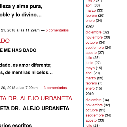
elleza y alma pura,
abril
(33)
marzo
(33)
oble y lo divino…
febrero
(26)
enero
(24)
2020
 21, 2018 a las 11:29am —
5 comentarios
diciembre
(32)
noviembre
(30)
ADO
octubre
(34)
septiembre
(24)
E ME HAS DADO
agosto
(27)
julio
(35)
junio
(27)
dado, es amor diferente;
mayo
(15)
as, de mentiras ni celos…
abril
(20)
marzo
(23)
febrero
(7)
 20, 2018 a las 7:29am —
3 comentarios
enero
(15)
2019
TA DR. ALEJO URDANETA
diciembre
(34)
noviembre
(32)
OETA DR. ALEJO URDANETA
octubre
(31)
septiembre
(34)
agosto
(33)
rios escritos
julio
(28)