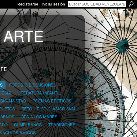
Registrarse
Iniciar sesión
 FE
GS
FOROS O DISCUSIONES
OESÍA
LITERATURA INFANTIL
YSIS-AMISTAD
POEMAS ERÓTICOS
DUETOS
RETO LÍRICO-CLÁSICO SVAI
IDEÑOS
ODA A LOS MARES
ADO
CUMPLEAÑOS
TRADICIONES
VÍNCULOS AMIGOS