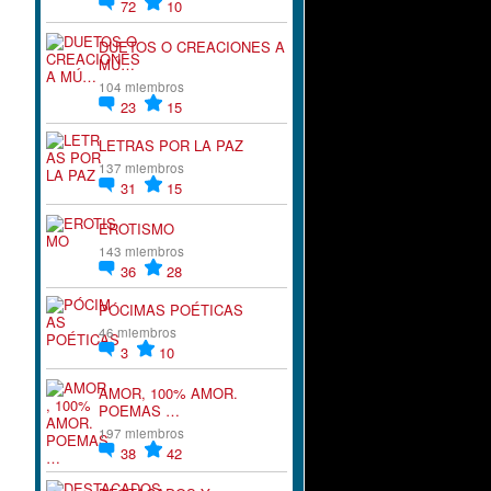
72
10
DUETOS O CREACIONES A
MÚ…
104 miembros
23
15
LETRAS POR LA PAZ
137 miembros
31
15
EROTISMO
143 miembros
36
28
PÓCIMAS POÉTICAS
46 miembros
3
10
AMOR, 100% AMOR.
POEMAS …
197 miembros
38
42