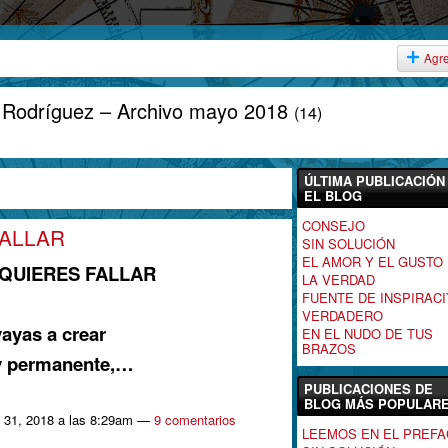
Agr
o Rodríguez – Archivo mayo 2018
(14)
ÚLTIMA PUBLICACIÓN
EL BLOG
CONSEJO
FALLAR
SIN SOLUCIÓN
EL AMOR Y EL GUSTO
 QUIERES FALLAR
LA VERDAD
FUENTE DE INSPIRACI
VERDADERO
ayas a crear
EN EL NUDO DE TUS
BRAZOS
y permanente,…
PUBLICACIONES DE
BLOG MÁS POPULAR
 31, 2018 a las 8:29am —
9 comentarios
LEEMOS EN EL PREFA