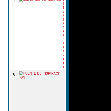
I
L
A
G
R
O
S
C
O
T
I
D
I
A
N
O
S
F
8
U
E
N
T
E
D
E
I
N