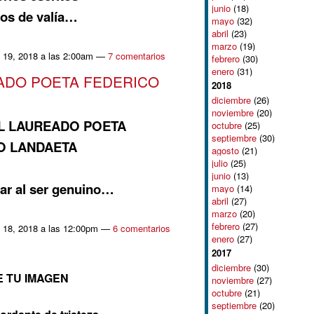
junio
(18)
jos de valía…
mayo
(32)
abril
(23)
marzo
(19)
 19, 2018 a las 2:00am —
7 comentarios
febrero
(30)
enero
(31)
ADO POETA FEDERICO
2018
diciembre
(26)
noviembre
(20)
L LAUREADO POETA
octubre
(25)
septiembre
(30)
O LANDAETA
agosto
(21)
julio
(25)
junio
(13)
ar al ser genuino…
mayo
(14)
abril
(27)
marzo
(20)
febrero
(27)
 18, 2018 a las 12:00pm —
6 comentarios
enero
(27)
2017
diciembre
(30)
E TU IMAGEN
noviembre
(27)
octubre
(21)
septiembre
(20)