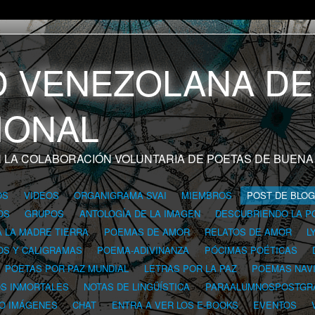
 LA COLABORACIÓN VOLUNTARIA DE POETAS DE BUENA
OS
VIDEOS
ORGANIGRAMA SVAI
MIEMBROS
POST DE BLO
OS
GRUPOS
ANTOLOGÍA DE LA IMAGEN
DESCUBRIENDO LA P
A LA MADRE TIERRA
POEMAS DE AMOR
RELATOS DE AMOR
L
OS Y CALIGRAMAS
POEMA-ADIVINANZA
PÓCIMAS POÉTICAS
POETAS POR PAZ MUNDIAL
LETRAS POR LA PAZ
POEMAS NAV
OS INMORTALES
NOTAS DE LINGÜÍSTICA
PARAALUMNOSPOSTGR
 O IMÁGENES
CHAT
ENTRA A VER LOS E-BOOKS
EVENTOS