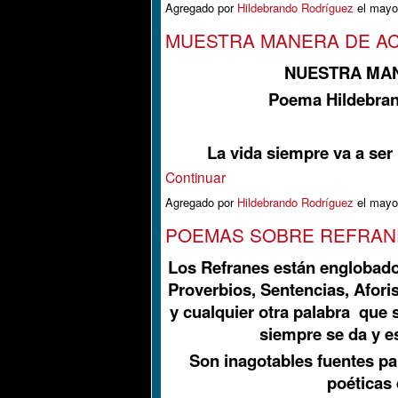
Agregado por
Hildebrando Rodríguez
el mayo
MUESTRA MANERA DE A
NUESTRA MA
Poema Hildebran
La vida siempre va a se
Continuar
Agregado por
Hildebrando Rodríguez
el mayo
POEMAS SOBRE REFRAN
Los Refranes están englobado
Proverbios, Sentencias, Afor
y cualquier otra palabra que 
siempre se da y e
Son inagotables fuentes pa
poéticas 