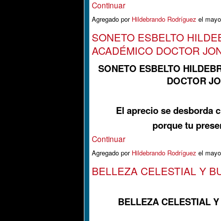
Continuar
Agregado por
Hildebrando Rodríguez
el mayo
SONETO ESBELTO HILDE
ACADÉMICO DOCTOR JON
SONETO ESBELTO HILDEB
DOCTOR JO
El aprecio se desborda 
porque tu prese
Continuar
Agregado por
Hildebrando Rodríguez
el mayo
BELLEZA CELESTIAL Y 
BELLEZA CELESTIAL 