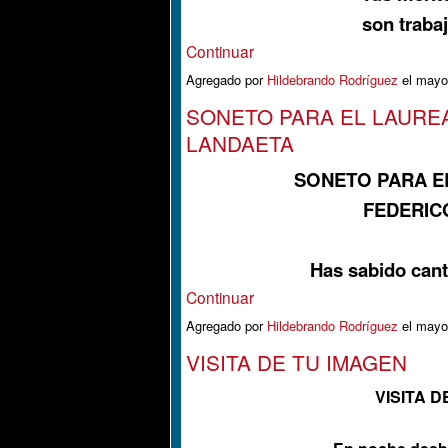
son traba
Continuar
Agregado por
Hildebrando Rodríguez
el mayo
SONETO PARA EL LAURE
LANDAETA
SONETO PARA E
FEDERIC
Has sabido cant
Continuar
Agregado por
Hildebrando Rodríguez
el mayo
VISITA DE TU IMAGEN
VISITA D