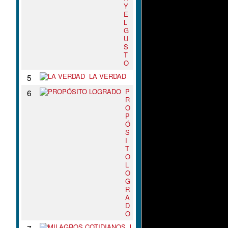
Y
E
L
G
U
S
T
O
LA VERDAD
5
P
6
R
O
P
Ó
S
I
T
O
L
O
G
R
A
D
O
M
7