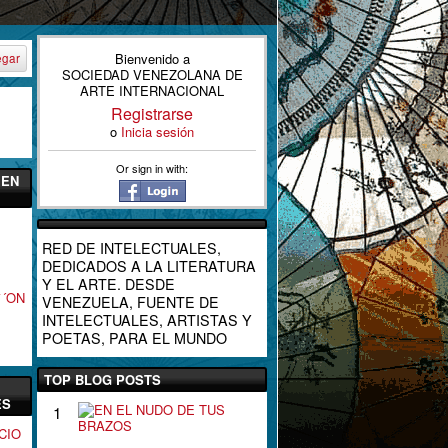
Bienvenido a
egar
SOCIEDAD VENEZOLANA DE
ARTE INTERNACIONAL
Registrarse
o
Inicia sesión
Or sign in with:
 EN
RED DE INTELECTUALES,
DEDICADOS A LA LITERATURA
Y EL ARTE. DESDE
`´ON
VENEZUELA, FUENTE DE
INTELECTUALES, ARTISTAS Y
POETAS, PARA EL MUNDO
TOP BLOG POSTS
ES
E
1
N
CIO
E