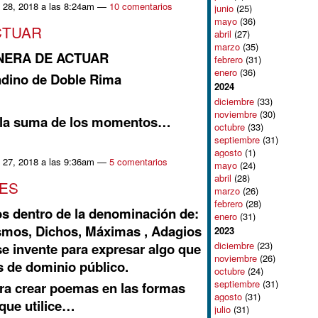
 28, 2018 a las 8:24am —
10 comentarios
junio
(25)
mayo
(36)
CTUAR
abril
(27)
marzo
(35)
NERA DE ACTUAR
febrero
(31)
enero
(36)
dino de Doble Rima
2024
diciembre
(33)
noviembre
(30)
r la suma de los momentos…
octubre
(33)
septiembre
(31)
agosto
(1)
 27, 2018 a las 9:36am —
5 comentarios
mayo
(24)
abril
(28)
ES
marzo
(26)
febrero
(28)
s dentro de la denominación de:
enero
(31)
ismos, Dichos, Máximas , Adagios
2023
diciembre
(23)
se invente para expresar algo que
noviembre
(26)
s de dominio público.
octubre
(24)
septiembre
(31)
ra crear poemas en las formas
agosto
(31)
que utilice…
julio
(31)