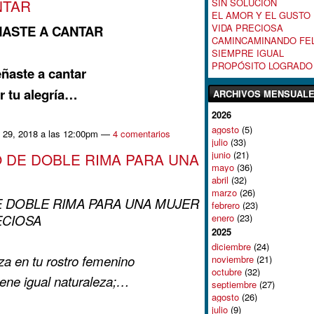
NTAR
SIN SOLUCIÓN
EL AMOR Y EL GUSTO
VIDA PRECIOSA
ÑASTE A CANTAR
CAMINCAMINANDO FEL
SIEMPRE IGUAL
PROPÓSITO LOGRADO
ñaste a cantar
ar tu alegría…
ARCHIVOS MENSUAL
2026
agosto
(5)
 29, 2018 a las 12:00pm —
4 comentarios
julio
(33)
junio
(21)
 DE DOBLE RIMA PARA UNA
mayo
(36)
abril
(32)
marzo
(26)
 DOBLE RIMA PARA UNA MUJER
febrero
(23)
enero
(23)
ECIOSA
2025
diciembre
(24)
za en tu rostro femenino
noviembre
(21)
octubre
(32)
 tiene igual naturaleza;…
septiembre
(27)
agosto
(26)
julio
(9)