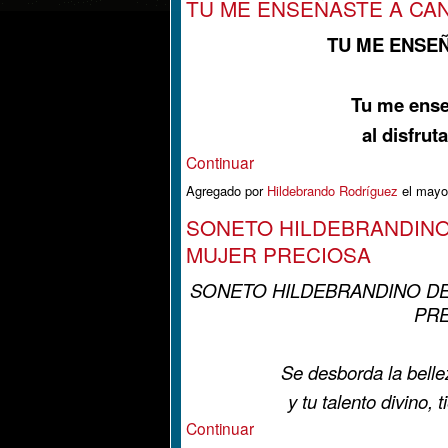
TU ME ENSEÑASTE A CA
TU ME ENSE
Tu me ense
al disfrut
Continuar
Agregado por
Hildebrando Rodríguez
el mayo
SONETO HILDEBRANDINO
MUJER PRECIOSA
SONETO HILDEBRANDINO DE
PR
Se desborda la belle
y tu talento divino,
Continuar