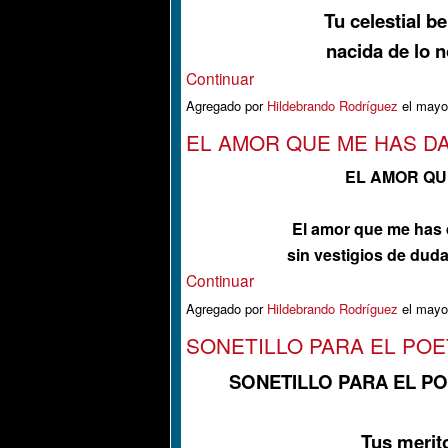
Tu celestial b
nacida de lo n
Continuar
Agregado por
Hildebrando Rodríguez
el mayo
EL AMOR QUE ME HAS D
EL AMOR QU
El amor que me has 
sin vestigios de dud
Continuar
Agregado por
Hildebrando Rodríguez
el mayo
SONETILLO PARA EL POE
SONETILLO PARA EL P
Tus merito