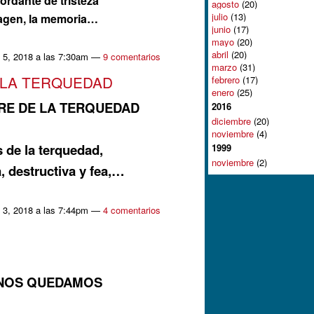
rdante de tristeza
agosto
(20)
julio
(13)
magen, la memoria…
junio
(17)
mayo
(20)
abril
(20)
 5, 2018 a las 7:30am —
9 comentarios
marzo
(31)
 LA TERQUEDAD
febrero
(17)
enero
(25)
BRE DE LA TERQUEDAD
2016
diciembre
(20)
noviembre
(4)
 de la terquedad,
1999
noviembre
(2)
, destructiva y fea,…
 3, 2018 a las 7:44pm —
4 comentarios
 NOS QUEDAMOS