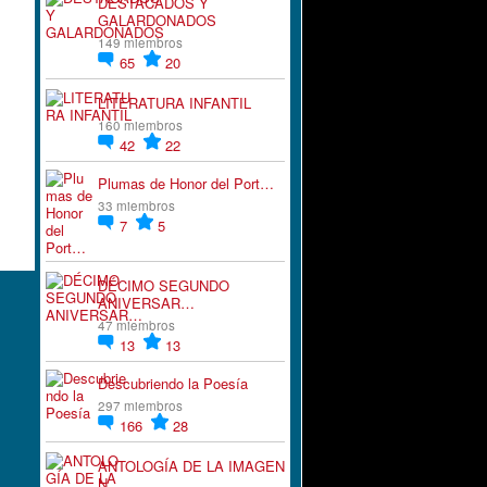
DESTACADOS Y
GALARDONADOS
149 miembros
65
20
LITERATURA INFANTIL
160 miembros
42
22
Plumas de Honor del Port…
33 miembros
7
5
DÉCIMO SEGUNDO
ANIVERSAR…
47 miembros
13
13
Descubriendo la Poesía
297 miembros
166
28
ANTOLOGÍA DE LA IMAGEN
N…