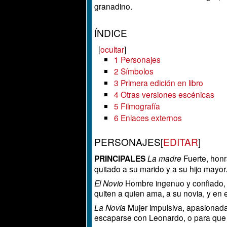
granadino.
ÍNDICE
[
ocultar
]
1
Personajes
2
Símbolos
3
Primera edición en libro
4
Otras versiones escénicas
5
Filmografía
6
Enlaces externos
PERSONAJES
[
EDITAR
]
PRINCIPALES
La madre
Fuerte, honr
quitado a su marido y a su hijo mayor
El Novio
Hombre ingenuo y confiado, 
quiten a quien ama, a su novia, y en
La Novia
Mujer impulsiva, apasionada 
escaparse con Leonardo, o para que 