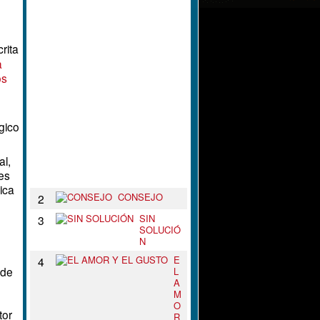
L
N
U
D
rita
O
a
D
E
os
T
U
S
B
gico
R
A
Z
al,
O
es
S
ica
CONSEJO
2
SIN
3
SOLUCIÓ
N
E
4
 de
L
A
M
O
tor
R