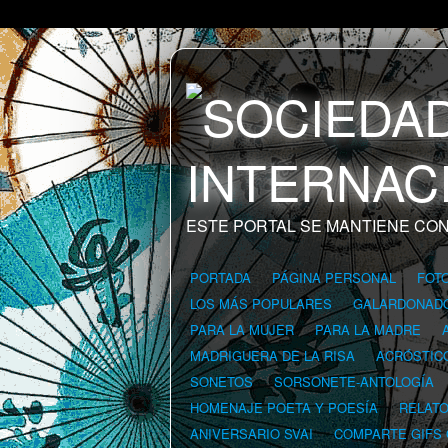
ESTE PORTAL SE MANTIENE CON
PORTADA
PÁGINA PERSONAL
FOT
LOS MÁS POPULARES
GALARDONAD
PARA LA MUJER
PARA LA MADRE
MADRIGUERA DE LA RISA
ACRÓSTIC
SONETOS
SORSONETE-ANTOLOGÍA
HOMENAJE POETA Y POESÍA
RELAT
ANIVERSARIO SVAI
COMPARTE GIFS