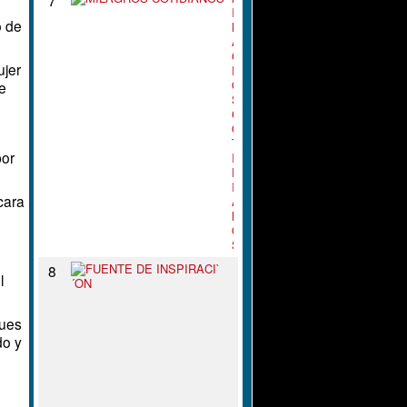
I
o de
L
A
G
jer
R
O
le
S
C
O
T
por
I
D
I
cara
A
N
O
S
F
8
l
U
E
N
nues
T
do y
E
D
E
I
N