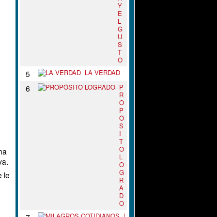
Y
E
L
G
U
S
T
O
LA VERDAD
5
P
6
R
O
P
Ó
S
I
T
O
ha
L
va.
O
G
 le
R
A
D
O
M
7