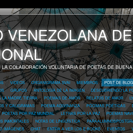
 LA COLABORACIÓN VOLUNTARIA DE POETAS DE BUENA
OS
VIDEOS
ORGANIGRAMA SVAI
MIEMBROS
POST DE BLO
OS
GRUPOS
ANTOLOGÍA DE LA IMAGEN
DESCUBRIENDO LA P
A LA MADRE TIERRA
POEMAS DE AMOR
RELATOS DE AMOR
L
OS Y CALIGRAMAS
POEMA-ADIVINANZA
PÓCIMAS POÉTICAS
POETAS POR PAZ MUNDIAL
LETRAS POR LA PAZ
POEMAS NAV
OS INMORTALES
NOTAS DE LINGÜÍSTICA
PARAALUMNOSPOSTGR
 O IMÁGENES
CHAT
ENTRA A VER LOS E-BOOKS
EVENTOS