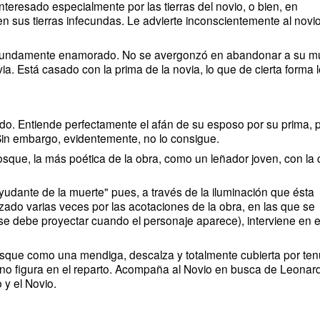
nteresado especialmente por las tierras del novio, o bien, en
n sus tierras infecundas. Le advierte inconscientemente al novi
fundamente enamorado. No se avergonzó en abandonar a su mu
ia. Está casado con la prima de la novia, lo que de cierta forma 
o. Entiende perfectamente el afán de su esposo por su prima, 
 Sin embargo, evidentemente, no lo consigue.
sque, la más poética de la obra, como un leñador joven, con la 
yudante de la muerte" pues, a través de la iluminación que ésta
izado varias veces por las acotaciones de la obra, en las que se
se debe proyectar cuando el personaje aparece), interviene en e
sque como una mendiga, descalza y totalmente cubierta por te
no figura en el reparto. Acompaña al Novio en busca de Leonar
 y el Novio.