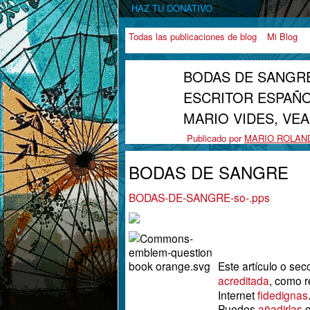
HAZ TU DONATIVO
Todas las publicaciones de blog
Mi Blog
BODAS DE SANGRE
ESCRITOR ESPAÑO
MARIO VIDES, VEA
Publicado por
MARIO ROLAN
BODAS DE SANGRE
BODAS-DE-SANGRE-so-.pps
Este artículo o sec
acreditada
, como r
Internet
fidedignas
Puedes
añadirlas
o