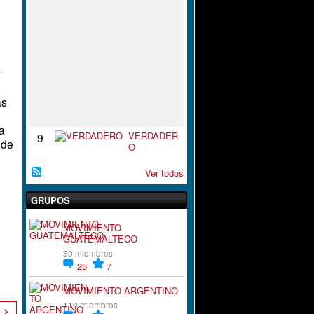
S
P
I
R
A
C
a
I
`
´
as
O
N
la
VERDADER
9
 de
O
Ver todos
GRUPOS
MOVIMIENTO
GUATEMALTECO
50 miembros
25
7
MOVIMIENTO ARGENTINO
119 miembros
n >