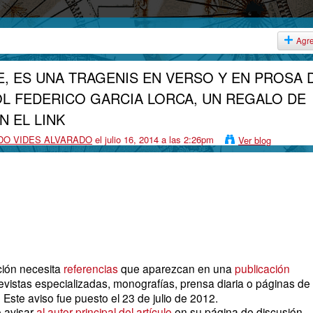
Agr
, ES UNA TRAGENIS EN VERSO Y EN PROSA 
L FEDERICO GARCIA LORCA, UN REGALO DE
N EL LINK
DO VIDES ALVARADO
el julio 16, 2014 a las 2:26pm
Ver blog
ción necesita
referencias
que aparezcan en una
publicación
evistas especializadas, monografías, prensa diaria o páginas de
. Este aviso fue puesto el 23 de julio de 2012.
 avisar
al autor principal del artículo
en su página de discusión