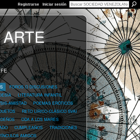
Registrarse
Iniciar sesión
 FE
GS
FOROS O DISCUSIONES
OESÍA
LITERATURA INFANTIL
YSIS-AMISTAD
POEMAS ERÓTICOS
DUETOS
RETO LÍRICO-CLÁSICO SVAI
IDEÑOS
ODA A LOS MARES
ADO
CUMPLEAÑOS
TRADICIONES
VÍNCULOS AMIGOS