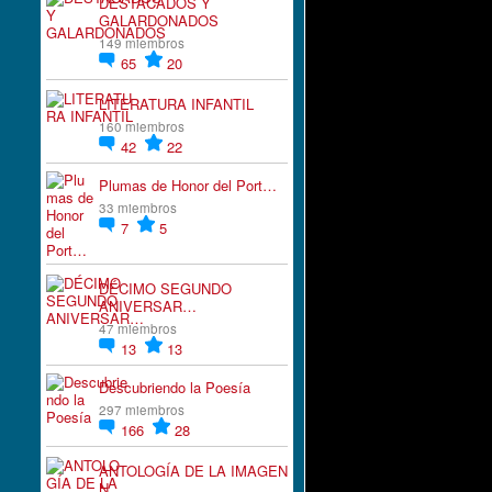
DESTACADOS Y
GALARDONADOS
149 miembros
65
20
LITERATURA INFANTIL
160 miembros
42
22
Plumas de Honor del Port…
33 miembros
7
5
DÉCIMO SEGUNDO
ANIVERSAR…
47 miembros
13
13
Descubriendo la Poesía
297 miembros
166
28
ANTOLOGÍA DE LA IMAGEN
N…