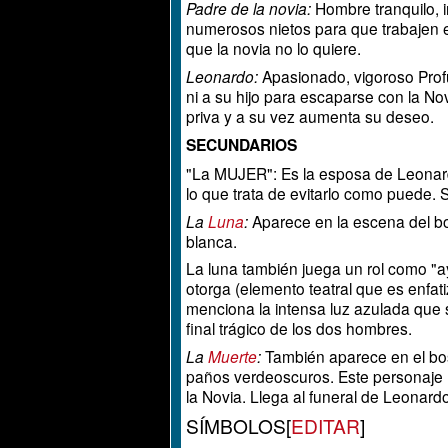
Padre de la novia:
Hombre tranquilo, i
numerosos nietos para que trabajen e
que la novia no lo quiere.
Leonardo:
Apasionado, vigoroso Pro
ni a su hijo para escaparse con la Nov
priva y a su vez aumenta su deseo.
SECUNDARIOS
"La MUJER": Es la esposa de Leonard
lo que trata de evitarlo como puede.
La
Luna
:
Aparece en la escena del bo
blanca.
La luna también juega un rol como "a
otorga (elemento teatral que es enfat
menciona la intensa luz azulada que 
final trágico de los dos hombres.
La
Muerte
:
También aparece en el bo
paños verdeoscuros. Este personaje 
la Novia. Llega al funeral de Leonardo
SÍMBOLOS
[
EDITAR
]