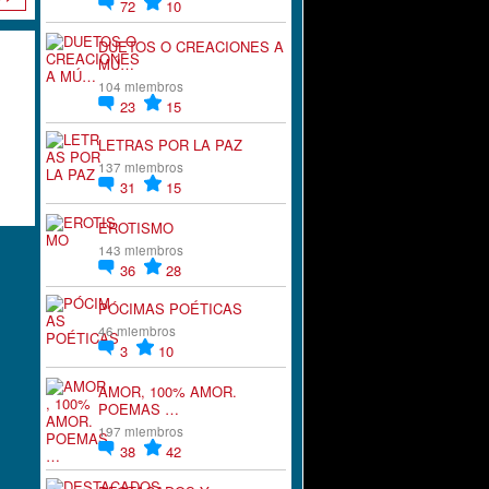
72
10
DUETOS O CREACIONES A
MÚ…
104 miembros
23
15
LETRAS POR LA PAZ
137 miembros
31
15
EROTISMO
143 miembros
36
28
PÓCIMAS POÉTICAS
46 miembros
3
10
AMOR, 100% AMOR.
POEMAS …
197 miembros
38
42