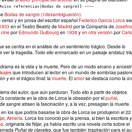
Aviso referencias|Bodas de sangre}} ~~~~
ase
Bodas de sangre (
1
desambiguación)
.
 verso y en prosa del escritor español
Federico García Lorca
esc
1933
en el Teatro Beatriz de
Madrid
por la Compañía de
Josefin
 cine
por
Edmundo Guibourg
en
1938
y
en otra versión
por
Carl
e se centra en el análisis de un sentimiento trágico. Desde lo
e ver la tragedia. Todo ello enmarcado en un paisaje andaluz trá
n drama es la vida y la muerte. Pero de un modo arcano y ancestr
isajes
que introducen al lector en un mundo de sombrías pasion
n y en el trágico final: la
muerte
. El
amor
se destaca como la ún
erra del autor, que aún perduran. Todo ello a partir de objetos
Es constante en la obra de Lorca la obsesión por el
puñal
,
de sangre
atraen la fascinación y, a la vez, presagian la muerte.
 en los que podría basarse la obra de Lorca se produjeron el 22
jar
,
Almería
. Lorca los conoció por la prensa, si bien la escritora y
os
, originaria de Níjar, ya había escrito una novela corta sobre el
llamada
Puñal de claveles
, que fue también inspiración para el au