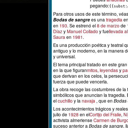
pegando:
{{subst:
Para otros usos de este término, vé
Bodas de sangre
es una
tragedia
en
en
193
. Se estrenó el
8 de marzo
de
Díaz
y
Manuel Collado
y fue
llevada al
Saura
en
1981
.
Es una producción poética y teatral qu
antiguo y lo moderno, en la manera d
y universal.
El tema principal tratado en este gra
en la que figuran
mitos
,
leyendas
y
pa
que derivan en los celos, la persecució
fuerza que puede vencerla.
La obra recoge las costumbres de la ti
simbólicos que anuncian la tragedia. 
el
cuchillo
y la
navaja
, que en
Bodas 
Los acontecimientos trágicos y reales
julio de
1928
en el
Cortijo del Fraile
,
Ní
activista almeriense
Carmen de Burg
suceso anterior a
Bodas de sangre
, 