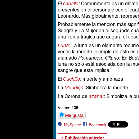
El
caballo
:
Comúnmente es un elemento a
presentes en el personaje con el cual 
Leonardo. Más globalmente, represen
Probablemente la mención más signif
Suegra y La Mujer en el segundo cuadr
una ironía trágica que augura el desen
Luna
:
La luna es un elemento recurren
veces la muerte, ejemplo de esto es 
afamado
Romancero Gitano
. En
Boda
luna no solo está asociada con la muer
sangre que esta implica.
El
Cuchillo
: muerte y amenaza
La
Mendiga
: Simboliza la muerte.
La Corona de
azahar
: Simboliza la p
Vistas:
135
Me gusta
MySpace
Facebook
< Publicación anterior