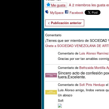
A 2 miembros les gusta e
Me gusta
MySpace
Facebook
< Publicación anterior
Comentario
¡Tienes que ser miembro de SOCIEDA
Únete a SOCIEDAD VENEZOLANA DE AR
Comentario de
Luis Alonso Ramírez
Gracias por ser tan amables conmigo
Comentario de
Bethzaida Montilla A
Sincero acto de confesión po
ADMINISTRAD
fuera.Excelente.
ORA
Comentario de
Sofi Piris Herdugo
el
Luis Alonso amigo, lindos versos qu
VICE-
DIRECTORA
Un abrazo
Sofi