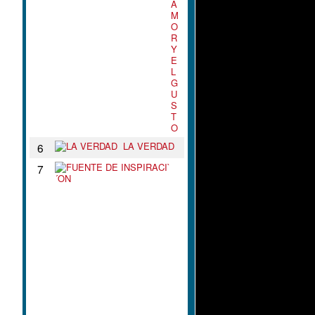
A
M
O
R
Y
E
L
G
U
S
T
O
LA VERDAD
6
F
7
U
E
N
T
E
D
E
I
N
S
P
I
R