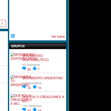
A
C
I
`
´
O
n >
N
Ver todos
GRUPOS
MOVIMIENTO
GUATEMALTECO
50 miembros
25
7
MOVIMIENTO ARGENTINO
119 miembros
72
10
DUETOS O CREACIONES A
MÚ…
104 miembros
23
15