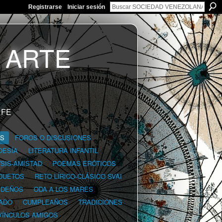
Registrarse
Iniciar sesión
 FE
GS
FOROS O DISCUSIONES
OESÍA
LITERATURA INFANTIL
YSIS-AMISTAD
POEMAS ERÓTICOS
DUETOS
RETO LÍRICO-CLÁSICO SVAI
IDEÑOS
ODA A LOS MARES
ADO
CUMPLEAÑOS
TRADICIONES
VÍNCULOS AMIGOS