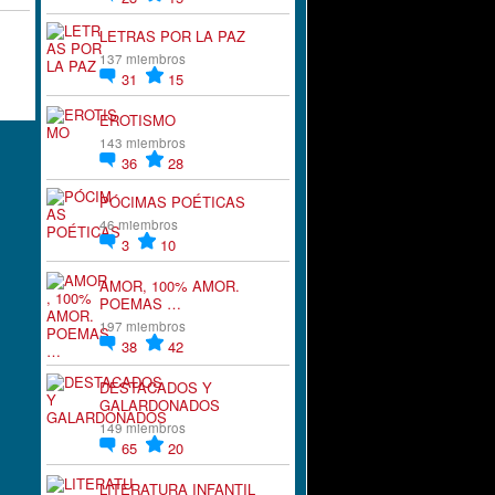
LETRAS POR LA PAZ
137 miembros
31
15
EROTISMO
143 miembros
36
28
PÓCIMAS POÉTICAS
46 miembros
3
10
AMOR, 100% AMOR.
POEMAS …
197 miembros
38
42
DESTACADOS Y
GALARDONADOS
149 miembros
65
20
LITERATURA INFANTIL