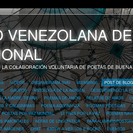
 LA COLABORACIÓN VOLUNTARIA DE POETAS DE BUENA
OS
VIDEOS
ORGANIGRAMA SVAI
MIEMBROS
POST DE BLO
OS
GRUPOS
ANTOLOGÍA DE LA IMAGEN
DESCUBRIENDO LA P
A LA MADRE TIERRA
POEMAS DE AMOR
RELATOS DE AMOR
L
OS Y CALIGRAMAS
POEMA-ADIVINANZA
PÓCIMAS POÉTICAS
POETAS POR PAZ MUNDIAL
LETRAS POR LA PAZ
POEMAS NAV
OS INMORTALES
NOTAS DE LINGÜÍSTICA
PARAALUMNOSPOSTGR
 O IMÁGENES
CHAT
ENTRA A VER LOS E-BOOKS
EVENTOS