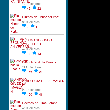
160 miembros
42
22
Plumas de Honor del Port…
33 miembros
7
5
DÉCIMO SEGUNDO
ANIVERSAR…
47 miembros
13
13
Descubriendo la Poesía
297 miembros
166
28
ANTOLOGÍA DE LA IMAGEN
N…
256 miembros
100
41
Poemas en Rima Jotabé
46 miembros