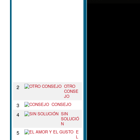
L
N
U
D
O
D
E
T
U
S
B
R
A
Z
O
S
OTRO
2
CONSE
JO
CONSEJO
3
SIN
4
SOLUCIÓ
N
E
5
L