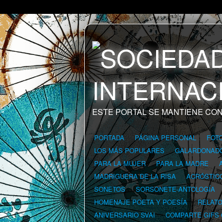
ESTE PORTAL SE MANTIENE CON
PORTADA
PÁGINA PERSONAL
FOT
LOS MÁS POPULARES
GALARDONAD
PARA LA MUJER
PARA LA MADRE
MADRIGUERA DE LA RISA
ACRÓSTIC
SONETOS
SORSONETE-ANTOLOGÍA
HOMENAJE POETA Y POESÍA
RELAT
ANIVERSARIO SVAI
COMPARTE GIFS