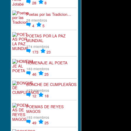
28
8
Poetas por las Tradicion…
28 miembros
4
5
POETAS POR LA PAZ
MUNDIAL
274 miembros
173
23
HOMENAJE AL POETA
183 miembros
46
25
BONCHE DE CUMPLEAÑOS
107 miembros
12
18
POEMAS DE REYES
MAGOS
193 miembros
49
25