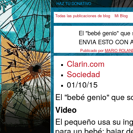
HAZ TU DONATIVO
Todas las publicaciones de blog
Mi Blog
El "bebé genio" qu
ENVIA ESTO CON 
Publicado por
MARIO ROLAN
Clarin.com
Sociedad
01/10/15
El "bebé genio" que s
Video
El pequeño usa su ing
para un bebé: bajar d