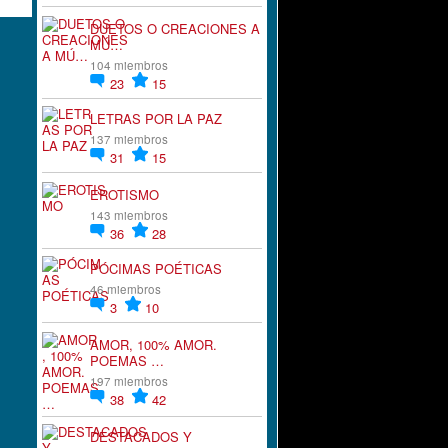
DUETOS O CREACIONES A
MÚ…
104 miembros
23
15
LETRAS POR LA PAZ
137 miembros
31
15
EROTISMO
143 miembros
36
28
PÓCIMAS POÉTICAS
46 miembros
3
10
AMOR, 100% AMOR.
POEMAS …
197 miembros
38
42
DESTACADOS Y