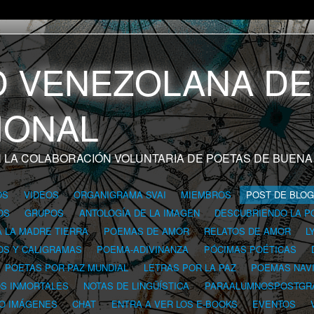
 LA COLABORACIÓN VOLUNTARIA DE POETAS DE BUENA
OS
VIDEOS
ORGANIGRAMA SVAI
MIEMBROS
POST DE BLO
OS
GRUPOS
ANTOLOGÍA DE LA IMAGEN
DESCUBRIENDO LA P
A LA MADRE TIERRA
POEMAS DE AMOR
RELATOS DE AMOR
L
OS Y CALIGRAMAS
POEMA-ADIVINANZA
PÓCIMAS POÉTICAS
POETAS POR PAZ MUNDIAL
LETRAS POR LA PAZ
POEMAS NAV
OS INMORTALES
NOTAS DE LINGÜÍSTICA
PARAALUMNOSPOSTGR
 O IMÁGENES
CHAT
ENTRA A VER LOS E-BOOKS
EVENTOS