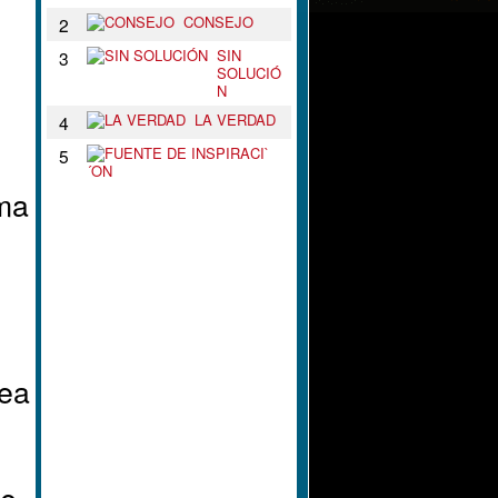
CONSEJO
2
SIN
3
SOLUCIÓ
N
LA VERDAD
4
F
5
U
E
ama
N
T
E
D
E
I
N
S
P
I
nea
R
A
C
I
`
´
ue
O