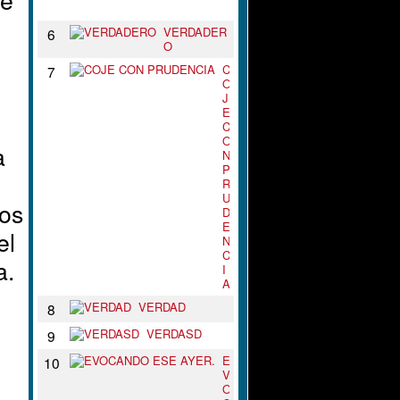
N
VERDADER
6
O
C
7
O
J
E
C
O
a
N
P
R
U
ios
D
E
el
N
C
a.
I
A
VERDAD
8
VERDASD
9
E
10
V
O