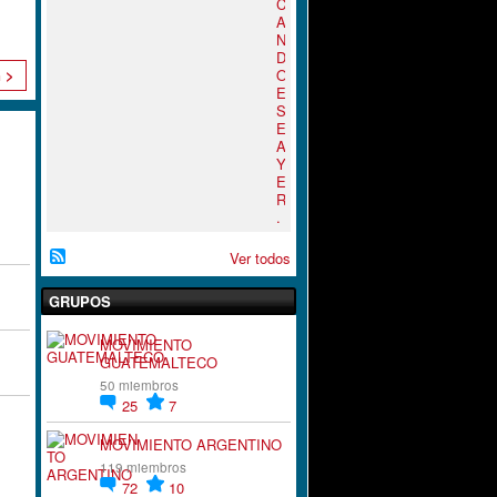
C
A
N
D
O
n >
E
S
E
A
Y
E
R
.
Ver todos
GRUPOS
MOVIMIENTO
GUATEMALTECO
50 miembros
25
7
MOVIMIENTO ARGENTINO
119 miembros
72
10