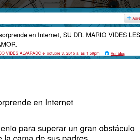
Agr
e sorprende en Internet, SU DR. MARIO VIDES LE
AMOR.
DO VIDES ALVARADO
el octubre 3, 2015 a las 1:59pm
Ver blog
orprende en Internet
enio para superar un gran obstáculo
e la cama de sus padres.