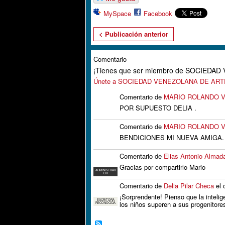
MySpace
Facebook
< Publicación anterior
Comentario
¡Tienes que ser miembro de SOCIEDA
Únete a SOCIEDAD VENEZOLANA DE AR
Comentario de
MARIO ROLANDO V
POR SUPUESTO DELIA .
Comentario de
MARIO ROLANDO V
BENDICIONES MI NUEVA AMIGA.
Comentario de
Elias Antonio Almad
Gracias por compartirlo Mario
ADMINISTRAD
OR
Comentario de
Delia Pilar Checa
el 
¡Sorprendente! Pienso que la intel
ESCRITORA
los niños superen a sus progenitore
RECONOCIDA