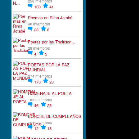
256 miembros
100
41
Poemas en Rima Jotabé
46 miembros
28
8
Poetas por las Tradicion…
28 miembros
4
5
POETAS POR LA PAZ
MUNDIAL
274 miembros
173
23
HOMENAJE AL POETA
183 miembros
46
25
BONCHE DE CUMPLEAÑOS
107 miembros
12
18