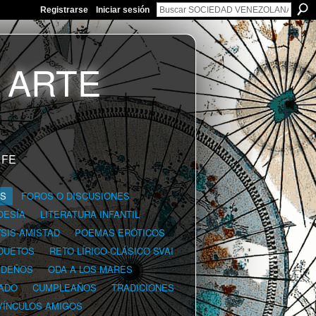
Registrarse
Iniciar sesión
 FE
GS
FOROS O DISCUSIONES
OESÍA
LITERATURA INFANTIL
YSIS-AMISTAD
POEMAS ERÓTICOS
DUETOS
RETO LÍRICO-CLÁSICO SVAI
IDEÑOS
ODA A LOS MARES
ADO
CUMPLEAÑOS
TRADICIONES
VÍNCULOS AMIGOS