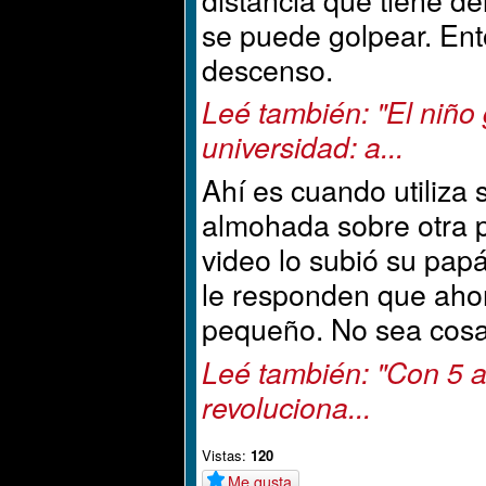
se puede golpear. Ent
descenso.
Leé también: "El niño
universidad: a...
Ahí es cuando utiliza 
almohada sobre otra p
video lo subió su papá
le responden que ahora
pequeño. No sea cosa 
Leé también: "Con 5 
revoluciona...
Vistas:
120
Me gusta