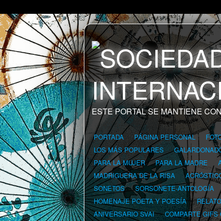
ESTE PORTAL SE MANTIENE CON
PORTADA
PÁGINA PERSONAL
FOT
LOS MÁS POPULARES
GALARDONAD
PARA LA MUJER
PARA LA MADRE
MADRIGUERA DE LA RISA
ACRÓSTIC
SONETOS
SORSONETE-ANTOLOGÍA
HOMENAJE POETA Y POESÍA
RELAT
ANIVERSARIO SVAI
COMPARTE GIFS