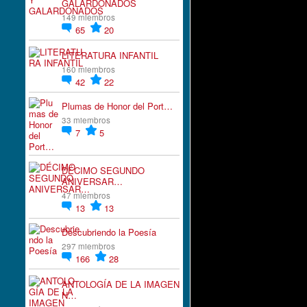
GALARDONADOS
149 miembros
65
20
LITERATURA INFANTIL
160 miembros
42
22
Plumas de Honor del Port…
33 miembros
7
5
DÉCIMO SEGUNDO
ANIVERSAR…
47 miembros
13
13
Descubriendo la Poesía
297 miembros
166
28
ANTOLOGÍA DE LA IMAGEN
N…