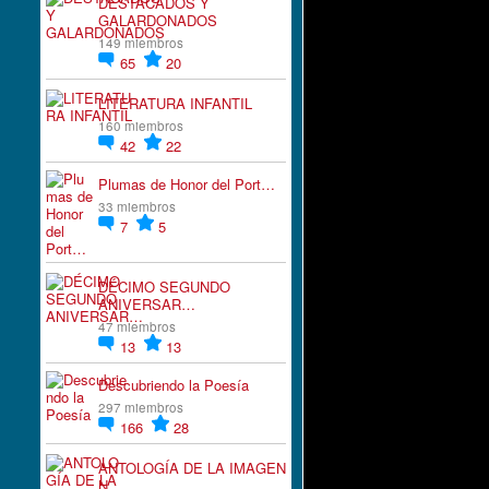
DESTACADOS Y
GALARDONADOS
149 miembros
65
20
LITERATURA INFANTIL
160 miembros
42
22
Plumas de Honor del Port…
33 miembros
7
5
DÉCIMO SEGUNDO
ANIVERSAR…
47 miembros
13
13
Descubriendo la Poesía
297 miembros
166
28
ANTOLOGÍA DE LA IMAGEN
N…