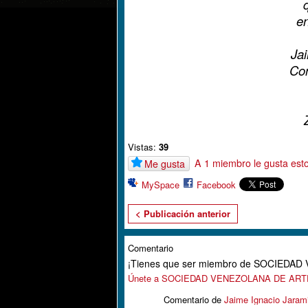
en
Jai
Con
Vistas:
39
A 1 miembro le gusta est
Me gusta
MySpace
Facebook
< Publicación anterior
Comentario
¡Tienes que ser miembro de SOCIEDA
Únete a SOCIEDAD VENEZOLANA DE AR
Comentario de
Jaime Ignacio Jarami