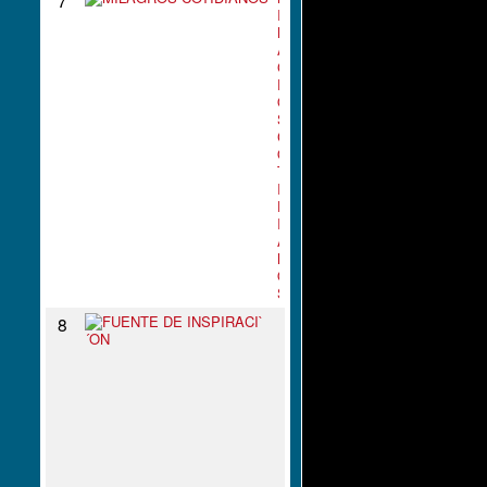
I
L
A
G
R
O
S
C
O
T
I
D
I
A
N
O
S
F
8
U
E
N
T
E
D
E
I
N