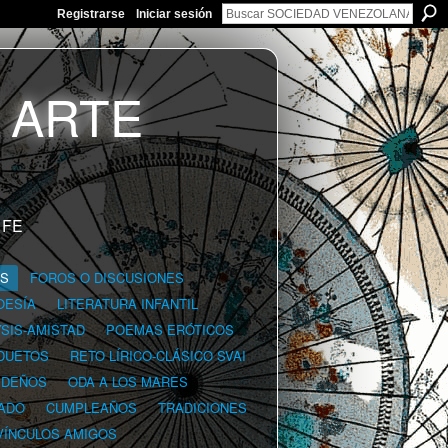
Registrarse
Iniciar sesión
 FE
GS
FOROS O DISCUSIONES
OESÍA
LITERATURA INFANTIL
YSIS-AMISTAD
POEMAS ERÓTICOS
DUETOS
RETO LÍRICO-CLÁSICO SVAI
IDEÑOS
ODA A LOS MARES
ADO
CUMPLEAÑOS
TRADICIONES
VÍNCULOS AMIGOS