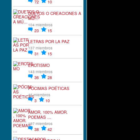
72
10
DUETOS O CREACIONES A
MÚ…
104 miembros
23
15
LETRAS POR LA PAZ
137 miembros
31
15
EROTISMO
143 miembros
36
28
PÓCIMAS POÉTICAS
46 miembros
3
10
AMOR, 100% AMOR.
POEMAS …
197 miembros
38
42