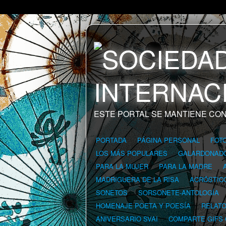
ESTE PORTAL SE MANTIENE CON
PORTADA
PÁGINA PERSONAL
FOT
LOS MÁS POPULARES
GALARDONAD
PARA LA MUJER
PARA LA MADRE
MADRIGUERA DE LA RISA
ACRÓSTIC
SONETOS
SORSONETE-ANTOLOGÍA
HOMENAJE POETA Y POESÍA
RELAT
ANIVERSARIO SVAI
COMPARTE GIFS