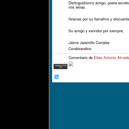
Distinguidísimo amigo, poeta excel
mis letras.
Gracias por su llamativo y elocuent
Su amigo y servidor por siempre,
Jaime Jaramillo Corrales
Condorandino
Comentario de
Elias Antonio Almad
ADMINISTRAD
OR