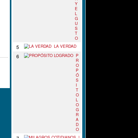
Y
E
L
G
U
S
T
O
LA VERDAD
5
P
6
R
O
P
Ó
S
I
T
O
L
O
G
R
A
D
O
M
7