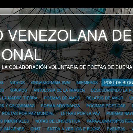
 LA COLABORACIÓN VOLUNTARIA DE POETAS DE BUENA
OS
VIDEOS
ORGANIGRAMA SVAI
MIEMBROS
POST DE BLO
OS
GRUPOS
ANTOLOGÍA DE LA IMAGEN
DESCUBRIENDO LA P
A LA MADRE TIERRA
POEMAS DE AMOR
RELATOS DE AMOR
L
OS Y CALIGRAMAS
POEMA-ADIVINANZA
PÓCIMAS POÉTICAS
POETAS POR PAZ MUNDIAL
LETRAS POR LA PAZ
POEMAS NAV
OS INMORTALES
NOTAS DE LINGÜÍSTICA
PARAALUMNOSPOSTGR
 O IMÁGENES
CHAT
ENTRA A VER LOS E-BOOKS
EVENTOS