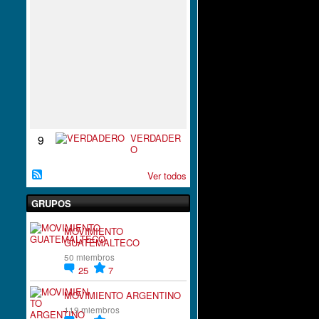
S
P
I
R
A
C
I
`
´
O
N
VERDADER
9
O
Ver todos
GRUPOS
MOVIMIENTO
GUATEMALTECO
50 miembros
25
7
MOVIMIENTO ARGENTINO
119 miembros