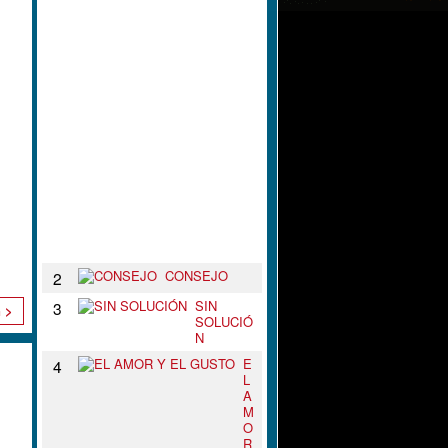
L
N
U
D
O
D
E
T
U
S
B
R
A
Z
O
S
CONSEJO
2
SIN
3
n >
SOLUCIÓ
N
E
4
L
A
M
O
R