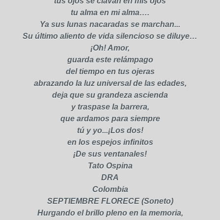
tus ojos se clavan en mis ojos
tu alma en mi alma….
Ya sus lunas nacaradas se marchan...
Su último aliento de vida silencioso se diluye…
¡Oh! Amor,
guarda este relámpago
del tiempo en tus ojeras
abrazando la luz universal de las edades,
deja que su grandeza ascienda
y traspase la barrera,
que ardamos para siempre
tú y yo...¡Los dos!
en los espejos infinitos
¡De sus ventanales!
Tato Ospina
DRA​
Colombia
SEPTIEMBRE FLORECE (Soneto)
Hurgando el brillo pleno en la memoria,