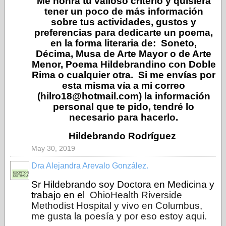
Me honra tu valioso criterio y quisiera
tener un poco de más información
sobre tus actividades, gustos y
preferencias para dedicarte un poema,
en la forma literaria de: Soneto,
Décima, Musa de Arte Mayor o de Arte
Menor, Poema Hildebrandino con Doble
Rima o cualquier otra. Si me envías por
esta misma
vía
a mi correo
(hilro18@hotmail.com) la información
personal que te pido, tendré lo
necesario para hacerlo.
Hildebrando Rodríguez
May 30, 2019
Dra Alejandra Arevalo González.
ESCRITORA
DISTINGUIDA
Sr Hildebrando soy Doctora en Medicina y
trabajo en el
OhioHealth Riverside
Methodist Hospital y vivo en Columbus,
me gusta la poesía y por eso estoy aqui.