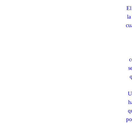
El
la
cu
c
s
q
U
h
q
po