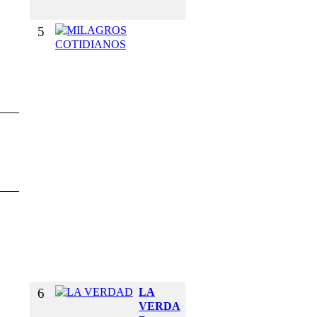
O
5
M
I
L
A
G
R
O
S
C
O
T
I
D
I
A
N
O
S
6
LA
VERDA