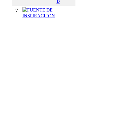
D
7
F
U
E
N
T
E
D
E
I
N
S
P
I
R
A
C
I
`
´
O
N