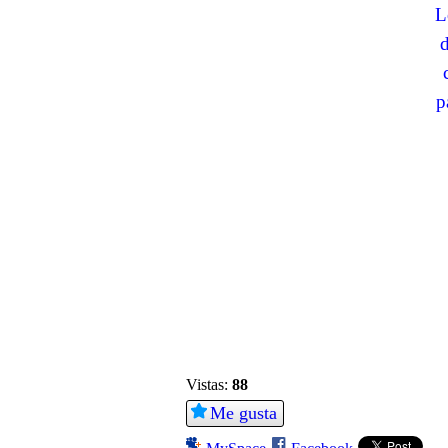
L
d
p
Vistas:
88
Me gusta