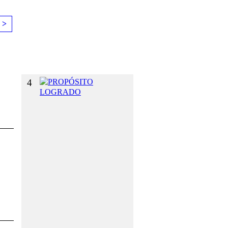
E
L
 >
G
U
S
T
O
4
P
R
O
P
Ó
S
I
T
O
L
O
G
R
A
D