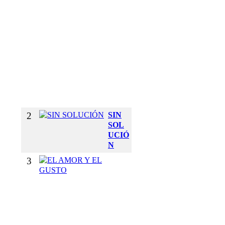
E
T
U
S
B
R
A
Z
O
S
2
SIN
SOL
UCIÓ
N
3
E
L
A
M
O
R
Y