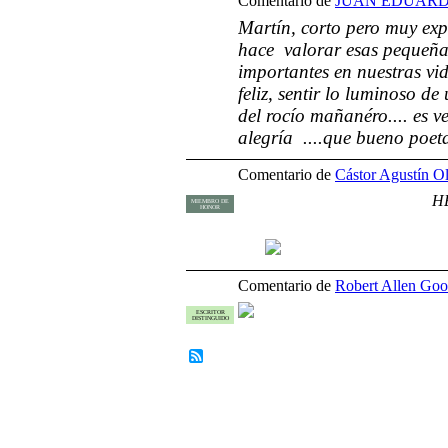
Comentario de
JUAN EDUARD
Martín, corto pero muy expr
hace valorar esas pequeñ
importantes en nuestras vid
feliz, sentir lo luminoso d
del rocío mañanéro.... es v
alegría ....que bueno poeta 
Comentario de
Cástor Agustín Ol
H
MIEMBRO DE
HONOR
Comentario de
Robert Allen Goo
ESCRITOR
DISTINGUIDO