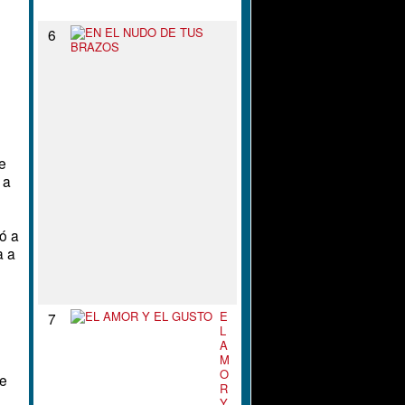
N
E
6
N
E
L
N
U
D
O
D
te
E
T
 a
U
S
B
ió a
R
A
a a
Z
O
S
E
7
L
A
M
O
me
R
Y