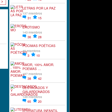
n >
LETRAS POR LA PAZ
137 miembros
31
15
EROTISMO
143 miembros
36
28
PÓCIMAS POÉTICAS
46 miembros
3
10
AMOR, 100% AMOR.
POEMAS …
197 miembros
38
42
DESTACADOS Y
GALARDONADOS
149 miembros
65
20
LITERATURA INFANTIL