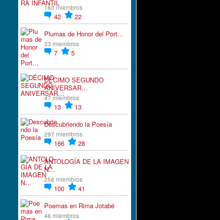
160 miembros
42
22
Plumas de Honor del Port…
33 miembros
7
5
DÉCIMO SEGUNDO
ANIVERSAR…
47 miembros
13
13
Descubriendo la Poesía
297 miembros
166
28
ANTOLOGÍA DE LA IMAGEN
N…
256 miembros
100
41
Poemas en Rima Jotabé
46 miembros