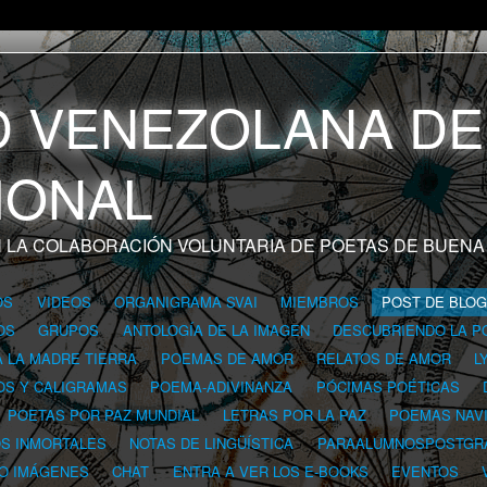
 LA COLABORACIÓN VOLUNTARIA DE POETAS DE BUENA
OS
VIDEOS
ORGANIGRAMA SVAI
MIEMBROS
POST DE BLO
OS
GRUPOS
ANTOLOGÍA DE LA IMAGEN
DESCUBRIENDO LA P
A LA MADRE TIERRA
POEMAS DE AMOR
RELATOS DE AMOR
L
OS Y CALIGRAMAS
POEMA-ADIVINANZA
PÓCIMAS POÉTICAS
POETAS POR PAZ MUNDIAL
LETRAS POR LA PAZ
POEMAS NAV
OS INMORTALES
NOTAS DE LINGÜÍSTICA
PARAALUMNOSPOSTGR
 O IMÁGENES
CHAT
ENTRA A VER LOS E-BOOKS
EVENTOS