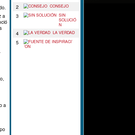
CONSEJO
2
do.
SIN
3
z a
SOLUCIÓ
oció
N
s
LA VERDAD
4
F
5
U
E
-
N
T
E
D
E
o,
I
N
S
P
I
R
o a
A
C
I
`
´
mpo
O