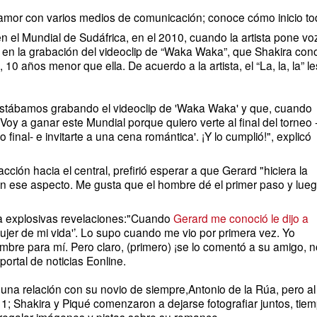
 amor con varios medios de comunicación; conoce cómo inicio to
en el
Mundial de Sudáfrica
, en el 2010, cuando la artista pone vo
 en la grabación del videoclip de “Waka Waka”, que Shakira con
, 10 años menor que ella. De acuerdo a la artista, el “La, la, la” le
stábamos grabando el videoclip de 'Waka Waka' y que, cuando
Voy a ganar este Mundial porque quiero verte al final del torneo 
o final- e invitarte a una cena romántica'. ¡Y lo cumplió!", explicó
cción hacia el central, prefirió esperar a que Gerard "hiciera la
en ese aspecto. Me gusta que el hombre dé el primer paso y lueg
ra explosivas revelaciones:"Cuando
Gerard me conoció le dijo a
mujer de mi vida'’. Lo supo cuando me vio por primera vez. Yo
mbre para mí. Pero claro, (primero) ¡se lo comentó a su amigo, n
 portal de noticias
Eonline
.
na relación con su novio de siempre,
Antonio de la Rúa
, pero al
1; Shakira y Piqué comenzaron a dejarse fotografiar juntos, tie
regalar imágenes y pistas sobre su romance.