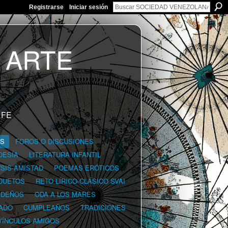
Registrarse
Iniciar sesión
 FE
GS
FOROS O DISCUSIONES
OESÍA
LITERATURA INFANTIL
YSIS-AMISTAD
POEMAS ERÓTICOS
DUETOS
RETO LÍRICO-CLÁSICO SVAI
IDEÑOS
ODA A LOS MARES
ADO
CUMPLEAÑOS
TRADICIONES
VÍNCULOS AMIGOS