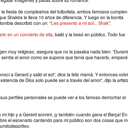
n la fiesta de cumpleaños del futbolista, ambos famosos cumplen
ue Shakira le lleva 10 años de diferencia. Y luego en la bonita
olombia describió con un: ‘‘
Les presento a mi sol... Shak
’’.
rio en un concierto de ella
, bailó y la besó en público. Todo fue
origen muy religioso, asegura que no la pasaba nada bien: “Duran
o sentía el amor como se supone que tenía que hacerlo, empecé
ocí a Gerard y salió el sol”, dice la feliz mamá. Y entonces volv
xistencia de Dios solo puede ser a través del amor”, dijo la artist
, sus perfiles personales se puede ver a los famoso derrochar el
mi hijo y a Gerard sonreír, ¡y también cuando gana el Barça! En
sobre el escenario cantando para mi público son dos cosas que 
ndodeportivo
.