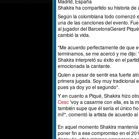
Madrid, España
Shakira
ha compartido su historia de
Según la colombiana todo comenzó 
una de las canciones del evento. Fue
al
jugador del Barcelona
Gerard Piqué
cambió la vida.
"Me acuerdo perfectamente de que e
terminamos, se me acercó y me dijo: '
Shakira interpretó su éxito en el partid
emocionada la cantante.
Quien a pesar de sentir esa fuerte atra
primera jugada. Soy muy tradicional 
pues ya doy yo el segundo".
Y en cuanto a Piqué, Shakira hizo ot
Cesc
'voy a casarme con ella, es la 
también supe que él sería el único ho
mí!", comentó la artista de acuerdo al
En aquel momento Shakira mantenía u
poner fin a ese compromiso en el 201
después, ellos mismos empezaron a 