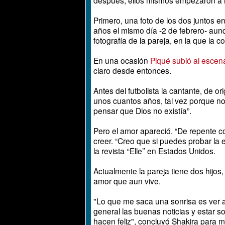
Primero, una foto de los dos juntos e
años el mismo día -2 de febrero- aunq
fotografía de la pareja, en la que la c
En una ocasión
Piqué subió al escena
claro desde entonces.
Antes del futbolista la cantante, de 
unos cuantos años, tal vez porque n
pensar que Dios no existía”.
Pero el amor apareció. “De repente con
creer. “Creo que si puedes probar la e
la revista
‘‘Elle’’
en Estados Unidos.
Actualmente la pareja tiene dos hijos
amor que aun vive.
"Lo que me saca una sonrisa es ver a 
general las buenas noticias y estar 
hacen feliz", concluyó Shakira para
mu