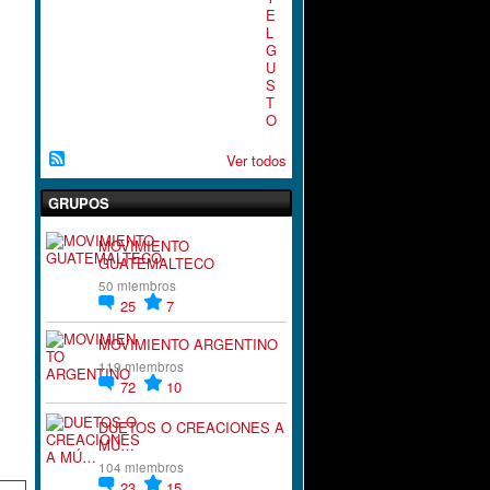
E
L
G
U
S
T
O
Ver todos
GRUPOS
MOVIMIENTO
GUATEMALTECO
50 miembros
25
7
MOVIMIENTO ARGENTINO
119 miembros
72
10
DUETOS O CREACIONES A
MÚ…
104 miembros
23
15