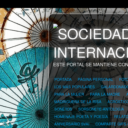
ESTE PORTAL SE MANTIENE CON
PORTADA
PÁGINA PERSONAL
FOT
LOS MÁS POPULARES
GALARDONAD
PARA LA MUJER
PARA LA MADRE
MADRIGUERA DE LA RISA
ACRÓSTIC
SONETOS
SORSONETE-ANTOLOGÍA
HOMENAJE POETA Y POESÍA
RELAT
ANIVERSARIO SVAI
COMPARTE GIFS