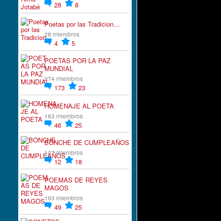
28
8
Poetas por las Tradicion…
28 miembros
4
5
POETAS POR LA PAZ
MUNDIAL
274 miembros
173
23
HOMENAJE AL POETA
183 miembros
46
25
BONCHE DE CUMPLEAÑOS
107 miembros
12
18
POEMAS DE REYES
MAGOS
193 miembros
49
25