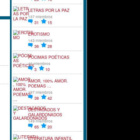
LETRAS POR LA PAZ
137 miembros
31
15
EROTISMO
143 miembros
36
28
PÓCIMAS POÉTICAS
46 miembros
3
10
AMOR, 100% AMOR.
POEMAS …
197 miembros
38
42
DESTACADOS Y
GALARDONADOS
149 miembros
65
20
LITERATURA INFANTIL