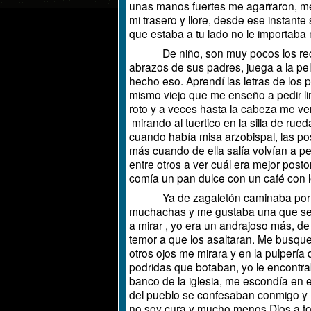
unas manos fuertes me agarraron, me
mi trasero y llore, desde ese instante 
que estaba a tu lado no le importaba
De niño, son muy pocos los recuerd
abrazos de sus padres, juega a la pe
hecho eso. Aprendí las letras de los 
mismo viejo que me enseño a pedir lim
roto y a veces hasta la cabeza me ve
mirando al tuertico en la silla de rued
cuando había misa arzobispal, las pos
más cuando de ella salía volvían a 
entre otros a ver cuál era mejor post
comía un pan dulce con un café con le
Ya de zagaletón caminaba por las ca
muchachas y me gustaba una que se l
a mirar , yo era un andrajoso más, 
temor a que los asaltaran. Me busqu
otros ojos me mirara y en la pulpería
podridas que botaban, yo le encontr
banco de la iglesia, me escondía en e
del pueblo se confesaban conmigo y 
no soy cura y mucho menos Dios a todi