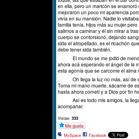
en ella, pero un maricón se enamoró 
mejoraron un poco mi apariencia por
vivía en su mansión. Nadie lo visitab
familia tenía, hijos más su mujer per
salimos a caminar y él sin mirar a tra
cuerpo se contorsionó, dejando sangre t
sida el atropellado, es el ricachón qu
debe tener sida también.
El mundo se me jodió de mendigo 
ahora acá esperando el ángel de la mu
esta agonía que se carcome el alma m
Oh llega la luz no más, así de esta
Toma mi mano muerte, sácame de esta
hasta ahora cometí y a Dios por fin 
Así es todo mis amigos, la llegada
acompañar.
Vistas:
333
Me gusta
MySpace
Facebook