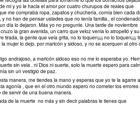
de mi y yo le hacia el amor por cuatro churupos de reales que
que me compraba ropa, zapatos y chuchería, comía bien cada dí
a, y no han de pensar ustedes que no tenía familia., el condenad
o un día lo dejaron. Más yo no pregunte. Una tarde de noviembre
s cruzo la gran avenida, un carro que veloz venia lo atropelló y su
irada, la gente que veía grita, no lo toquen¡¡¡¡ no lo toquen¡¡¡¡ t
e la mujer lo dejo, por maricón y sidoso, y no se acerquen al otro
andrajoso, a maricón sidoso eso no me lo esperaba yo. He
erte sin vela , ni Dios ni suerte, solo la muerte espero para cal
ía sin un vestigio de paz.
 manera, me tiendes la mano y esperas que yo te la agarre a 
 agonía , que en el otro mundo espero no cometer los errores
he de servir de una buena manera.
 de la muerte no más y sin decir palabras le tienes que