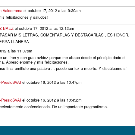
ch Valderrama
el octubre 17, 2012 a las 9:30am
is felicitaciones y saludos!
Z BAEZ
el octubre 17, 2012 a las 12:12am
PASAR MIS LETRAS, COMENTARLAS Y DESTACARLAS , ES HONOR.
ERRA LLANERA
2012 a las 11:37pm
e un tirón y con gran avidez porque me atrapó desde el principio dado el
ma. Abreso enorme y mis felicitaciones.
ase final omitiste una palabra ... puede ser luz o muerte. Y discúlpame si
i-PresidSVAI
el octubre 16, 2012 a las 10:47pm
i-PresidSVAI
el octubre 16, 2012 a las 10:45pm
xcelentemente confeccionada. De un impactante pragmatismo.