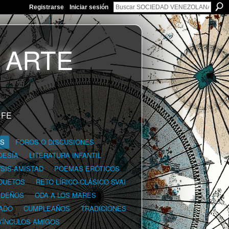
Registrarse
Iniciar sesión
 FE
GS
FOROS O DISCUSIONES
OESÍA
LITERATURA INFANTIL
YSIS-AMISTAD
POEMAS ERÓTICOS
DUETOS
RETO LÍRICO-CLÁSICO SVAI
IDEÑOS
ODA A LOS MARES
ADO
CUMPLEAÑOS
TRADICIONES
VÍNCULOS AMIGOS