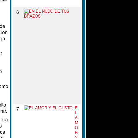
N
E
6
N
E
 de
L
N
eron
U
ega
D
O
D
r
E
T
U
S
e
B
R
A
como
Z
O
e
S
ito
E
7
rar.
L
A
ella
M
o
O
nca
R
Y
an