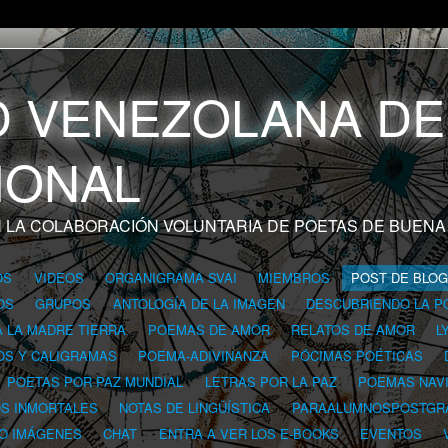
 LA COLABORACIÓN VOLUNTARIA DE POETAS DE BUENA
OS
VIDEOS
ORGANIGRAMA SVAI
MIEMBROS
POST DE BLO
OS
GRUPOS
ANTOLOGÍA DE LA IMAGEN
DESCUBRIENDO LA P
A LA MADRE TIERRA
POEMAS DE AMOR
RELATOS DE AMOR
L
OS Y CALIGRAMAS
POEMA-ADIVINANZA
PÓCIMAS POÉTICAS
POETAS POR PAZ MUNDIAL
LETRAS POR LA PAZ
POEMAS NAV
OS INMORTALES
NOTAS DE LINGÜÍSTICA
PARAALUMNOSPOSTGR
 O IMÁGENES
CHAT
ENTRA A VER LOS E-BOOKS
EVENTOS