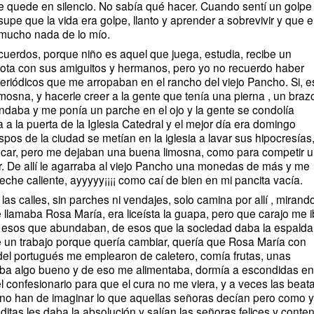
 quede en silencio. No sabía qué hacer. Cuando sentí un golpe
supe que la vida era golpe, llanto y aprender a sobrevivir y que e
 mucho nada de lo mío.
os, porque niño es aquel que juega, estudia, recibe un
lota con sus amiguitos y hermanos, pero yo no recuerdo haber
periódicos que me arropaban en el rancho del viejo Pancho. Si, e
osna, y hacerle creer a la gente que tenía una pierna , un braz
ndaba y me ponía un parche en el ojo y la gente se condolía
a a la puerta de la Iglesia Catedral y el mejor día era domingo
pos de la ciudad se metían en la iglesia a lavar sus hipocresías
pecar, pero me dejaban una buena limosna, como para competir 
or. De allí le agarraba al viejo Pancho una monedas de más y me
che caliente, ayyyyy¡¡¡¡ como caí de bien en mi pancita vacía.
lles, sin parches ni vendajes, solo camina por allí , mirando
lamaba Rosa María, era liceísta la guapa, pero que carajo me 
de esos que abundaban, de esos que la sociedad daba la espalda
e un trabajo porque quería cambiar, quería que Rosa María con
 del portugués me emplearon de caletero, comía frutas, unas
aba algo bueno y de eso me alimentaba, dormía a escondidas en
l confesionario para que el cura no me viera, y a veces las beat
no han de imaginar lo que aquellas señoras decían pero como 
tas les daba la absolución y salían las señoras felices y conte