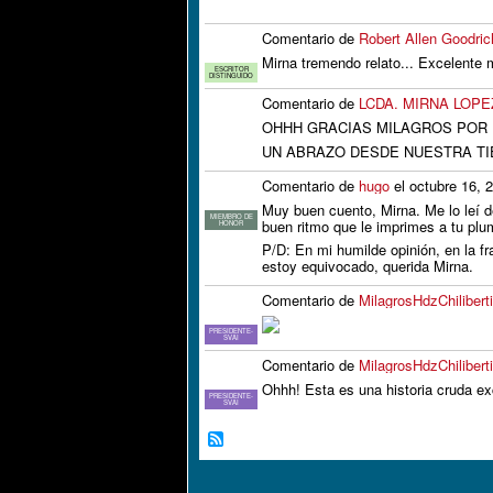
Comentario de
Robert Allen Goodri
Mirna tremendo relato... Excelente m
ESCRITOR
DISTINGUIDO
Comentario de
LCDA. MIRNA LOPE
OHHH GRACIAS MILAGROS POR 
UN ABRAZO DESDE NUESTRA TI
Comentario de
hugo
el octubre 16, 
Muy buen cuento, Mirna. Me lo leí d
MIEMBRO DE
buen ritmo que le imprimes a tu plu
HONOR
P/D: En mi humilde opinión, en la fr
estoy equivocado, querida Mirna.
Comentario de
MilagrosHdzChilibert
PRESIDENTE-
SVAI
Comentario de
MilagrosHdzChilibert
Ohhh! Esta es una historia cruda e
PRESIDENTE-
SVAI