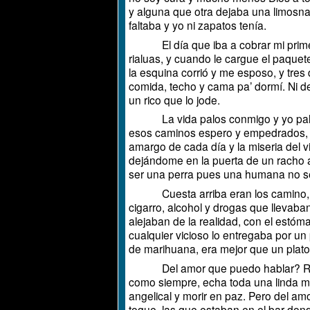
y alguna que otra dejaba una limosna p
faltaba y yo ni zapatos tenía.
El día que iba a cobrar mi primera
rialuas, y cuando le cargue el paquete
la esquina corrió y me esposo, y tres
comida, techo y cama pa’ dormí. Ni de
un rico que lo jode.
La vida palos conmigo y yo palos co
esos caminos espero y empedrados, la
amargo de cada día y la miseria del vi
dejándome en la puerta de un racho 
ser una perra pues una humana no ser
Cuesta arriba eran los camino, pe
cigarro, alcohol y drogas que llevaba
alejaban de la realidad, con el estó
cualquier vicioso lo entregaba por u
de marihuana, era mejor que un plato 
Del amor que puedo hablar? Rosa Ma
como siempre, echa toda una linda mu
angelical y morir en paz. Pero del amo
toque, las que estaban en el bar don