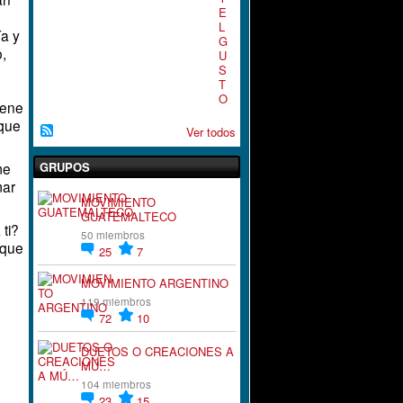
E
L
a y
G
o,
U
S
T
O
iene
 que
Ver todos
GRUPOS
me
mar
MOVIMIENTO
GUATEMALTECO
ti?
50 miembros
 que
25
7
MOVIMIENTO ARGENTINO
119 miembros
72
10
DUETOS O CREACIONES A
MÚ…
104 miembros
23
15