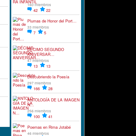
160 miembros
42
22
Plumas de Honor del Port…
33 miembros
7
5
DÉCIMO SEGUNDO
ANIVERSAR…
47 miembros
13
13
Descubriendo la Poesía
297 miembros
166
28
ANTOLOGÍA DE LA IMAGEN
N…
256 miembros
100
41
Poemas en Rima Jotabé
46 miembros