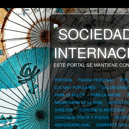
ESTE PORTAL SE MANTIENE CON
PORTADA
PÁGINA PERSONAL
FOT
LOS MÁS POPULARES
GALARDONAD
PARA LA MUJER
PARA LA MADRE
MADRIGUERA DE LA RISA
ACRÓSTIC
SONETOS
SORSONETE-ANTOLOGÍA
HOMENAJE POETA Y POESÍA
RELAT
ANIVERSARIO SVAI
COMPARTE GIFS