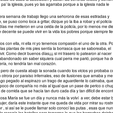
a’ la iglesia, pues yo las agarraba porque a la iglesia nada le
 semana de trabajo llego una señorona de esas estiradas y
, se puso como loca a gritar, dizque yo la iba a robar y el policía
 días me metieron en una celda de la policía, por lo menos me di
 decente se puede vivir en la vida los pobres porque siempre ll
n ella, ni ella ni yo tenemos compasión el uno de la otra. Po
s plantas de mis pies sentía la borrasca que se saboreaba, el
vir. Como decir buenos días¡¡¡¡ si mi trasero lo patearon al nacer
abandonado sin saber siquiera cual perra me parió, porque ha d
ía, no tendría tan mal corazón.
ro de cuesta abajo la sonada cuando los vicios yo probaba 
n otrora por paraíso infernales, eso de ilusiones que amaba y me
mago pegado al espinazo un trago de aguardiente lo calmaba, qu
n poco de compañía no más al igual que un pase de perico o chup
de comida que se hacía tan duro cada día y tan difícil de encont
ría se fue un día y nunca más la volví a ver, debe estar b
jer, daría este instante que me queda de vida por mirar su rostr
r , si así se le puede llamar solo conocí las putas , esas que nu
de recogía las botellas para tomarme lo que los borrachos dejab