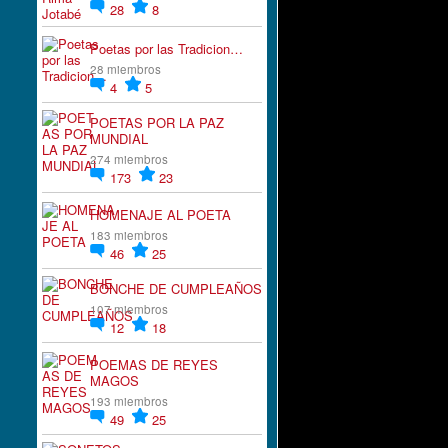
28
8
Poetas por las Tradicion…
28 miembros
4
5
POETAS POR LA PAZ
MUNDIAL
274 miembros
173
23
HOMENAJE AL POETA
183 miembros
46
25
BONCHE DE CUMPLEAÑOS
107 miembros
12
18
POEMAS DE REYES
MAGOS
193 miembros
49
25