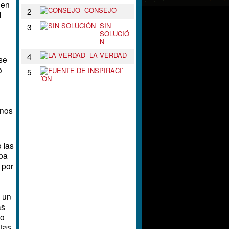
 en
CONSEJO
2
l
SIN
3
SOLUCIÓ
N
LA VERDAD
4
se
o
F
5
U
E
N
,
T
unos
E
D
E
I
N
 las
S
iba
P
 por
I
R
A
C
 un
I
as
`
yo
´
O
ntas