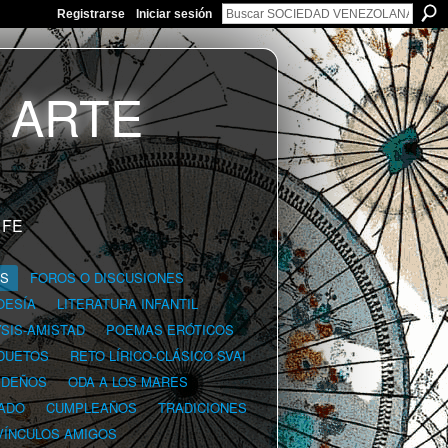
Registrarse
Iniciar sesión
 FE
GS
FOROS O DISCUSIONES
OESÍA
LITERATURA INFANTIL
YSIS-AMISTAD
POEMAS ERÓTICOS
DUETOS
RETO LÍRICO-CLÁSICO SVAI
IDEÑOS
ODA A LOS MARES
ADO
CUMPLEAÑOS
TRADICIONES
VÍNCULOS AMIGOS