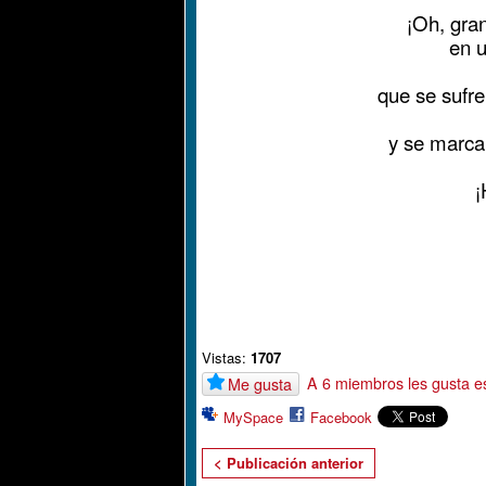
¡Oh, gran
en u
que se sufre
y se marca
Vistas:
1707
A 6 miembros les gusta e
Me gusta
MySpace
Facebook
< Publicación anterior