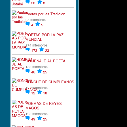
28
8
Poetas por las Tradicion…
28 miembros
4
5
POETAS POR LA PAZ
MUNDIAL
274 miembros
173
23
HOMENAJE AL POETA
183 miembros
46
25
BONCHE DE CUMPLEAÑOS
107 miembros
12
18
POEMAS DE REYES
MAGOS
193 miembros
49
25