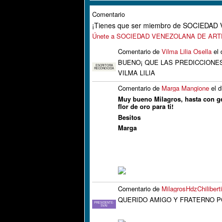
Comentario
¡Tienes que ser miembro de SOCIEDA
Únete a SOCIEDAD VENEZOLANA DE AR
Comentario de
Vilma Lilia Osella
el 
BUENO¡ QUE LAS PREDICCIONES
ESCRITORA
RECONOCIDA
VILMA LILIA
Comentario de
Marga Mangione
el d
Muy bueno Milagros, hasta con gem
flor de oro para ti!
Besitos
Marga
Comentario de
MilagrosHdzChilibert
QUERIDO AMIGO Y FRATERNO 
PRESIDENTE-
SVAI