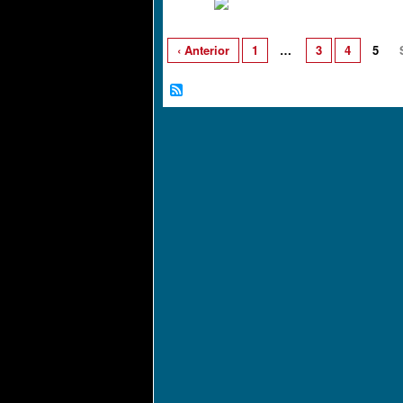
‹ Anterior
1
…
3
4
5