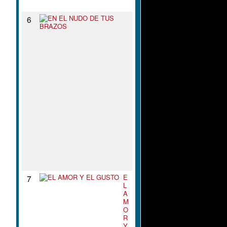
N
E
6
N
E
L
N
U
D
O
D
E
T
U
S
B
R
A
Z
O
S
E
7
L
A
M
O
R
Y