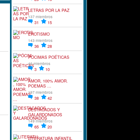
LETRAS POR LA PAZ
137 miembros
31
15
EROTISMO
143 miembros
36
28
PÓCIMAS POÉTICAS
46 miembros
3
10
AMOR, 100% AMOR.
POEMAS …
197 miembros
38
42
DESTACADOS Y
GALARDONADOS
149 miembros
65
20
LITERATURA INFANTIL