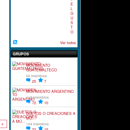
E
L
G
U
S
T
O
Ver todos
GRUPOS
MOVIMIENTO
GUATEMALTECO
50 miembros
25
7
MOVIMIENTO ARGENTINO
119 miembros
72
10
DUETOS O CREACIONES A
MÚ…
n >
104 miembros
23
15