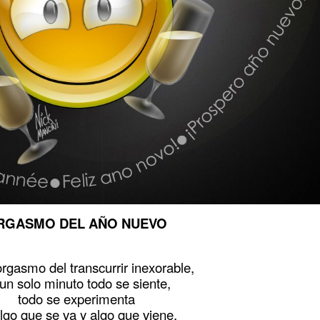
RGASMO DEL AÑO NUEVO
rgasmo del transcurrir inexorable,
un solo minuto todo se siente,
todo se experimenta
lgo que se va y algo que viene,