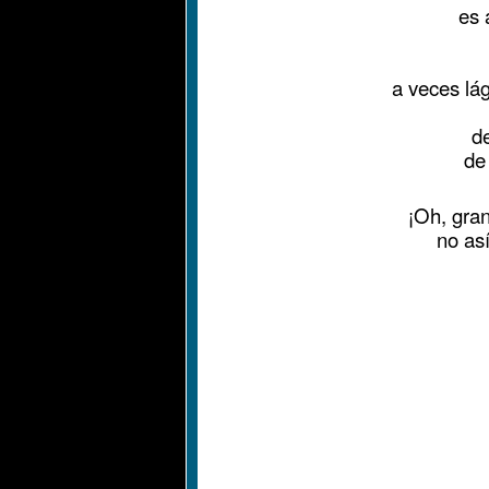
es 
a veces lá
de
de
¡Oh, gran
no as