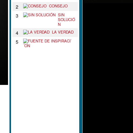
CONSEJO
2
SIN
3
SOLUCIÓ
N
LA VERDAD
4
F
5
U
E
N
T
E
D
E
I
N
S
P
I
R
A
C
I
`
´
O