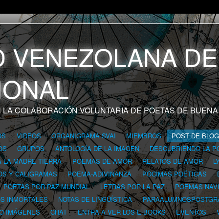
 LA COLABORACIÓN VOLUNTARIA DE POETAS DE BUENA
OS
VIDEOS
ORGANIGRAMA SVAI
MIEMBROS
POST DE BLO
OS
GRUPOS
ANTOLOGÍA DE LA IMAGEN
DESCUBRIENDO LA P
A LA MADRE TIERRA
POEMAS DE AMOR
RELATOS DE AMOR
L
OS Y CALIGRAMAS
POEMA-ADIVINANZA
PÓCIMAS POÉTICAS
POETAS POR PAZ MUNDIAL
LETRAS POR LA PAZ
POEMAS NAV
OS INMORTALES
NOTAS DE LINGÜÍSTICA
PARAALUMNOSPOSTGR
 O IMÁGENES
CHAT
ENTRA A VER LOS E-BOOKS
EVENTOS