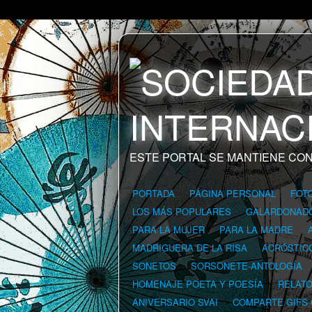
ESTE PORTAL SE MANTIENE CON
PORTADA
PÁGINA PERSONAL
FOT
LOS MÁS POPULARES
GALARDONAD
PARA LA MUJER
PARA LA MADRE
MADRIGUERA DE LA RISA
ACRÓSTIC
SONETOS
SORSONETE-ANTOLOGÍA
HOMENAJE POETA Y POESÍA
RELAT
ANIVERSARIO SVAI
COMPARTE GIFS