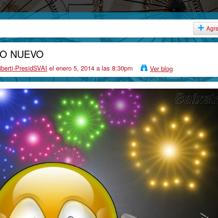
Agr
O NUEVO
iberti-PresidSVAI
el enero 5, 2014 a las 8:30pm
Ver blog