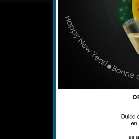
O
Dulce o
en 
es a