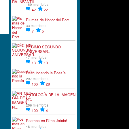
160 miembros
42
22
Plumas de Honor del Port…
33 miembros
7
5
DÉCIMO SEGUNDO
ANIVERSAR…
47 miembros
13
13
Descubriendo la Poesía
297 miembros
166
28
ANTOLOGÍA DE LA IMAGEN
N…
256 miembros
100
41
Poemas en Rima Jotabé
46 miembros