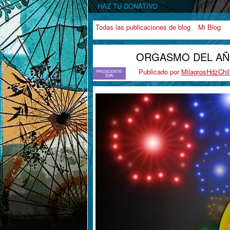
HAZ TU DONATIVO
Todas las publicaciones de blog
Mi Blog
ORGASMO DEL AÑ
Publicado por
MilagrosHdzChil
PRESIDENTE-
SVAI