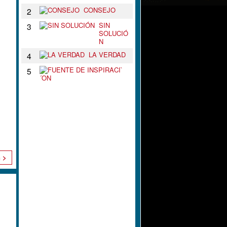
CONSEJO
2
SIN
3
SOLUCIÓ
N
LA VERDAD
4
F
5
U
E
N
T
E
D
E
I
N
S
n >
P
I
R
A
C
I
`
´
O