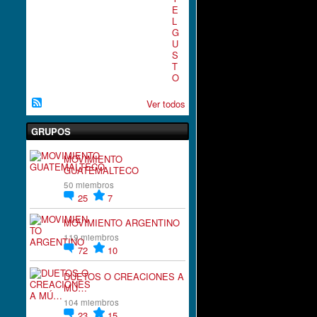
E
L
G
U
S
T
O
Ver todos
GRUPOS
MOVIMIENTO
GUATEMALTECO
50 miembros
25
7
MOVIMIENTO ARGENTINO
119 miembros
72
10
DUETOS O CREACIONES A
MÚ…
104 miembros
23
15