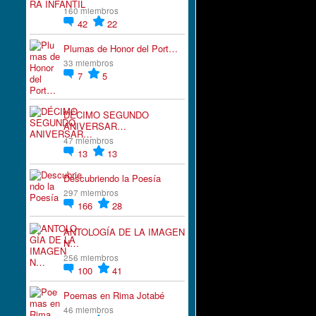
160 miembros
42
22
Plumas de Honor del Port…
33 miembros
7
5
DÉCIMO SEGUNDO
ANIVERSAR…
47 miembros
13
13
Descubriendo la Poesía
297 miembros
166
28
ANTOLOGÍA DE LA IMAGEN
N…
256 miembros
100
41
Poemas en Rima Jotabé
46 miembros