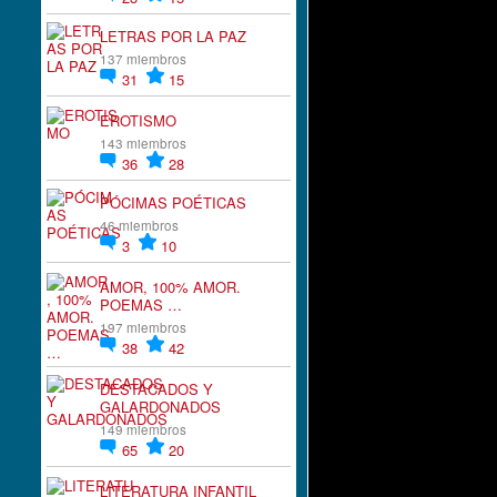
LETRAS POR LA PAZ
137 miembros
31
15
EROTISMO
143 miembros
36
28
PÓCIMAS POÉTICAS
46 miembros
3
10
AMOR, 100% AMOR.
POEMAS …
197 miembros
38
42
DESTACADOS Y
GALARDONADOS
149 miembros
65
20
LITERATURA INFANTIL