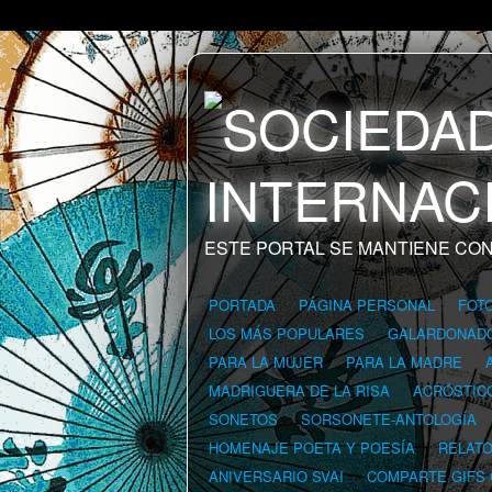
ESTE PORTAL SE MANTIENE CON
PORTADA
PÁGINA PERSONAL
FOT
LOS MÁS POPULARES
GALARDONAD
PARA LA MUJER
PARA LA MADRE
MADRIGUERA DE LA RISA
ACRÓSTIC
SONETOS
SORSONETE-ANTOLOGÍA
HOMENAJE POETA Y POESÍA
RELAT
ANIVERSARIO SVAI
COMPARTE GIFS