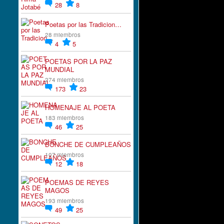
28
8
Poetas por las Tradicion…
28 miembros
4
5
POETAS POR LA PAZ
MUNDIAL
274 miembros
173
23
HOMENAJE AL POETA
183 miembros
46
25
BONCHE DE CUMPLEAÑOS
107 miembros
12
18
POEMAS DE REYES
MAGOS
193 miembros
49
25