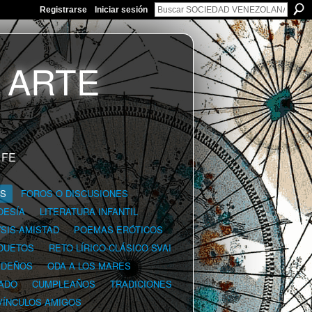
Registrarse
Iniciar sesión
 FE
GS
FOROS O DISCUSIONES
OESÍA
LITERATURA INFANTIL
YSIS-AMISTAD
POEMAS ERÓTICOS
DUETOS
RETO LÍRICO-CLÁSICO SVAI
IDEÑOS
ODA A LOS MARES
ADO
CUMPLEAÑOS
TRADICIONES
VÍNCULOS AMIGOS