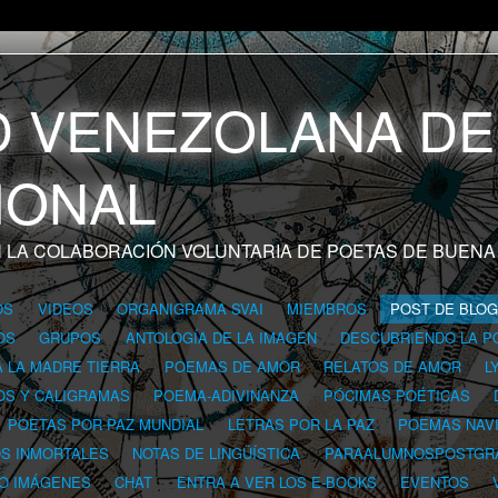
 LA COLABORACIÓN VOLUNTARIA DE POETAS DE BUENA
OS
VIDEOS
ORGANIGRAMA SVAI
MIEMBROS
POST DE BLO
OS
GRUPOS
ANTOLOGÍA DE LA IMAGEN
DESCUBRIENDO LA P
A LA MADRE TIERRA
POEMAS DE AMOR
RELATOS DE AMOR
L
OS Y CALIGRAMAS
POEMA-ADIVINANZA
PÓCIMAS POÉTICAS
POETAS POR PAZ MUNDIAL
LETRAS POR LA PAZ
POEMAS NAV
OS INMORTALES
NOTAS DE LINGÜÍSTICA
PARAALUMNOSPOSTGR
 O IMÁGENES
CHAT
ENTRA A VER LOS E-BOOKS
EVENTOS