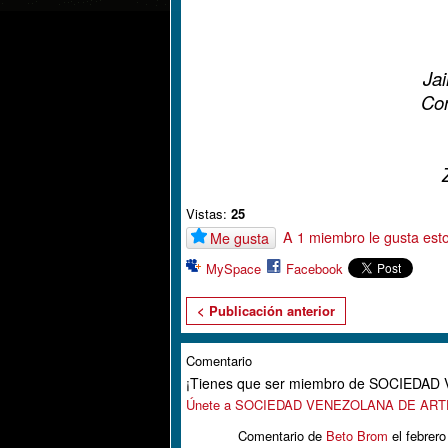
Jai
Con
Vistas:
25
A 1 miembro le gusta est
Me gusta
MySpace
Facebook
< Publicación anterior
Comentario
¡Tienes que ser miembro de SOCIEDA
Únete a SOCIEDAD VENEZOLANA DE AR
Comentario de
Beto Brom
el febrero