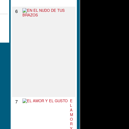
N
E
6
N
E
L
N
U
D
O
D
E
T
U
S
B
R
A
Z
O
S
E
7
L
A
M
O
R
Y