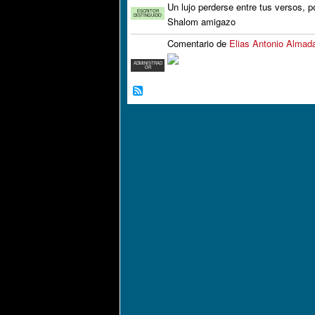
Un lujo perderse entre tus versos, p
ESCRITOR
DISTINGUIDO
Shalom amigazo
Comentario de
Elias Antonio Almad
ADMINISTRAD
OR