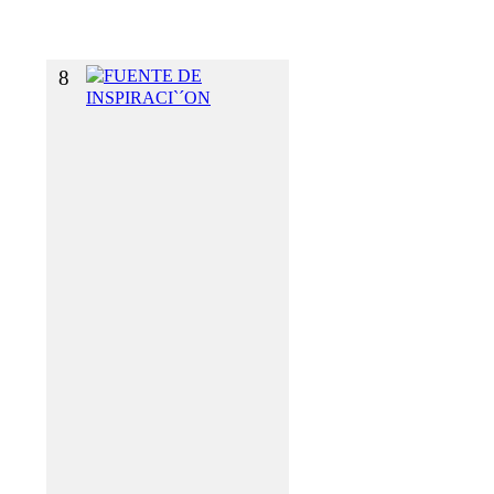
O
S
8
F
U
E
N
T
E
D
E
I
N
S
P
I
R
A
C
I
`
´