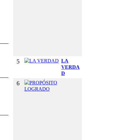
R
Y
E
L
G
U
S
T
O
5
LA
VERDA
D
6
P
R
O
P
Ó
S
I
T
O
L