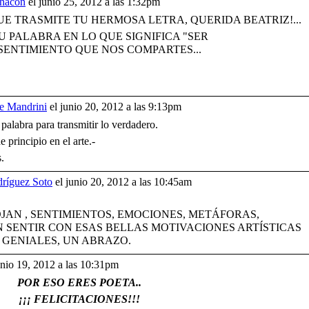
Chacón
el junio 25, 2012 a las 1:32pm
E TRASMITE TU HERMOSA LETRA, QUERIDA BEATRIZ!...
U PALABRA EN LO QUE SIGNIFICA "SER
 SENTIMIENTO QUE NOS COMPARTES...
e Mandrini
el junio 20, 2012 a las 9:13pm
 palabra para transmitir lo verdadero.
principio en el arte.-
.
dríguez Soto
el junio 20, 2012 a las 10:45am
AN , SENTIMIENTOS, EMOCIONES, METÁFORAS,
 SENTIR CON ESAS BELLAS MOTIVACIONES ARTÍSTICAS
 GENIALES, UN ABRAZO.
unio 19, 2012 a las 10:31pm
POR ESO ERES POETA..
¡¡¡ FELICITACIONES!!!