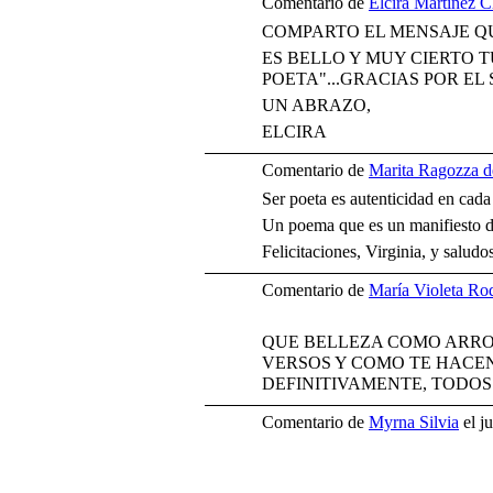
Comentario de
Elcira Martínez 
COMPARTO EL MENSAJE QU
ES BELLO Y MUY CIERTO T
POETA"...GRACIAS POR EL
UN ABRAZO,
ELCIRA
Comentario de
Marita Ragozza d
Ser poeta es autenticidad en cada
Un poema que es un manifiesto de 
Felicitaciones, Virginia, y saludos
Comentario de
María Violeta Ro
QUE BELLEZA COMO ARROJ
VERSOS Y COMO TE HACEN
DEFINITIVAMENTE, TODOS
Comentario de
Myrna Silvia
el j