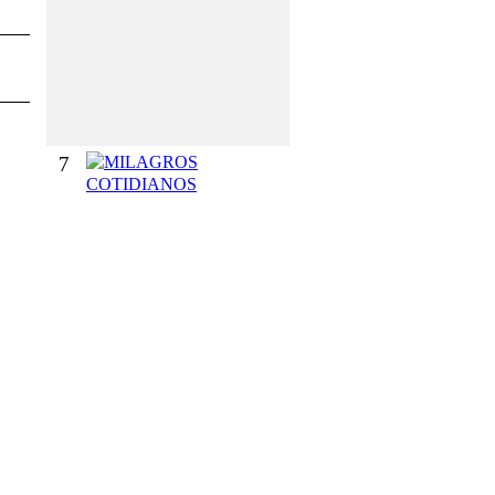
O
G
R
A
D
O
7
M
I
L
A
G
R
O
S
C
O
T
I
D
I
A
N