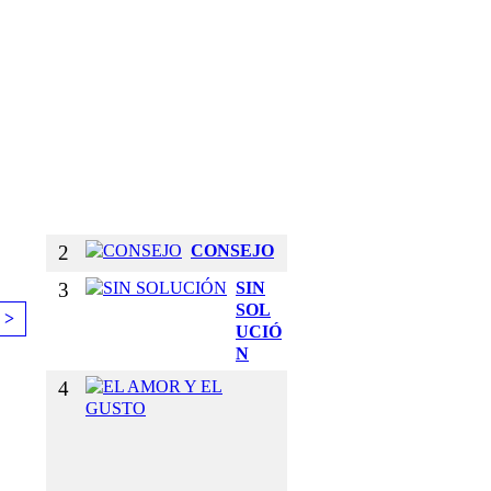
E
T
U
S
B
R
A
Z
O
S
2
CONSEJO
3
SIN
SOL
 >
UCIÓ
N
4
E
L
A
M
O