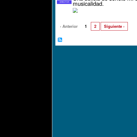
musicalidad.
DIRECTOR
‹ Anterior
1
2
Siguiente ›