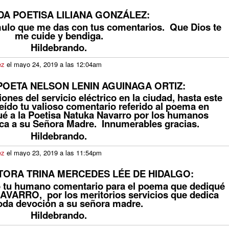
DA POETISA LILIANA GONZÁLEZ:
mulo que me das con tus comentarios. Que Dios te
me cuide y bendiga.
Hildebrando.
ez
el mayo 24, 2019 a las 12:04am
POETA NELSON LENIN AGUINAGA ORTIZ:
iones
del servicio eléctrico en la
ciudad, hasta este
ído tu valioso comentario referido al poema en
ué a la Poetisa Natuka Navarro por los humanos
ica a su Señora Madre. Innumerables gracias.
Hildebrando.
ez
el mayo 23, 2019 a las 11:54pm
TORA TRINA MERCEDES LÉE DE HIDALGO:
 tu humano comentario para el poema que dediqué
AVARRO, por los meritorios servicios que dedica
oda devoción a su señora madre.
Hildebrando.