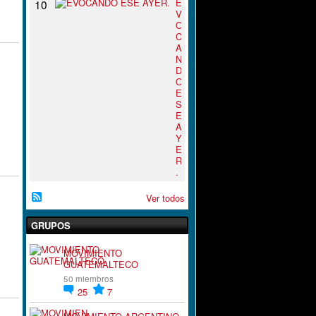
E
10
V
O
C
A
N
D
O
E
S
E
A
Y
E
R
.
Ver todos
GRUPOS
MOVIMIENTO
GUATEMALTECO
50 miembros
25
7