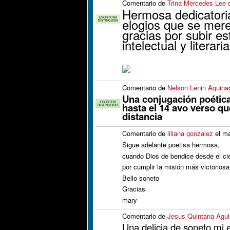
Comentario de
Trina Mercedes Lee 
Hermosa dedicatoria
ESCRITORA
elogios que se mer
DISTINGUIDA
gracias por subir es
intelectual y literar
Comentario de
Nelson Lenin Aguina
Una conjugación poética
ESCRITOR
hasta el 14 avo verso qu
DISTINGUIDO
distancia
Comentario de
liliana gonzalez
el ma
Sigue adelante poetisa hermosa,
cuando Dios de bendice desde el ci
por cumplir la misión más victoriosa
Bello soneto
Gracias
mary
Comentario de
Jesus Quintana Aguil
Una delicia de soneto mi 