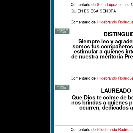
Comentario de
Sofia López
el julio 
QUIEN ES ESA SEÑORA
Comentario de
Hildebrando Rodrígu
MIEMBRO DE
DISTINGUI
HONOR
Siempre leo y agrade
somos tus compañeros, 
estimular a quienes in
de nuestra meritoria Pr
Comentario de
Hildebrando Rodrígu
MIEMBRO DE
LAUREADO 
HONOR
Que Dios te colme de be
nos brindas a quienes 
ocurren, dedicados a
Comentario de
Hildebrando Rodrígu