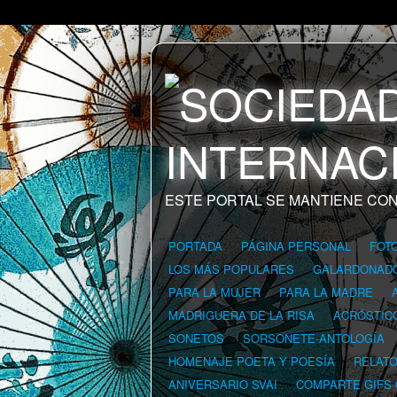
ESTE PORTAL SE MANTIENE CON
PORTADA
PÁGINA PERSONAL
FOT
LOS MÁS POPULARES
GALARDONAD
PARA LA MUJER
PARA LA MADRE
MADRIGUERA DE LA RISA
ACRÓSTIC
SONETOS
SORSONETE-ANTOLOGÍA
HOMENAJE POETA Y POESÍA
RELAT
ANIVERSARIO SVAI
COMPARTE GIFS