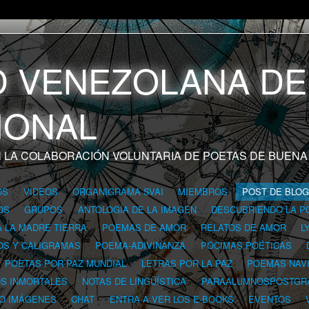
 LA COLABORACIÓN VOLUNTARIA DE POETAS DE BUENA
OS
VIDEOS
ORGANIGRAMA SVAI
MIEMBROS
POST DE BLO
OS
GRUPOS
ANTOLOGÍA DE LA IMAGEN
DESCUBRIENDO LA P
A LA MADRE TIERRA
POEMAS DE AMOR
RELATOS DE AMOR
L
OS Y CALIGRAMAS
POEMA-ADIVINANZA
PÓCIMAS POÉTICAS
POETAS POR PAZ MUNDIAL
LETRAS POR LA PAZ
POEMAS NAV
OS INMORTALES
NOTAS DE LINGÜÍSTICA
PARAALUMNOSPOSTGR
 O IMÁGENES
CHAT
ENTRA A VER LOS E-BOOKS
EVENTOS