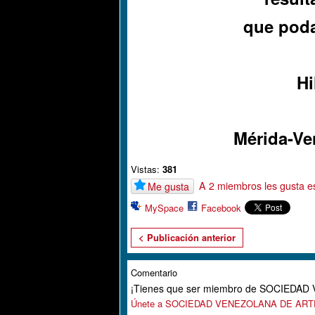
que poda
Hi
Mérida-Ve
Vistas:
381
A 2 miembros les gusta e
Me gusta
MySpace
Facebook
< Publicación anterior
Comentario
¡Tienes que ser miembro de SOCIEDA
Únete a SOCIEDAD VENEZOLANA DE AR