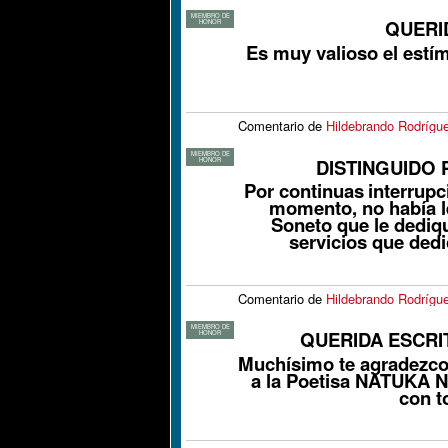
MIEMBRO DE
QUERI
HONOR
Es muy valioso el estí
Comentario de
Hildebrando Rodrígu
MIEMBRO DE
DISTINGUIDO 
HONOR
Por continuas
interrupc
momento, no había le
Soneto que le dediq
servicios que ded
Comentario de
Hildebrando Rodrígu
MIEMBRO DE
QUERIDA ESCRI
HONOR
Muchísimo te agradezco
a la Poetisa NATUKA N
con t