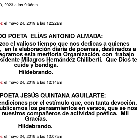
30, 2023 a las 9:06am
ez
el mayo 24, 2019 a las 12:22am
DO POETA ELÍAS ANTONIO ALMADA:
zco el valioso tiempo que nos dedicas a quienes
en la elaboración diaria de poemas, destinados a
tegramos esta meritoria Organización, con trabajo
esidente Milagros Hernández Chiliberti. Que Dios te
cuide y bendiga.
Hildebrando.
ez
el mayo 24, 2019 a las 12:14am
POETA JESÚS QUINTANA AGUILARTE:
ndiciones por el estímulo que, con tanta devoción,
publicamos los pensamientos en versos, que se nos
 nuestros compañeros de actividad poética. Mil
Gracias.
Hildebrando.
ez
el mayo 24, 2019 a las 12:07am