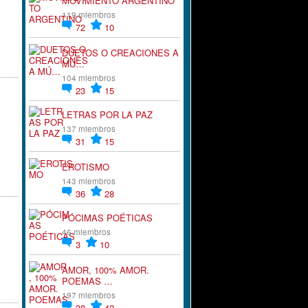
MOVIMIENTO ARGENTINO
119 miembros
72
10
DUETOS O CREACIONES A
MÚ…
104 miembros
23
15
LETRAS POR LA PAZ
137 miembros
31
15
EROTISMO
143 miembros
36
28
PÓCIMAS POÉTICAS
46 miembros
3
10
AMOR, 100% AMOR.
POEMAS …
197 miembros
38
42