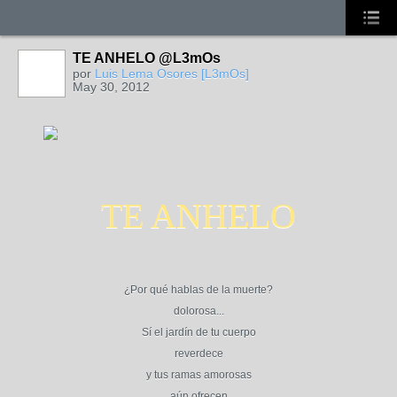
TE ANHELO @L3mOs
por
Luis Lema Osores [L3mOs]
May 30, 2012
TE ANHELO
¿Por qué hablas de la muerte?
dolorosa...
Sí el jardín de tu cuerpo
reverdece
y tus ramas amorosas
aún ofrecen