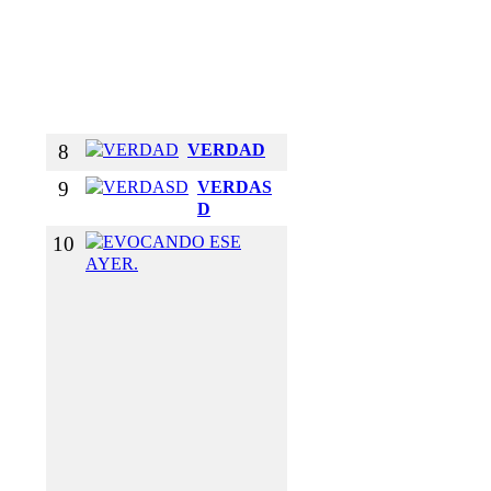
B
R
A
Z
O
S
8
VERDAD
9
VERDAS
D
10
E
V
O
C
A
N
D
O
E
S
E
A