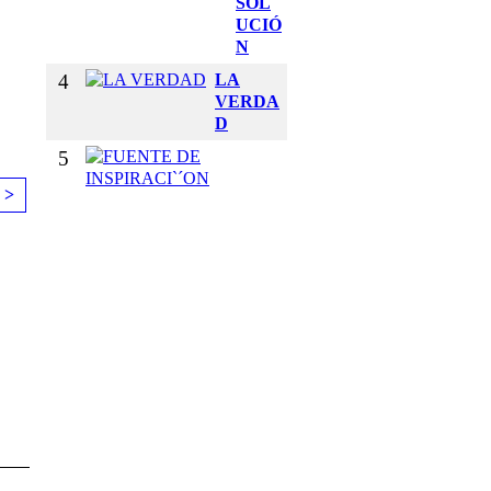
SOL
UCIÓ
N
4
LA
VERDA
D
5
F
U
 >
E
N
T
E
D
E
I
N
S
P
I
R
A
C